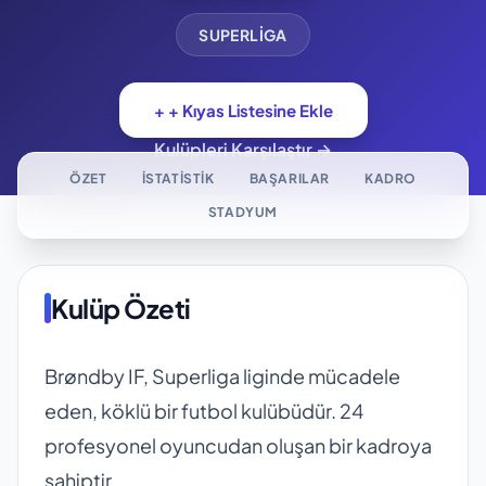
SUPERLIGA
+ + Kıyas Listesine Ekle
Kulüpleri Karşılaştır →
ÖZET
İSTATISTIK
BAŞARILAR
KADRO
STADYUM
Kulüp Özeti
Brøndby IF, Superliga liginde mücadele
eden, köklü bir futbol kulübüdür. 24
profesyonel oyuncudan oluşan bir kadroya
sahiptir.