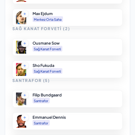
Max Ejdum
Merkez Orta Saha
SAĞ KANAT FORVETI
(
2
)
Ousmane Sow
Sağ Kanat Forveti
Sho Fukuda
Sağ Kanat Forveti
SANTRAFOR
(
5
)
Filip Bundgaard
Santrafor
Emmanuel Dennis
Santrafor