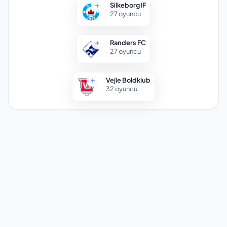
Silkeborg IF
27
oyuncu
Randers FC
27
oyuncu
Vejle Boldklub
32
oyuncu