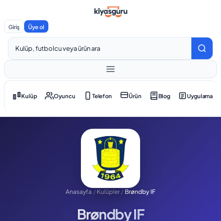
Giriş
Üye ol
Kulüp
Oyuncu
Telefon
Ürün
Blog
Uygulama
Anasayfa
/
Kulüpler
/
Brøndby IF
Brøndby IF