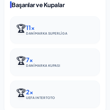
Başarılar ve Kupalar
🏆
11
x
DANIMARKA SUPERLIGA
🏆
7
x
DANIMARKA KUPASI
🏆
2
x
UEFA INTERTOTO