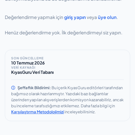
Değerlendirme yapmak için
giriş yapın
veya
üye olun
.
Henüz değerlendirme yok. İlk değerlendirmeyi siz yapın.
SON GÜNCELLEME
10 Temmuz 2026
VERİ KAYNAĞI
KıyasGuru Veri Tabanı
ⓘ
Şeffaflık Bildirimi:
Bu içerik KıyasGuru editörleri tarafından
bağımsız olarak hazırlanmıştır.
Yazıdaki bazı bağlantılar
üzerinden yapılan alışverişlerden komisyon kazanabiliriz, ancak
bu inceleme tarafsızlığımızı etkilemez.
Daha fazla bilgi için
Karşılaştırma Metodolojimizi
inceleyebilirsiniz.