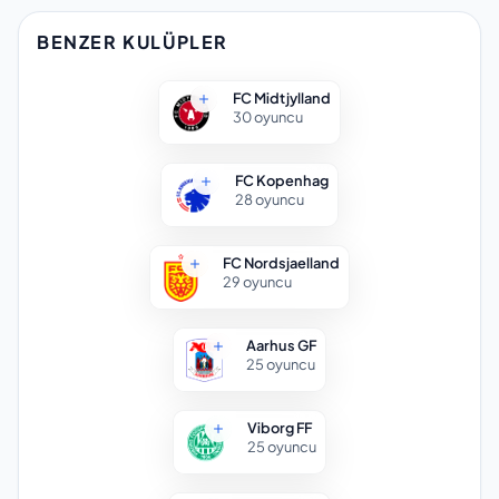
BENZER KULÜPLER
FC Midtjylland
30
oyuncu
FC Kopenhag
28
oyuncu
FC Nordsjaelland
29
oyuncu
Aarhus GF
25
oyuncu
Viborg FF
25
oyuncu