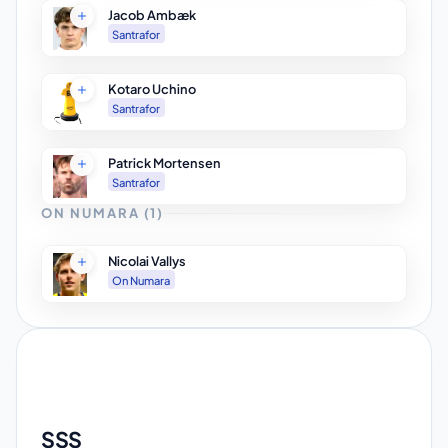
Jacob Ambæk
Santrafor
Kotaro Uchino
Santrafor
Patrick Mortensen
Santrafor
ON NUMARA
(
1
)
Nicolai Vallys
On Numara
SSS