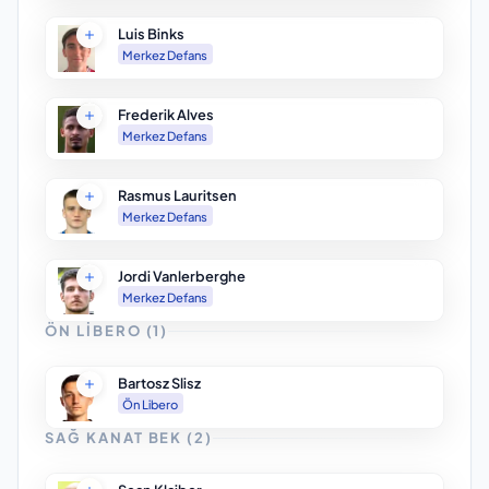
Luis Binks
Merkez Defans
Frederik Alves
Merkez Defans
Rasmus Lauritsen
Merkez Defans
Jordi Vanlerberghe
Merkez Defans
ÖN LIBERO
(
1
)
Bartosz Slisz
Ön Libero
SAĞ KANAT BEK
(
2
)