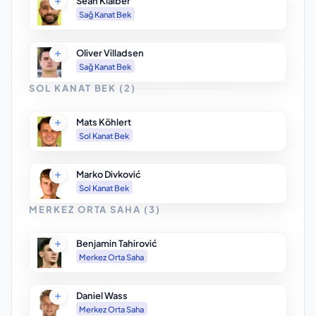
Sean Klaiber
Sağ Kanat Bek
Oliver Villadsen
Sağ Kanat Bek
SOL KANAT BEK
(
2
)
Mats Köhlert
Sol Kanat Bek
Marko Divković
Sol Kanat Bek
MERKEZ ORTA SAHA
(
3
)
Benjamin Tahirović
Merkez Orta Saha
Daniel Wass
Merkez Orta Saha