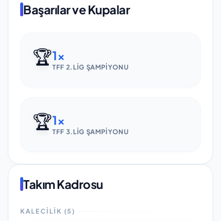
Başarılar ve Kupalar
🏆
1
x
TFF 2.LIG ŞAMPIYONU
🏆
1
x
TFF 3.LIG ŞAMPIYONU
Takım Kadrosu
KALECILIK
(
5
)