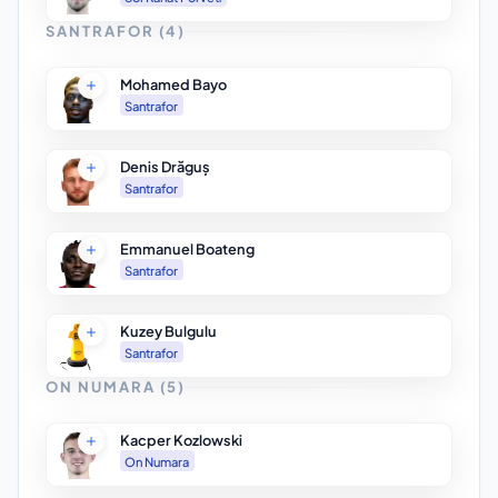
SANTRAFOR
(
4
)
Mohamed Bayo
Santrafor
Denis Drăguș
Santrafor
Emmanuel Boateng
Santrafor
Kuzey Bulgulu
Santrafor
ON NUMARA
(
5
)
Kacper Kozlowski
On Numara