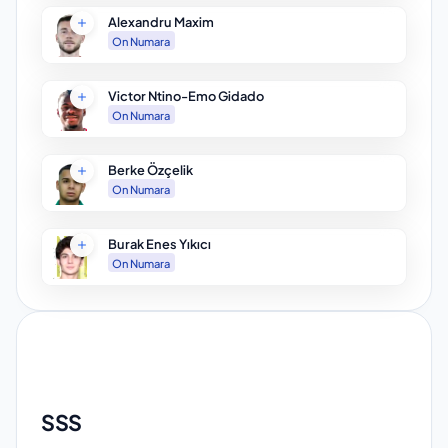
Alexandru Maxim
On Numara
Victor Ntino-Emo Gidado
On Numara
Berke Özçelik
On Numara
Burak Enes Yıkıcı
On Numara
SSS