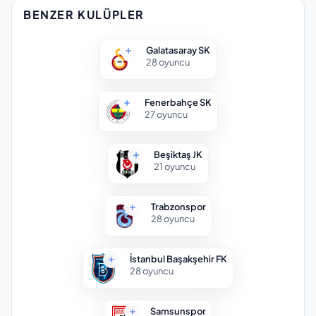
BENZER KULÜPLER
Galatasaray SK
28
oyuncu
Fenerbahçe SK
27
oyuncu
Beşiktaş JK
21
oyuncu
Trabzonspor
28
oyuncu
İstanbul Başakşehir FK
28
oyuncu
Samsunspor