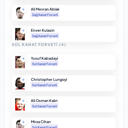
Ali Mevran Ablak
Sağ Kanat Forveti
Enver Kulasin
Sağ Kanat Forveti
SOL KANAT FORVETI
(
4
)
Yusuf Kabadayi
Sol Kanat Forveti
Christopher Lungoyi
Sol Kanat Forveti
Ali Osman Kalın
Sol Kanat Forveti
Mirza Cihan
Sol Kanat Forveti