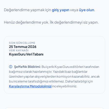
Değerlendirme yapmak için
giriş yapın
veya
üye olun
.
Henüz değerlendirme yok. İlk değerlendirmeyi siz yapın.
SON GÜNCELLEME
25 Temmuz 2026
VERİ KAYNAĞI
KıyasGuru Veri Tabanı
ⓘ
Şeffaflık Bildirimi:
Bu içerik KıyasGuru editörleri tarafından
bağımsız olarak hazırlanmıştır.
Yazıdaki bazı bağlantılar
üzerinden yapılan alışverişlerden komisyon kazanabiliriz, ancak
bu inceleme tarafsızlığımızı etkilemez.
Daha fazla bilgi için
Karşılaştırma Metodolojimizi
inceleyebilirsiniz.