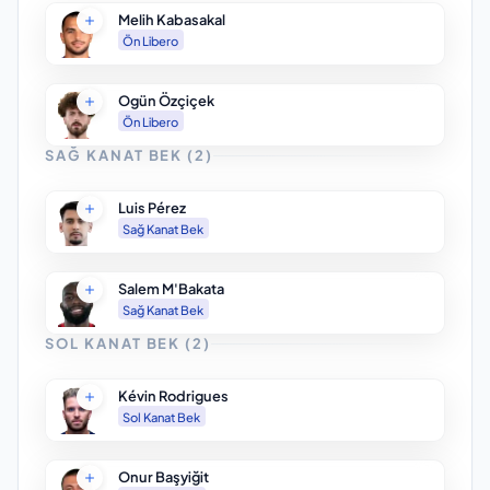
Melih Kabasakal
Ön Libero
Ogün Özçiçek
Ön Libero
SAĞ KANAT BEK
(
2
)
Luis Pérez
Sağ Kanat Bek
Salem M'Bakata
Sağ Kanat Bek
SOL KANAT BEK
(
2
)
Kévin Rodrigues
Sol Kanat Bek
Onur Başyiğit