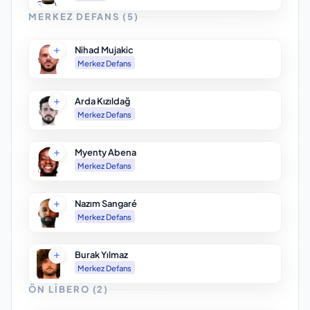
MERKEZ DEFANS
(
5
)
Nihad Mujakic
Merkez Defans
Arda Kızıldağ
Merkez Defans
Myenty Abena
Merkez Defans
Nazım Sangaré
Merkez Defans
Burak Yılmaz
Merkez Defans
ÖN LIBERO
(
2
)