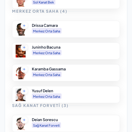
Sol Kanat Bek
MERKEZ ORTA SAHA
(
4
)
Drissa Camara
Merkez Orta Saha
Juninho Bacuna
Merkez Orta Saha
Karamba Gassama
Merkez Orta Saha
Yusuf Delen
Merkez Orta Saha
SAĞ KANAT FORVETI
(
3
)
Deian Sorescu
Sağ Kanat Forveti