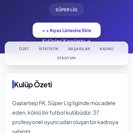
SÜPER LIG
+ + Kıyas Listesine Ekle
Kulüpleri Karşılaştır →
ÖZET
İSTATISTIK
BAŞARILAR
KADRO
STADYUM
Kulüp Özeti
Gaziantep FK, Süper Lig liginde mücadele
eden, köklü bir futbol kulübüdür. 37
profesyonel oyuncudan oluşan bir kadroya
sahiptir.