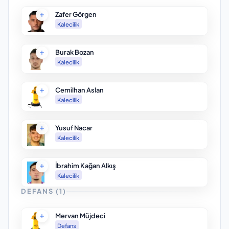
Zafer Görgen
Kalecilik
Burak Bozan
Kalecilik
Cemilhan Aslan
Kalecilik
Yusuf Nacar
Kalecilik
İbrahim Kağan Alkış
Kalecilik
DEFANS
(
1
)
Mervan Müjdeci
Defans