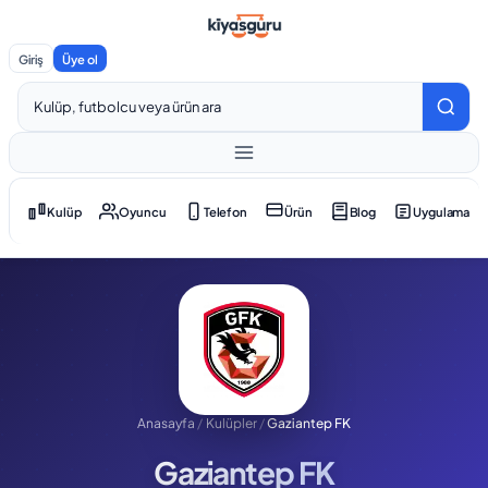
Giriş
Üye ol
Kulüp
Oyuncu
Telefon
Ürün
Blog
Uygulama
Anasayfa
/
Kulüpler
/
Gaziantep FK
Gaziantep FK