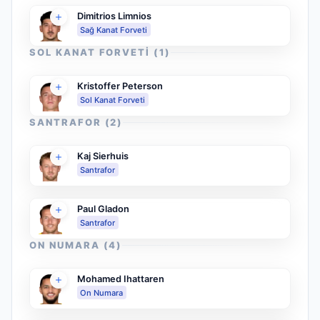
Dimitrios Limnios
Sağ Kanat Forveti
SOL KANAT FORVETI
(
1
)
Kristoffer Peterson
Sol Kanat Forveti
SANTRAFOR
(
2
)
Kaj Sierhuis
Santrafor
Paul Gladon
Santrafor
ON NUMARA
(
4
)
Mohamed Ihattaren
On Numara