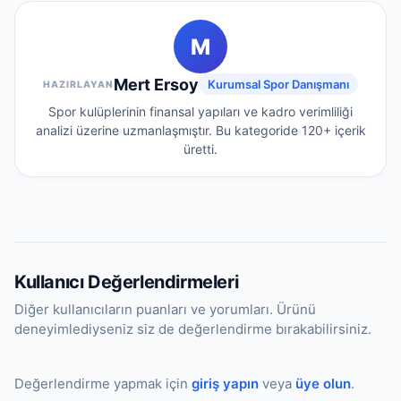
istatistik platformlarından derlenmektedir.
Transfer ve kadro güncellemeleri periyodik
M
olarak takip edilerek veritabanı güncel
tutulmaktadır.
Mert Ersoy
Kurumsal Spor Danışmanı
HAZIRLAYAN
Spor kulüplerinin finansal yapıları ve kadro verimliliği
analizi üzerine uzmanlaşmıştır.
Bu kategoride
120+
içerik
üretti.
Kullanıcı Değerlendirmeleri
Diğer kullanıcıların puanları ve yorumları. Ürünü
deneyimlediyseniz siz de değerlendirme bırakabilirsiniz.
Değerlendirme yapmak için
giriş yapın
veya
üye olun
.