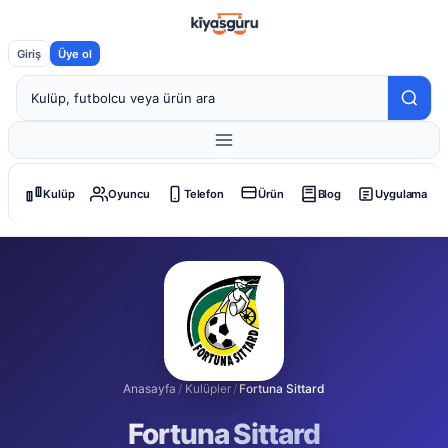
Giriş
Üye ol
Kulüp
Oyuncu
Telefon
Ürün
Blog
Uygulama
Anasayfa
/
Kulüpler
/
Fortuna Sittard
Fortuna Sittard