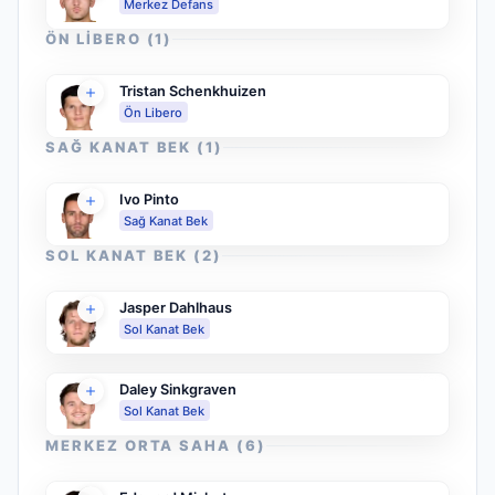
Merkez Defans
ÖN LIBERO
(
1
)
Tristan Schenkhuizen
Ön Libero
SAĞ KANAT BEK
(
1
)
Ivo Pinto
Sağ Kanat Bek
SOL KANAT BEK
(
2
)
Jasper Dahlhaus
Sol Kanat Bek
Daley Sinkgraven
Sol Kanat Bek
MERKEZ ORTA SAHA
(
6
)