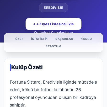
EREDIVISIE
+ + Kıyas Listesine Ekle
Kulüpleri Karşılaştır →
ÖZET
İSTATISTIK
BAŞARILAR
KADRO
STADYUM
Kulüp Özeti
Fortuna Sittard, Eredivisie liginde mücadele
eden, köklü bir futbol kulübüdür. 26
profesyonel oyuncudan oluşan bir kadroya
sahiptir.