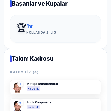
Başarılar ve Kupalar
🏆
1
x
HOLLANDA 2. LIG
Takım Kadrosu
KALECILIK
(
4
)
Mattijs Branderhorst
Kalecilik
Luuk Koopmans
Kalecilik