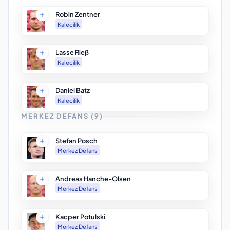
Robin Zentner
Kalecilik
Lasse Rieß
Kalecilik
Daniel Batz
Kalecilik
MERKEZ DEFANS
(
9
)
Stefan Posch
Merkez Defans
Andreas Hanche-Olsen
Merkez Defans
Kacper Potulski
Merkez Defans