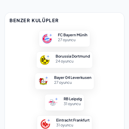
BENZER KULÜPLER
FC Bayern Münih
27
oyuncu
Borussia Dortmund
24
oyuncu
Bayer 04 Leverkusen
27
oyuncu
RB Leipzig
31
oyuncu
Eintracht Frankfurt
31
oyuncu