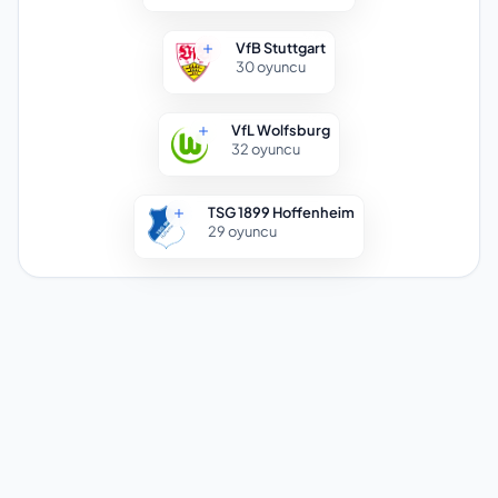
VfB Stuttgart
30
oyuncu
VfL Wolfsburg
32
oyuncu
TSG 1899 Hoffenheim
29
oyuncu