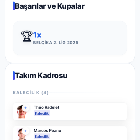
Başarılar ve Kupalar
🏆
1
x
BELÇIKA 2. LIG 2025
Takım Kadrosu
KALECILIK
(
4
)
Théo Radelet
Kalecilik
Marcos Peano
Kalecilik