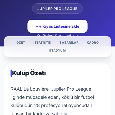
JUPILER PRO LEAGUE
+ + Kıyas Listesine Ekle
Kulüpleri Karşılaştır →
ÖZET
İSTATISTIK
BAŞARILAR
KADRO
STADYUM
Kulüp Özeti
RAAL La Louvière, Jupiler Pro League
liginde mücadele eden, köklü bir futbol
kulübüdür. 28 profesyonel oyuncudan
oluşan bir kadroya sahiptir.