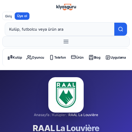
Üye ol
Giriş
Kulüp
Oyuncu
Telefon
Ürün
Blog
Uygulama
Anasayfa
/
Kulüpler
/
RAAL La Louvière
RAAL La Louvière