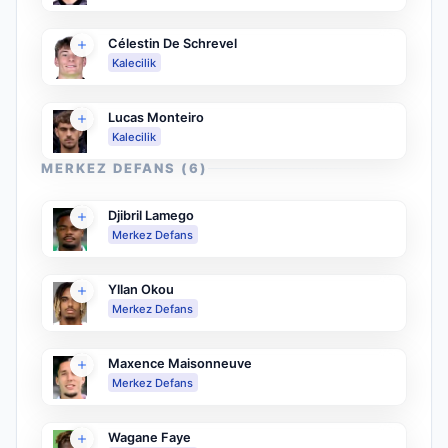
Célestin De Schrevel
Kalecilik
Lucas Monteiro
Kalecilik
MERKEZ DEFANS
(
6
)
Djibril Lamego
Merkez Defans
Yllan Okou
Merkez Defans
Maxence Maisonneuve
Merkez Defans
Wagane Faye