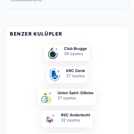
BENZER KULÜPLER
Club Brugge
28
oyuncu
KRC Genk
27
oyuncu
Union Saint-Gilloise
27
oyuncu
RSC Anderlecht
32
oyuncu