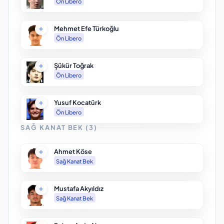
Ön Libero
Mehmet Efe Türkoğlu
Ön Libero
Şükür Toğrak
Ön Libero
Yusuf Kocatürk
Ön Libero
SAĞ KANAT BEK
(
3
)
Ahmet Köse
Sağ Kanat Bek
Mustafa Akyıldız
Sağ Kanat Bek