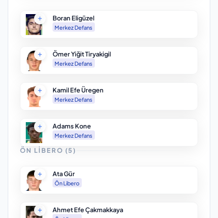
Boran Eligüzel
Merkez Defans
Ömer Yiğit Tiryakigil
Merkez Defans
Kamil Efe Üregen
Merkez Defans
Adams Kone
Merkez Defans
ÖN LIBERO
(
5
)
Ata Gür
Ön Libero
Ahmet Efe Çakmakkaya