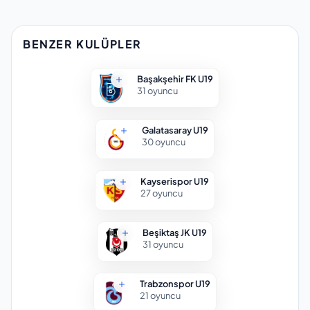
BENZER KULÜPLER
Başakşehir FK U19
31
oyuncu
Galatasaray U19
30
oyuncu
Kayserispor U19
27
oyuncu
Beşiktaş JK U19
31
oyuncu
Trabzonspor U19
21
oyuncu