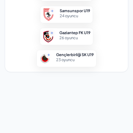
Samsunspor U19
24
oyuncu
Gaziantep FK U19
26
oyuncu
Gençlerbirliği SK U19
23
oyuncu