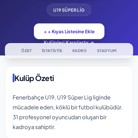
U19 SÜPER LIG
+ + Kıyas Listesine Ekle
Kulüpleri Karşılaştır →
ÖZET
İSTATISTIK
KADRO
STADYUM
Kulüp Özeti
Fenerbahçe U19, U19 Süper Lig liginde
mücadele eden, köklü bir futbol kulübüdür.
31 profesyonel oyuncudan oluşan bir
kadroya sahiptir.