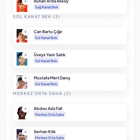
Ruhan Arda Aksoy
Sağ Kanat Bek
SOL KANAT BEK
(
3
)
Can Bartu Çığır
Sol Kanat Bek
Üveys Yasir Satık
Sol Kanat Bek
Mustafa Mert Danış
Sol Kanat Bek
MERKEZ ORTA SAHA
(
2
)
Abdou Aziz Fall
Merkez Orta Saha
Serhan Kök
Merkez Orta Saha