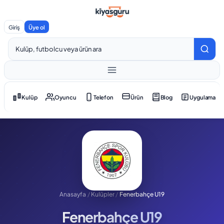
Giriş
Üye ol
Kulüp
Oyuncu
Telefon
Ürün
Blog
Uygulama
Anasayfa
/
Kulüpler
/
Fenerbahçe U19
Fenerbahçe U19