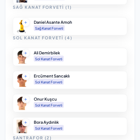
SAĞ KANAT FORVETI
(
1
)
Daniel Asante Amoh
Sağ Kanat Forveti
SOL KANAT FORVETI
(
4
)
Ali Demirbilek
Sol Kanat Forveti
Ercüment Sancaklı
Sol Kanat Forveti
Onur Kuşcu
Sol Kanat Forveti
Bora Aydınlık
Sol Kanat Forveti
SANTRAFOR
(
2
)