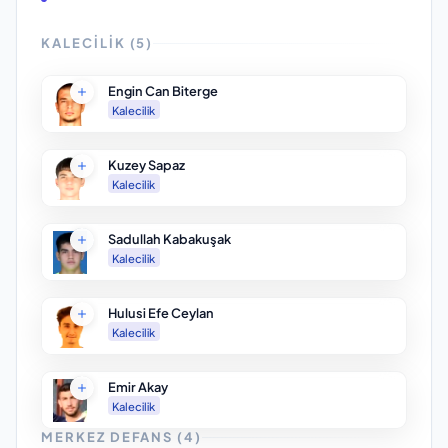
KALECILIK
(
5
)
Engin Can Biterge
Kalecilik
Kuzey Sapaz
Kalecilik
Sadullah Kabakuşak
Kalecilik
Hulusi Efe Ceylan
Kalecilik
Emir Akay
Kalecilik
MERKEZ DEFANS
(
4
)