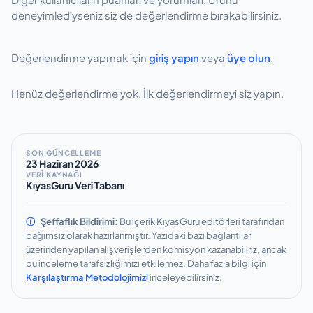
deneyimlediyseniz siz de değerlendirme bırakabilirsiniz.
Değerlendirme yapmak için
giriş yapın
veya
üye olun
.
Henüz değerlendirme yok. İlk değerlendirmeyi siz yapın.
SON GÜNCELLEME
23 Haziran 2026
VERİ KAYNAĞI
KıyasGuru Veri Tabanı
ⓘ
Şeffaflık Bildirimi:
Bu içerik KıyasGuru editörleri tarafından
bağımsız olarak hazırlanmıştır.
Yazıdaki bazı bağlantılar
üzerinden yapılan alışverişlerden komisyon kazanabiliriz, ancak
bu inceleme tarafsızlığımızı etkilemez.
Daha fazla bilgi için
Karşılaştırma Metodolojimizi
inceleyebilirsiniz.