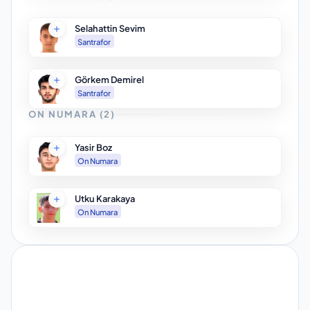
Selahattin Sevim
Santrafor
Görkem Demirel
Santrafor
ON NUMARA
(
2
)
Yasir Boz
On Numara
Utku Karakaya
On Numara