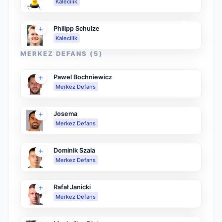
Kalecilik
Philipp Schulze
Kalecilik
MERKEZ DEFANS
(
5
)
Pawel Bochniewicz
Merkez Defans
Josema
Merkez Defans
Dominik Szala
Merkez Defans
Rafał Janicki
Merkez Defans