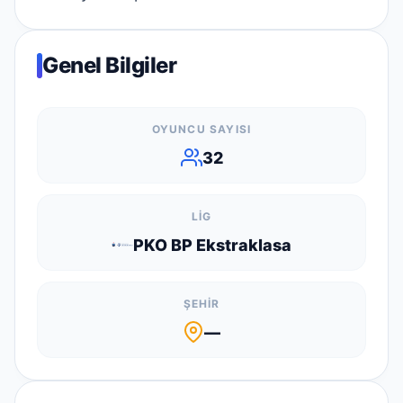
Genel Bilgiler
OYUNCU SAYISI
32
LIG
PKO BP Ekstraklasa
ŞEHIR
—