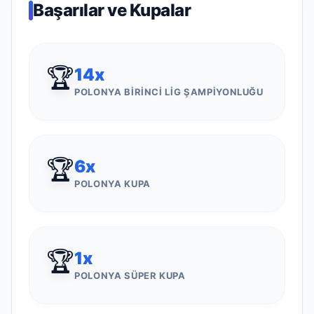
Başarılar ve Kupalar
🏆
14
x
POLONYA BIRINCI LIG ŞAMPIYONLUĞU
🏆
6
x
POLONYA KUPA
🏆
1
x
POLONYA SÜPER KUPA