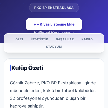
PKO BP EKSTRAKLASA
+ + Kıyas Listesine Ekle
Kulüpleri Karşılaştır →
ÖZET
İSTATISTIK
BAŞARILAR
KADRO
STADYUM
Kulüp Özeti
Górnik Zabrze, PKO BP Ekstraklasa liginde
mücadele eden, köklü bir futbol kulübüdür.
32 profesyonel oyuncudan oluşan bir
kadroya sahiptir.