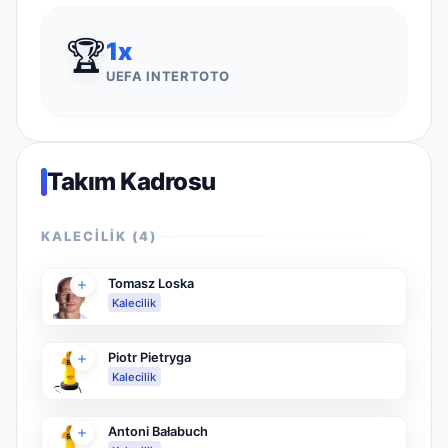
🏆
1
x
UEFA INTERTOTO
Takım Kadrosu
KALECILIK
(
4
)
Tomasz Loska
Kalecilik
Piotr Pietryga
Kalecilik
Antoni Bałabuch