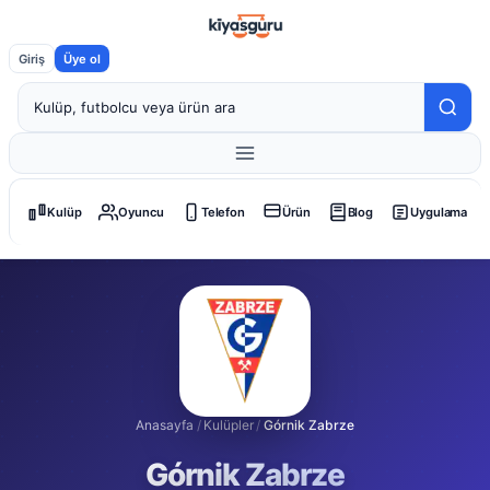
Giriş
Üye ol
Kulüp
Oyuncu
Telefon
Ürün
Blog
Uygulama
Anasayfa
/
Kulüpler
/
Górnik Zabrze
Górnik Zabrze