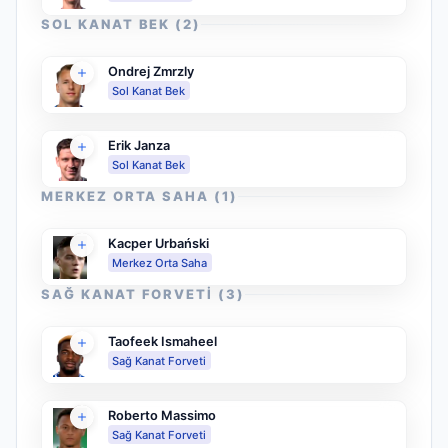
SOL KANAT BEK
(
2
)
Ondrej Zmrzly
Sol Kanat Bek
Erik Janza
Sol Kanat Bek
MERKEZ ORTA SAHA
(
1
)
Kacper Urbański
Merkez Orta Saha
SAĞ KANAT FORVETI
(
3
)
Taofeek Ismaheel
Sağ Kanat Forveti
Roberto Massimo
Sağ Kanat Forveti