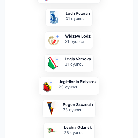
Lech Poznan
31
oyuncu
Widzew Lodz
31
oyuncu
Legia Varşova
31
oyuncu
Jagiellonia Bialystok
29
oyuncu
Pogon Szczecin
33
oyuncu
Lechia Gdansk
28
oyuncu