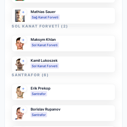
Mathias Sauer
Sağ Kanat Forveti
SOL KANAT FORVETI
(
2
)
Maksym Khlan
Sol Kanat Forveti
Kamil Lukoszek
Sol Kanat Forveti
SANTRAFOR
(
6
)
Erik Prekop
Santrafor
Borislav Rupanov
Santrafor