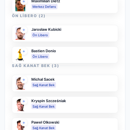
Maximilian Dietz
Merkez Defans
ÖN LIBERO
(
2
)
Jarosław Kubicki
Ön Libero
Bastien Donio
Ön Libero
SAĞ KANAT BEK
(
3
)
Michal Sacek
Sağ Kanat Bek
Kryspin Szcześniak
Sağ Kanat Bek
Paweł Olkowski
Sağ Kanat Bek