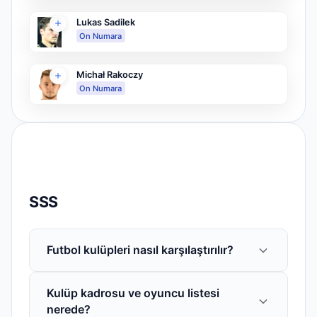
Lukas Sadilek
On Numara
Michał Rakoczy
On Numara
SSS
Futbol kulüpleri nasıl karşılaştırılır?
Kulüp detay sayfasında yer alan "Kıyasa
Kulüp kadrosu ve oyuncu listesi
ekle" butonu ile karşılaştırmak istediğiniz
nerede?
kulüpleri listeye ekleyebilirsiniz.