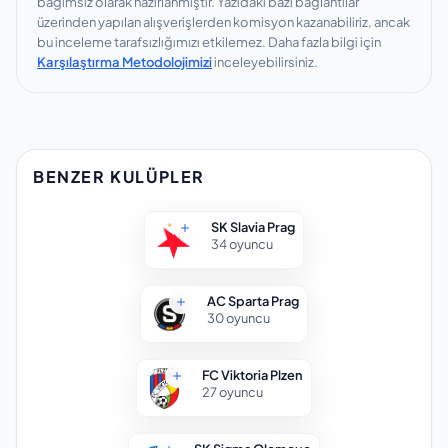
bağımsız olarak hazırlanmıştır.
Yazıdaki bazı bağlantılar
üzerinden yapılan alışverişlerden komisyon kazanabiliriz, ancak
bu inceleme tarafsızlığımızı etkilemez.
Daha fazla bilgi için
Karşılaştırma Metodolojimizi
inceleyebilirsiniz.
BENZER KULÜPLER
SK Slavia Prag
34
oyuncu
AC Sparta Prag
30
oyuncu
FC Viktoria Plzen
27
oyuncu