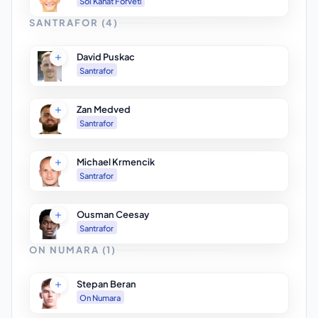
Sol Kanat Forveti
SANTRAFOR
(
4
)
David Puskac
Santrafor
Zan Medved
Santrafor
Michael Krmencik
Santrafor
Ousman Ceesay
Santrafor
ON NUMARA
(
1
)
Stepan Beran
On Numara