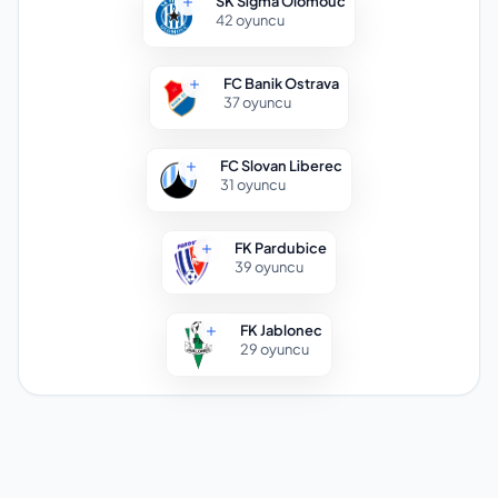
SK Sigma Olomouc
42
oyuncu
FC Banik Ostrava
37
oyuncu
FC Slovan Liberec
31
oyuncu
FK Pardubice
39
oyuncu
FK Jablonec
29
oyuncu