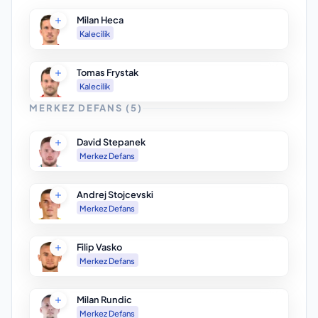
Milan Heca
Kalecilik
Tomas Frystak
Kalecilik
MERKEZ DEFANS
(
5
)
David Stepanek
Merkez Defans
Andrej Stojcevski
Merkez Defans
Filip Vasko
Merkez Defans
Milan Rundic
Merkez Defans