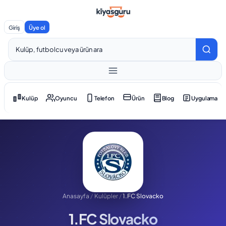
Giriş
Üye ol
Kulüp
Oyuncu
Telefon
Ürün
Blog
Uygulama
Anasayfa
/
Kulüpler
/
1.FC Slovacko
1.FC Slovacko