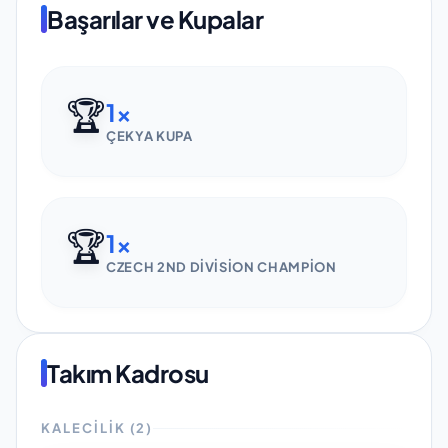
Başarılar ve Kupalar
🏆
1
x
ÇEKYA KUPA
🏆
1
x
CZECH 2ND DIVISION CHAMPION
Takım Kadrosu
KALECILIK
(
2
)