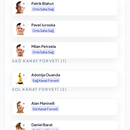
Patrik Blahut
Orta Saha Sağ
Pavel Juroska
Orta Saha Sağ
Milan Petrzela
Orta Saha Sağ
SAĞ KANAT FORVETI
(
1
)
Adonija Ouanda
Sağ Kanat Forveti
SOL KANAT FORVETI
(
2
)
Alan Marinelli
Sol Kanat Forveti
Daniel Barat