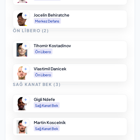
Jocelin Behiratche
Merkez Defans
ÖN LIBERO
(
2
)
Tihomir Kostadinov
Ön Libero
Vlastimil Danicek
Ön Libero
SAĞ KANAT BEK
(
3
)
Gigli Ndefe
Sağ Kanat Bek
Martin Koscelník
Sağ Kanat Bek