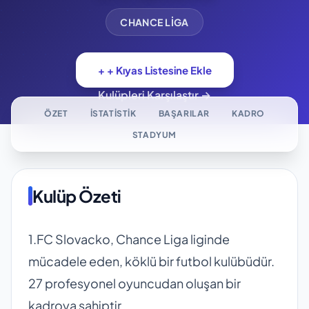
CHANCE LIGA
+ + Kıyas Listesine Ekle
Kulüpleri Karşılaştır →
ÖZET
İSTATISTIK
BAŞARILAR
KADRO
STADYUM
Kulüp Özeti
1.FC Slovacko, Chance Liga liginde
mücadele eden, köklü bir futbol kulübüdür.
27 profesyonel oyuncudan oluşan bir
kadroya sahiptir.