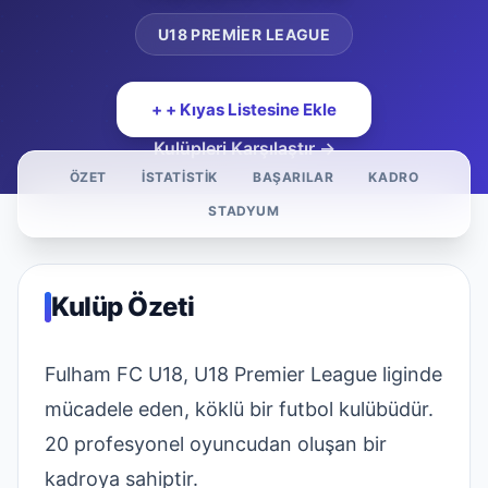
U18 PREMIER LEAGUE
+ + Kıyas Listesine Ekle
Kulüpleri Karşılaştır →
ÖZET
İSTATISTIK
BAŞARILAR
KADRO
STADYUM
Kulüp Özeti
Fulham FC U18, U18 Premier League liginde
mücadele eden, köklü bir futbol kulübüdür.
20 profesyonel oyuncudan oluşan bir
kadroya sahiptir.