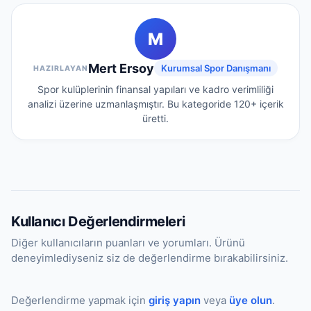
oyuncu verileri tablo formatında sunulur.
istatistik platformlarından derlenmektedir.
Transfer ve kadro güncellemeleri periyodik
M
olarak takip edilerek veritabanı güncel
tutulmaktadır.
Mert Ersoy
Kurumsal Spor Danışmanı
HAZIRLAYAN
Spor kulüplerinin finansal yapıları ve kadro verimliliği
analizi üzerine uzmanlaşmıştır.
Bu kategoride
120+
içerik
üretti.
Kullanıcı Değerlendirmeleri
Diğer kullanıcıların puanları ve yorumları. Ürünü
deneyimlediyseniz siz de değerlendirme bırakabilirsiniz.
Değerlendirme yapmak için
giriş yapın
veya
üye olun
.