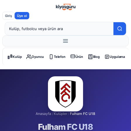
Giriş
Üye ol
Kulüp
Oyuncu
Telefon
Ürün
Blog
Uygulama
Anasayfa
/
Kulüpler
/
Fulham FC U18
Fulham FC U18