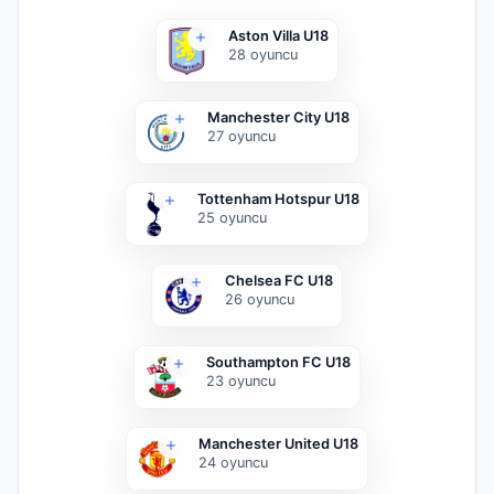
Aston Villa U18
28
oyuncu
Manchester City U18
27
oyuncu
Tottenham Hotspur U18
25
oyuncu
Chelsea FC U18
26
oyuncu
Southampton FC U18
23
oyuncu
Manchester United U18
24
oyuncu