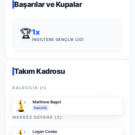
Başarılar ve Kupalar
🏆
1
x
İNGILTERE GENÇLIK LIGI
Takım Kadrosu
KALECILIK
(
1
)
Matthew Bagot
Kalecilik
MERKEZ DEFANS
(
2
)
Logan Cooke