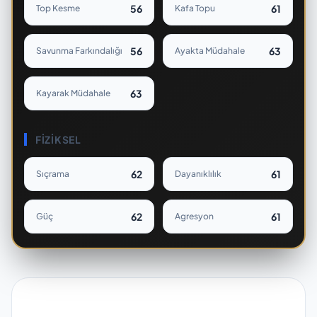
56
61
Top Kesme
Kafa Topu
56
63
Savunma Farkındalığı
Ayakta Müdahale
63
Kayarak Müdahale
FIZIKSEL
62
61
Sıçrama
Dayanıklılık
62
61
Güç
Agresyon