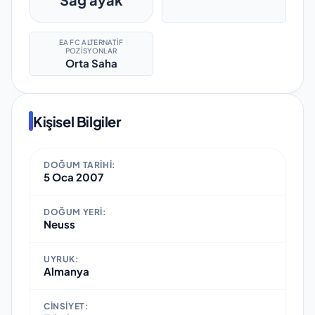
EA FC ALTERNATIF
POZISYONLAR
Orta Saha
Kişisel Bilgiler
DOĞUM TARIHI:
5 Oca 2007
DOĞUM YERI:
Neuss
UYRUK:
Almanya
CINSIYET: