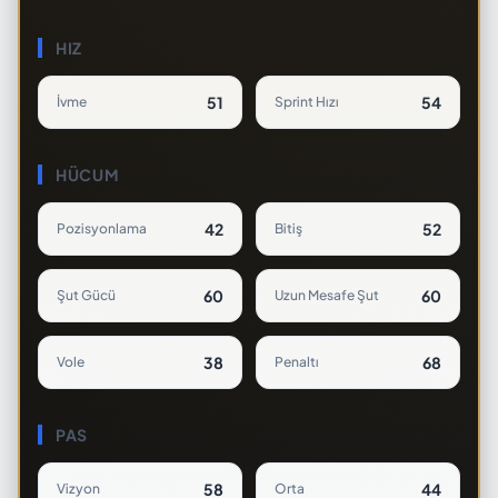
HIZ
51
54
İvme
Sprint Hızı
HÜCUM
42
52
Pozisyonlama
Bitiş
60
60
Şut Gücü
Uzun Mesafe Şut
38
68
Vole
Penaltı
PAS
58
44
Vizyon
Orta