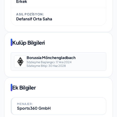
Erkek
ASIL POZISYON:
Defansif Orta Saha
Kulüp Bilgileri
Borussia Mönchengladbach
Sözleşme Başlangıcı:
17 Ara 2024
Sözleşme Bitişi:
30 Haz 2028
Ek Bilgiler
MENAJER:
Sports360 GmbH