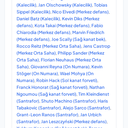
(Kalecilik)
,
Jan Olschowsky (Kalecilik)
,
Tobias
Sippel (Kalecilik)
,
Nico Elvedi (Merkez defans)
,
Daniel Batz (Kalecilik)
,
Kevin Diks (Merkez
defans)
,
Kota Takai (Merkez defans)
,
Fabio
Chiarodia (Merkez defans)
,
Marvin Friedrich
(Merkez defans)
,
Joe Scally (Sağ kanat bek)
,
Rocco Reitz (Merkez Orta Saha)
,
Jens Castrop
(Merkez Orta Saha)
,
Philipp Sander (Merkez
Orta Saha)
,
Florian Neuhaus (Merkez Orta
Saha)
,
Giovanni Reyna (On Numara)
,
Kevin
Stöger (On Numara)
,
Wael Mohya (On
Numara)
,
Robin Hack (Sol kanat forveti)
,
Franck Honorat (Sağ kanat forveti)
,
Nathan
Ngoumou (Sağ kanat forveti)
,
Tim Kleindienst
(Santrafor)
,
Shuto Machino (Santrafor)
,
Haris
Tabakovic (Santrafor)
,
Alejo Sarco (Santrafor)
,
Grant-Leon Ranos (Santrafor)
,
Jan Urbich
(Santrafor)
,
Jan Leszczyński (Merkez defans)
,