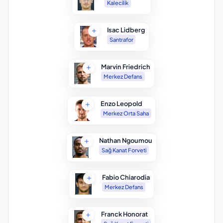
Kalecilik
Isac Lidberg
Santrafor
Marvin Friedrich
Merkez Defans
Enzo Leopold
Merkez Orta Saha
Nathan Ngoumou
Sağ Kanat Forveti
Fabio Chiarodia
Merkez Defans
Franck Honorat