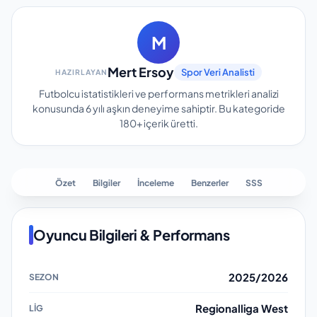
M
Mert Ersoy
Spor Veri Analisti
HAZIRLAYAN
Futbolcu istatistikleri ve performans metrikleri analizi
konusunda 6 yılı aşkın deneyime sahiptir.
Bu kategoride
180+
içerik üretti.
Özet
Bilgiler
İnceleme
Benzerler
SSS
Oyuncu Bilgileri & Performans
2025/2026
Regionalliga West