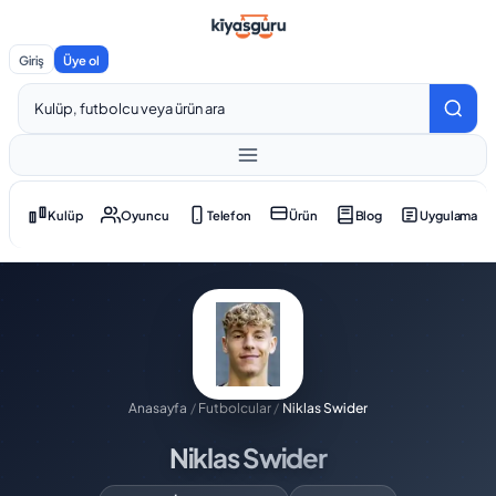
Giriş
Üye ol
Kulüp
Oyuncu
Telefon
Ürün
Blog
Uygulama
Anasayfa
/
Futbolcular
/
Niklas Swider
Niklas Swider