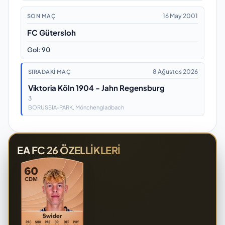
16 May 2001
SON MAÇ
FC Gütersloh
Gol
:
90
8 Ağustos 2026
SIRADAKI MAÇ
Viktoria Köln 1904 - Jahn Regensburg
3
BORUSSIA-PARK
, Mönchengladbach
EA FC 26 ÖZELLIKLERI