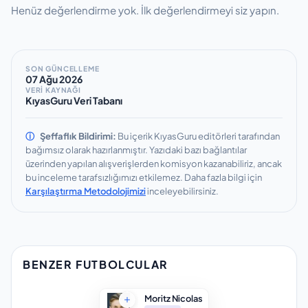
Henüz değerlendirme yok. İlk değerlendirmeyi siz yapın.
SON GÜNCELLEME
07 Ağu 2026
VERİ KAYNAĞI
KıyasGuru Veri Tabanı
ⓘ
Şeffaflık Bildirimi:
Bu içerik KıyasGuru editörleri tarafından
bağımsız olarak hazırlanmıştır.
Yazıdaki bazı bağlantılar
üzerinden yapılan alışverişlerden komisyon kazanabiliriz, ancak
bu inceleme tarafsızlığımızı etkilemez.
Daha fazla bilgi için
Karşılaştırma Metodolojimizi
inceleyebilirsiniz.
BENZER FUTBOLCULAR
Moritz Nicolas