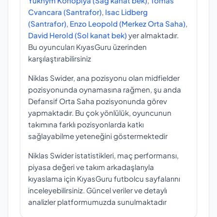
Yukhym Konoplya (Sağ kanat bek)
,
Tomas
Cvancara (Santrafor)
,
Isac Lidberg
(Santrafor)
,
Enzo Leopold (Merkez Orta Saha)
,
David Herold (Sol kanat bek)
yer almaktadır.
Bu oyuncuları KıyasGuru üzerinden
karşılaştırabilirsiniz
Niklas Swider, ana pozisyonu olan midfielder
pozisyonunda oynamasına rağmen, şu anda
Defansif Orta Saha pozisyonunda görev
yapmaktadır. Bu çok yönlülük, oyuncunun
takımına farklı pozisyonlarda katkı
sağlayabilme yeteneğini göstermektedir
Niklas Swider istatistikleri, maç performansı,
piyasa değeri ve takım arkadaşlarıyla
kıyaslama için KıyasGuru futbolcu sayfalarını
inceleyebilirsiniz. Güncel veriler ve detaylı
analizler platformumuzda sunulmaktadır