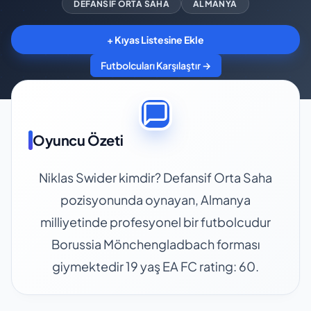
DEFANSIF ORTA SAHA
ALMANYA
+ Kıyas Listesine Ekle
Futbolcuları Karşılaştır →
Oyuncu Özeti
Niklas Swider kimdir? Defansif Orta Saha
pozisyonunda oynayan, Almanya
milliyetinde profesyonel bir futbolcudur
Borussia Mönchengladbach forması
giymektedir 19 yaş EA FC rating: 60.