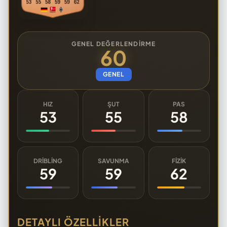
GENEL DEĞERLENDIRME
60
GENEL
HIZ
ŞUT
PAS
53
55
58
DRIBLING
SAVUNMA
FIZIK
59
59
62
DETAYLI ÖZELLIKLER