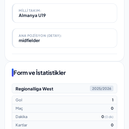
MILLI TAKIM
:
Almanya U19
ANA POZISYON (DETAY):
midfielder
Form ve İstatistikler
Regionalliga West
2025/2026
Gol
1
Maç
0
Dakika
0
(
0 dk
)
Kartlar
0