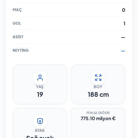
0
1
—
—
YAŞ
BOY
19
188
cm
PIYASA DEĞERI
775.10 milyon €
AYAK
Sağ ayak