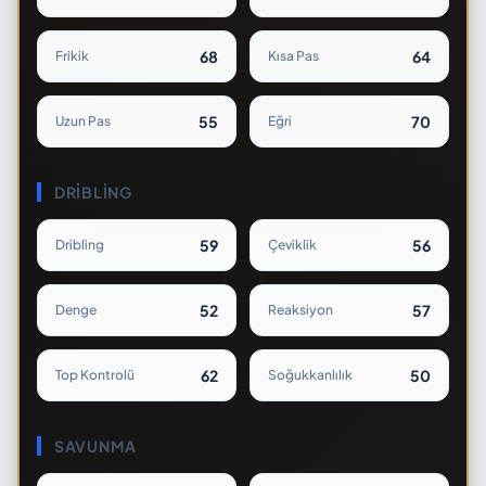
68
64
Frikik
Kısa Pas
55
70
Uzun Pas
Eğri
DRIBLING
59
56
Dribling
Çeviklik
52
57
Denge
Reaksiyon
62
50
Top Kontrolü
Soğukkanlılık
SAVUNMA