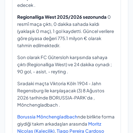
edecek .
Regionalliga West 2025/2026 sezonunda
0
resmî maça çıktı, 0 dakika sahada kaldı
(yaklaşık 0 maç), 1 gol kaydetti. Güncel verilere
göre piyasa değeri 775.1 milyon € olarak
tahmin edilmektedir.
Son olarak FC Gütersloh karşısında sahaya
çıktı (Regionalliga West) ve 24 dakika oynadı ;
90 gol, - asist, - reyting .
Sıradaki maçta Viktoria Köln 1904 - Jahn
Regensburg ile karşılaşacak (3) 8 Ağustos
2026 tarihinde BORUSSIA-PARK'da ,
Mönchengladbach .
Borussia Mönchengladbach
nde birlikte forma
giydiği takım arkadaşları arasında
Moritz
Nicolas (Kalecilik)
,
Tiago Pereira Cardoso