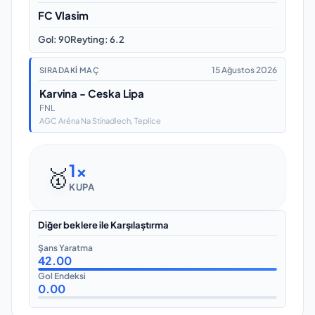
FC Vlasim
Gol
:
90
Reyting
:
6.2
15 Ağustos 2026
SIRADAKI MAÇ
Karvina - Ceska Lipa
FNL
AGC Aréna Na Stínadlech
, Teplice
1
x
🥇
KUPA
Diğer beklere ile Karşılaştırma
Şans Yaratma
42.00
Gol Endeksi
0.00