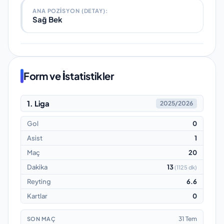
ANA POZISYON (DETAY):
Sağ Bek
Form ve İstatistikler
1. Liga
2025/2026
Gol
0
Asist
1
Maç
20
Dakika
13
(
1125 dk
)
Reyting
6.6
Kartlar
0
31 Tem
SON MAÇ