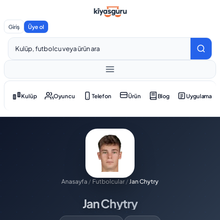
Giriş
Üye ol
Kulüp
Oyuncu
Telefon
Ürün
Blog
Uygulama
Anasayfa
/
Futbolcular
/
Jan Chytry
Jan Chytry