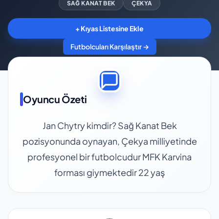
SAĞ KANAT BEK
ÇEKYA
+ Kıyas Listesine Ekle
Futbolcuları Karşılaştır →
Oyuncu Özeti
Jan Chytry kimdir? Sağ Kanat Bek
pozisyonunda oynayan, Çekya milliyetinde
profesyonel bir futbolcudur MFK Karvina
forması giymektedir 22 yaş