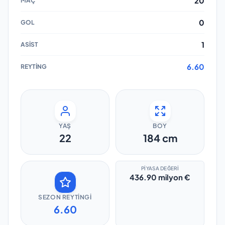
20
0
1
6.60
YAŞ
BOY
22
184
cm
PIYASA DEĞERI
436.90 milyon €
SEZON REYTINGI
6.60