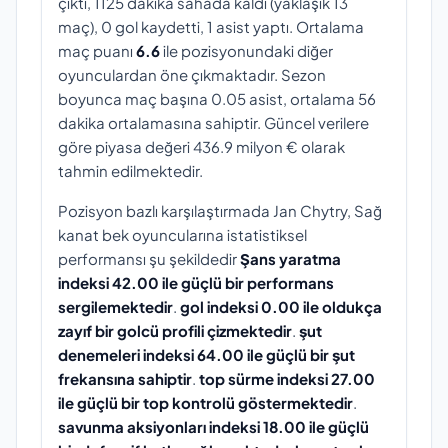
çıktı, 1125 dakika sahada kaldı (yaklaşık 13
maç), 0 gol kaydetti, 1 asist yaptı. Ortalama
maç puanı
6.6
ile pozisyonundaki diğer
oyunculardan öne çıkmaktadır. Sezon
boyunca maç başına 0.05 asist, ortalama 56
dakika ortalamasına sahiptir. Güncel verilere
göre piyasa değeri 436.9 milyon € olarak
tahmin edilmektedir.
Pozisyon bazlı karşılaştırmada Jan Chytry, Sağ
kanat bek oyuncularına istatistiksel
performansı şu şekildedir
Şans yaratma
indeksi 42.00 ile güçlü bir performans
sergilemektedir
.
gol indeksi 0.00 ile oldukça
zayıf bir golcü profili çizmektedir
.
şut
denemeleri indeksi 64.00 ile güçlü bir şut
frekansına sahiptir
.
top sürme indeksi 27.00
ile güçlü bir top kontrolü göstermektedir
.
savunma aksiyonları indeksi 18.00 ile güçlü