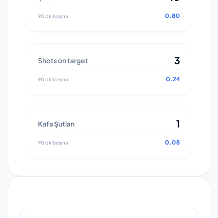
0.80
90 dk başına
3
Shots on target
0.24
90 dk başına
1
Kafa Şutları
0.08
90 dk başına