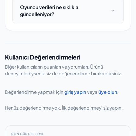
"Benzer Oyuncular" bölümünde, aynı
tüm oyuncuların verileri tablo formatında
Oyuncu verileri ne sıklıkla
pozisyonda oynayan, benzer lig seviyesinde
güncelleniyor?
yan yana gösterilir. Böylece performans ve
yer alan ve performans özellikleri açısından
özellik karşılaştırması yapabilirsiniz.
yakın profildeki oyuncular listelenir. Bu
Oyuncu veritabanı sezon boyunca düzenli
öneriler pozisyon, yaş grubu ve istatistiksel
aralıklarla güncellenmektedir. Transfer
benzerlik baz alınarak oluşturulmaktadır.
haberleri, kulüp değişiklikleri ve maç
istatistikleri takip edilerek veriler revize edilir.
Kullanıcı Değerlendirmeleri
Önemli transfer veya performans
değişikliklerinde güncellemeler
Diğer kullanıcıların puanları ve yorumları. Ürünü
hızlandırılmaktadır.
deneyimlediyseniz siz de değerlendirme bırakabilirsiniz.
Değerlendirme yapmak için
giriş yapın
veya
üye olun
.
Henüz değerlendirme yok. İlk değerlendirmeyi siz yapın.
SON GÜNCELLEME