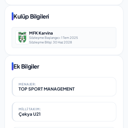
Kulüp Bilgileri
MFK Karvina
Sözleşme Başlangıcı:
1 Tem 2025
Sözleşme Bitişi:
30 Haz 2028
Ek Bilgiler
MENAJER:
TOP SPORT MANAGEMENT
MILLI TAKIM
:
Çekya U21