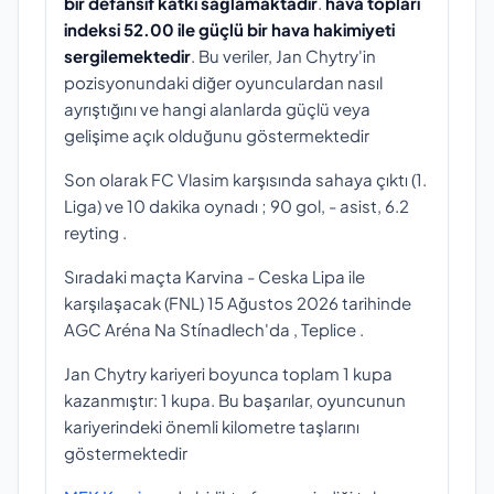
bir defansif katkı sağlamaktadır
.
hava topları
indeksi 52.00 ile güçlü bir hava hakimiyeti
sergilemektedir
. Bu veriler, Jan Chytry'in
pozisyonundaki diğer oyunculardan nasıl
ayrıştığını ve hangi alanlarda güçlü veya
gelişime açık olduğunu göstermektedir
Son olarak FC Vlasim karşısında sahaya çıktı (1.
Liga) ve 10 dakika oynadı ; 90 gol, - asist, 6.2
reyting .
Sıradaki maçta Karvina - Ceska Lipa ile
karşılaşacak (FNL) 15 Ağustos 2026 tarihinde
AGC Aréna Na Stínadlech'da , Teplice .
Jan Chytry kariyeri boyunca toplam 1 kupa
kazanmıştır: 1 kupa. Bu başarılar, oyuncunun
kariyerindeki önemli kilometre taşlarını
göstermektedir