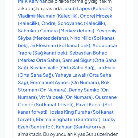
MFK Karvina
nde birlikte forma giydiği takım
arkadaşları arasında
Jakub Lapes (Kalecilik)
,
Vladimir Neuman (Kalecilik)
,
Ondrej Mrozek
(Kalecilik)
,
Ondrej Schovanec (Kalecilik)
,
Sahmkou Camara (Merkez defans)
,
Yevgeniy
Skyba (Merkez defans)
,
Nino Milic (Sol kanat
bek)
,
Jiri Fleisman (Sol kanat bek)
,
Aboubacar
Traore (Sağ kanat bek)
,
Sebastian Bohac
(Merkez Orta Saha)
,
Samuel Sigut (Orta Saha
Sağ)
,
Kristian Vallo (Orta Saha Sağ)
,
Jan Fiala
(Orta Saha Sağ)
,
Yahaya Lawali (Orta Saha
Sağ)
,
Emmanuel Ayaosi (On Numara)
,
Rok
Storman (On Numara)
,
Denny Samko (On
Numara)
,
Vit Valosek (On Numara)
,
Ousmane
Condé (Sol kanat forveti)
,
Pavel Kacor (Sol
kanat forveti)
,
Josias King Furaha (Sol kanat
forveti)
,
Ebrima Singhateh (Santrafor)
,
Lucky
Ezeh (Santrafor)
,
Kahuan (Santrafor)
yer
almaktadır. Bu oyuncuları KıyasGuru üzerinden