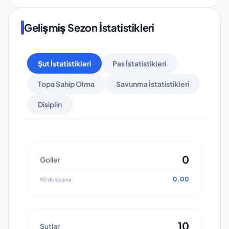
Gelişmiş Sezon İstatistikleri
Şut İstatistikleri
Pas İstatistikleri
Topa Sahip Olma
Savunma İstatistikleri
Disiplin
0
Goller
0.00
90 dk başına
10
Şutlar