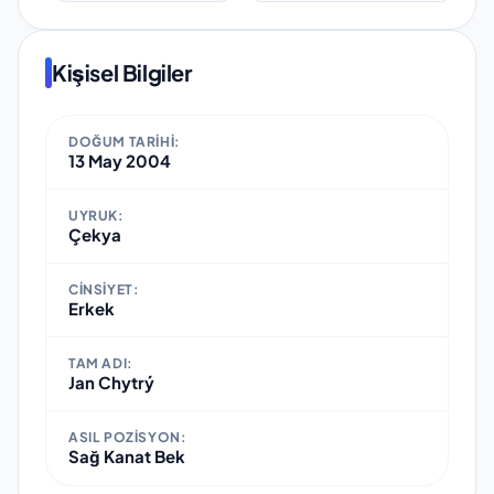
Kişisel Bilgiler
DOĞUM TARIHI:
13 May 2004
UYRUK:
Çekya
CINSIYET:
Erkek
TAM ADI:
Jan Chytrý
ASIL POZISYON:
Sağ Kanat Bek