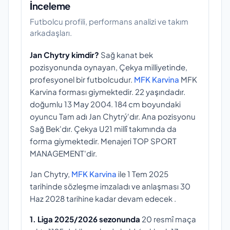
İnceleme
Futbolcu profili, performans analizi ve takım
arkadaşları.
Jan Chytry kimdir?
Sağ kanat bek
pozisyonunda oynayan, Çekya milliyetinde,
profesyonel bir futbolcudur.
MFK Karvina
MFK
Karvina forması giymektedir. 22 yaşındadır.
doğumlu 13 May 2004. 184 cm boyundaki
oyuncu Tam adı Jan Chytrý'dır. Ana pozisyonu
Sağ Bek'dır. Çekya U21 millî takımında da
forma giymektedir. Menajeri TOP SPORT
MANAGEMENT'dir.
Jan Chytry,
MFK Karvina
ile 1 Tem 2025
tarihinde sözleşme imzaladı ve anlaşması 30
Haz 2028 tarihine kadar devam edecek .
1. Liga 2025/2026 sezonunda
20 resmî maça