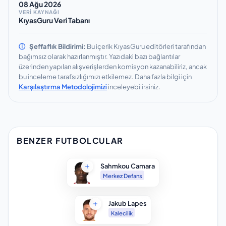
08 Ağu 2026
VERİ KAYNAĞI
KıyasGuru Veri Tabanı
ⓘ
Şeffaflık Bildirimi:
Bu içerik KıyasGuru editörleri tarafından
bağımsız olarak hazırlanmıştır.
Yazıdaki bazı bağlantılar
üzerinden yapılan alışverişlerden komisyon kazanabiliriz, ancak
bu inceleme tarafsızlığımızı etkilemez.
Daha fazla bilgi için
Karşılaştırma Metodolojimizi
inceleyebilirsiniz.
BENZER FUTBOLCULAR
Sahmkou Camara
Merkez Defans
Jakub Lapes
Kalecilik