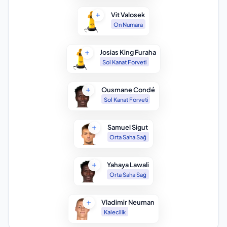
Vit Valosek
On Numara
Josias King Furaha
Sol Kanat Forveti
Ousmane Condé
Sol Kanat Forveti
Samuel Sigut
Orta Saha Sağ
Yahaya Lawali
Orta Saha Sağ
Vladimir Neuman
Kalecilik