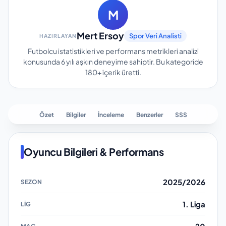
M
Mert Ersoy
Spor Veri Analisti
HAZIRLAYAN
Futbolcu istatistikleri ve performans metrikleri analizi
konusunda 6 yılı aşkın deneyime sahiptir.
Bu kategoride
180+
içerik üretti.
Özet
Bilgiler
İnceleme
Benzerler
SSS
Oyuncu Bilgileri & Performans
2025/2026
1. Liga