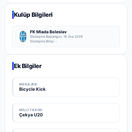
Kulüp Bilgileri
FK Mlada Boleslav
Sözleşme Başlangıcı:
16 Oca 2026
Sözleşme Bitişi:
-
Ek Bilgiler
MENAJER:
Bicycle Kick
MILLI TAKIM
:
Çekya U20