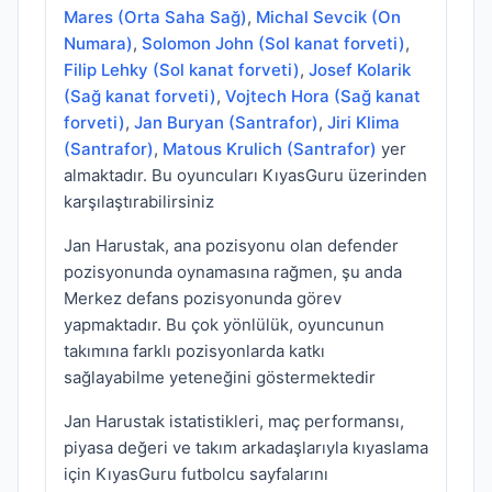
Mares (Orta Saha Sağ)
,
Michal Sevcik (On
Numara)
,
Solomon John (Sol kanat forveti)
,
Filip Lehky (Sol kanat forveti)
,
Josef Kolarik
(Sağ kanat forveti)
,
Vojtech Hora (Sağ kanat
forveti)
,
Jan Buryan (Santrafor)
,
Jiri Klima
(Santrafor)
,
Matous Krulich (Santrafor)
yer
almaktadır. Bu oyuncuları KıyasGuru üzerinden
karşılaştırabilirsiniz
Jan Harustak, ana pozisyonu olan defender
pozisyonunda oynamasına rağmen, şu anda
Merkez defans pozisyonunda görev
yapmaktadır. Bu çok yönlülük, oyuncunun
takımına farklı pozisyonlarda katkı
sağlayabilme yeteneğini göstermektedir
Jan Harustak istatistikleri, maç performansı,
piyasa değeri ve takım arkadaşlarıyla kıyaslama
için KıyasGuru futbolcu sayfalarını