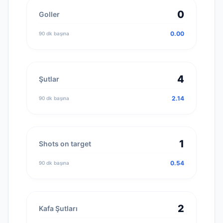
0
Goller
0.00
90 dk başına
4
Şutlar
2.14
90 dk başına
1
Shots on target
0.54
90 dk başına
2
Kafa Şutları