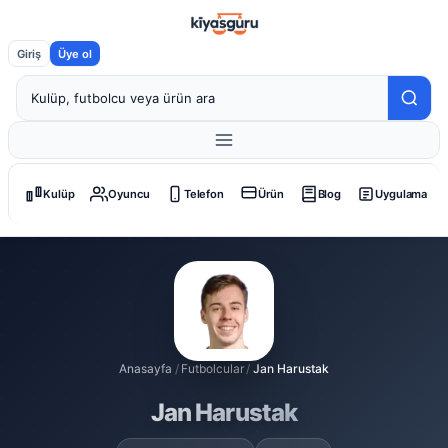
Giriş
Üye ol
Kulüp
Oyuncu
Telefon
Ürün
Blog
Uygulama
Anasayfa
/
Futbolcular
/
Jan Harustak
Jan Harustak