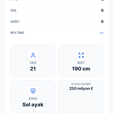
0
0
—
YAŞ
BOY
21
190
cm
PIYASA DEĞERI
250 milyon €
AYAK
Sol ayak