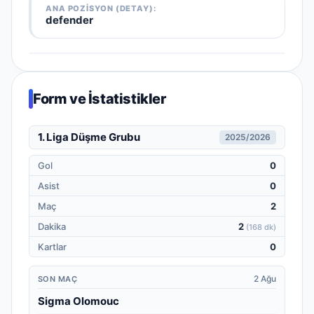
ANA POZISYON (DETAY):
defender
Form ve İstatistikler
1. Liga Düşme Grubu
2025/2026
Gol
0
Asist
0
Maç
2
Dakika
2
(
168 dk
)
Kartlar
0
2 Ağu
SON MAÇ
Sigma Olomouc