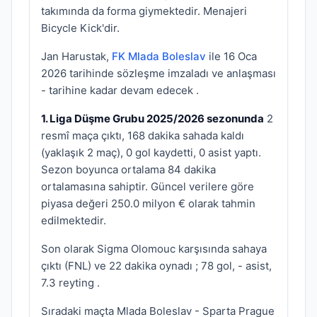
takımında da forma giymektedir. Menajeri
Bicycle Kick'dir.
Jan Harustak,
FK Mlada Boleslav
ile 16 Oca
2026 tarihinde sözleşme imzaladı ve anlaşması
- tarihine kadar devam edecek .
1. Liga Düşme Grubu 2025/2026 sezonunda
2
resmî maça çıktı, 168 dakika sahada kaldı
(yaklaşık 2 maç), 0 gol kaydetti, 0 asist yaptı.
Sezon boyunca ortalama 84 dakika
ortalamasına sahiptir. Güncel verilere göre
piyasa değeri 250.0 milyon € olarak tahmin
edilmektedir.
Son olarak Sigma Olomouc karşısında sahaya
çıktı (FNL) ve 22 dakika oynadı ; 78 gol, - asist,
7.3 reyting .
Sıradaki maçta Mlada Boleslav - Sparta Prague