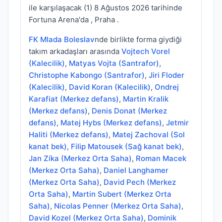
ile karşılaşacak (1) 8 Ağustos 2026 tarihinde
Fortuna Arena'da , Praha .
FK Mlada Boleslav
nde birlikte forma giydiği
takım arkadaşları arasında
Vojtech Vorel
(Kalecilik)
,
Matyas Vojta (Santrafor)
,
Christophe Kabongo (Santrafor)
,
Jiri Floder
(Kalecilik)
,
David Koran (Kalecilik)
,
Ondrej
Karafiat (Merkez defans)
,
Martin Kralik
(Merkez defans)
,
Denis Donat (Merkez
defans)
,
Matej Hybs (Merkez defans)
,
Jetmir
Haliti (Merkez defans)
,
Matej Zachoval (Sol
kanat bek)
,
Filip Matousek (Sağ kanat bek)
,
Jan Zíka (Merkez Orta Saha)
,
Roman Macek
(Merkez Orta Saha)
,
Daniel Langhamer
(Merkez Orta Saha)
,
David Pech (Merkez
Orta Saha)
,
Martin Subert (Merkez Orta
Saha)
,
Nicolas Penner (Merkez Orta Saha)
,
David Kozel (Merkez Orta Saha)
,
Dominik