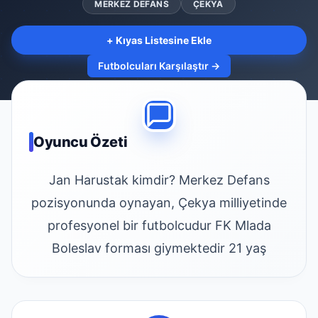
MERKEZ DEFANS
ÇEKYA
+ Kıyas Listesine Ekle
Futbolcuları Karşılaştır →
Oyuncu Özeti
Jan Harustak kimdir? Merkez Defans
pozisyonunda oynayan, Çekya milliyetinde
profesyonel bir futbolcudur FK Mlada
Boleslav forması giymektedir 21 yaş