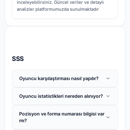
inceleyebilirsiniz. Güncel veriler ve detaylı
analizler platformumuzda sunulmaktadır
SSS
Oyuncu karşılaştırması nasıl yapılır?
Oyuncu detay sayfasında "Kıyasa ekle"
Oyuncu istatistikleri nereden alınıyor?
butonuna tıklayarak karşılaştırmak
istediğiniz oyuncuları listeye
Oyuncu bilgileri ve istatistikler, resmi lig
ekleyebilirsiniz. Karşılaştırma sayfasında
Pozisyon ve forma numarası bilgisi var
verileri, federasyon kaynakları ve güvenilir
pozisyon, kulüp, milliyet, yaş, gol, asist ve
mı?
futbol istatistik platformlarından
diğer performans verileri tablo halinde yan