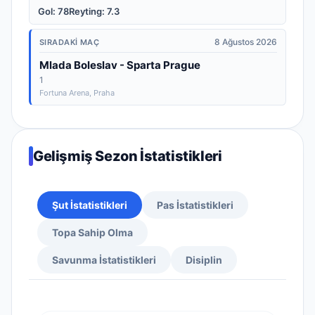
Gol
:
78
Reyting
:
7.3
8 Ağustos 2026
SIRADAKI MAÇ
Mlada Boleslav - Sparta Prague
1
Fortuna Arena
, Praha
Gelişmiş Sezon İstatistikleri
Şut İstatistikleri
Pas İstatistikleri
Topa Sahip Olma
Savunma İstatistikleri
Disiplin