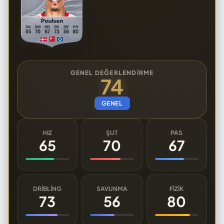
GENEL DEĞERLENDIRME
74
GENEL
HIZ
ŞUT
PAS
65
70
67
DRIBLING
SAVUNMA
FIZIK
73
56
80