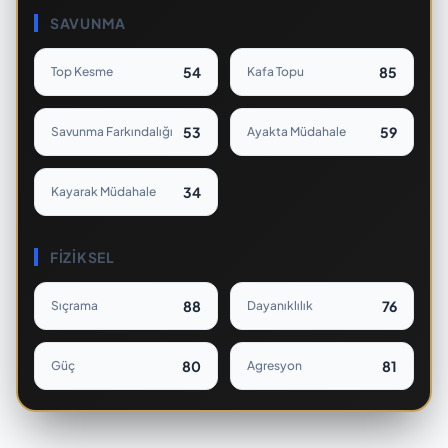
SAVUNMA
54
85
Top Kesme
Kafa Topu
53
59
Savunma Farkındalığı
Ayakta Müdahale
34
Kayarak Müdahale
FIZIKSEL
88
76
Sıçrama
Dayanıklılık
80
81
Güç
Agresyon