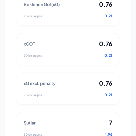
0.76
Beklenen Gol (xG)
0.21
90 dk başına
0.76
xGOT
0.21
90 dk başına
0.76
xG excl. penalty
0.21
90 dk başına
7
Şutlar
1.96
90 dk başına