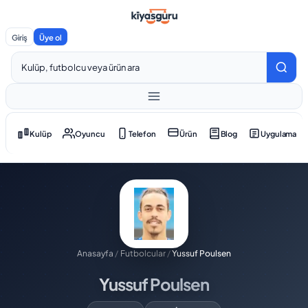
Giriş
Üye ol
Kulüp
Oyuncu
Telefon
Ürün
Blog
Uygulama
Anasayfa
/
Futbolcular
/
Yussuf Poulsen
Yussuf Poulsen