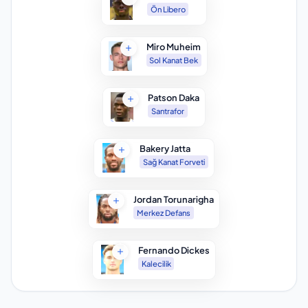
Ön Libero
Miro Muheim
Sol Kanat Bek
Patson Daka
Santrafor
Bakery Jatta
Sağ Kanat Forveti
Jordan Torunarigha
Merkez Defans
Fernando Dickes
Kalecilik