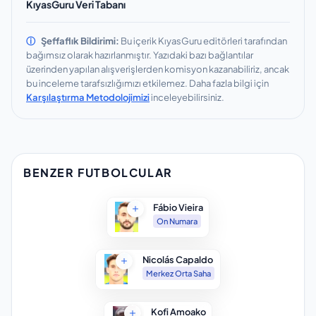
KıyasGuru Veri Tabanı
ⓘ
Şeffaflık Bildirimi:
Bu içerik KıyasGuru editörleri tarafından
bağımsız olarak hazırlanmıştır.
Yazıdaki bazı bağlantılar
üzerinden yapılan alışverişlerden komisyon kazanabiliriz, ancak
bu inceleme tarafsızlığımızı etkilemez.
Daha fazla bilgi için
Karşılaştırma Metodolojimizi
inceleyebilirsiniz.
BENZER FUTBOLCULAR
Fábio Vieira
On Numara
Nicolás Capaldo
Merkez Orta Saha
Kofi Amoako