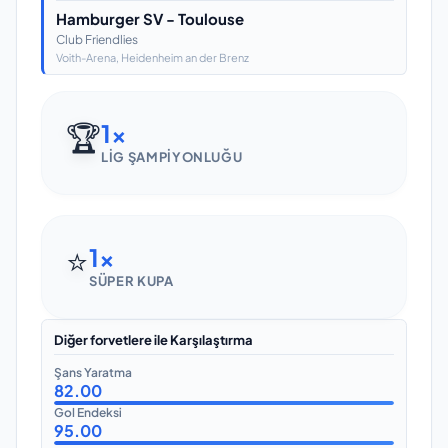
Hamburger SV - Toulouse
Club Friendlies
Voith-Arena
, Heidenheim an der Brenz
🏆
1
x
LIG ŞAMPIYONLUĞU
⭐
1
x
SÜPER KUPA
Diğer forvetlere ile Karşılaştırma
Şans Yaratma
82.00
Gol Endeksi
95.00