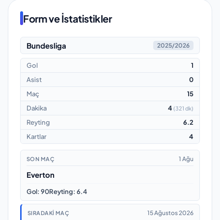
Form ve İstatistikler
Bundesliga
2025/2026
Gol
1
Asist
0
Maç
15
Dakika
4
(
321 dk
)
Reyting
6.2
Kartlar
4
1 Ağu
SON MAÇ
Everton
Gol
:
90
Reyting
:
6.4
15 Ağustos 2026
SIRADAKI MAÇ