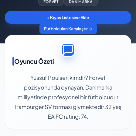
FORVET
DANIMARKA
+ Kıyas Listesine Ekle
Futbolcuları Karşılaştır →
Oyuncu Özeti
Yussuf Poulsen kimdir? Forvet
pozisyonunda oynayan, Danimarka
milliyetinde profesyonel bir futbolcudur
Hamburger SV forması giymektedir 32 yaş
EA FC rating: 74.