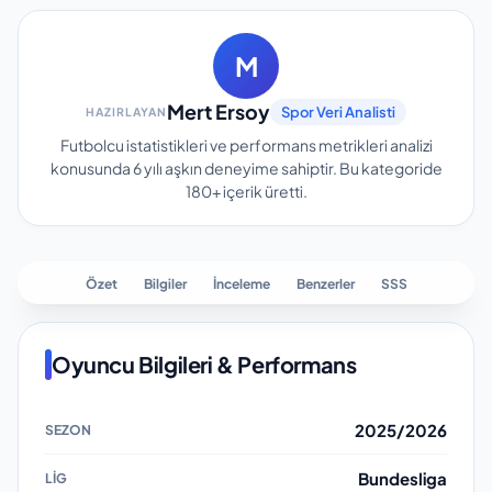
M
Mert Ersoy
Spor Veri Analisti
HAZIRLAYAN
Futbolcu istatistikleri ve performans metrikleri analizi
konusunda 6 yılı aşkın deneyime sahiptir.
Bu kategoride
180+
içerik üretti.
Özet
Bilgiler
İnceleme
Benzerler
SSS
Oyuncu Bilgileri & Performans
2025/2026
Bundesliga