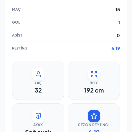
15
1
0
6.19
YAŞ
BOY
32
192
cm
AYAK
SEZON REYTINGI
Sağ ayak
6.19