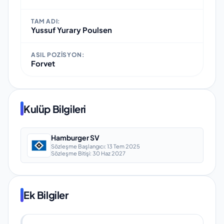
TAM ADI:
Yussuf Yurary Poulsen
ASIL POZISYON:
Forvet
Kulüp Bilgileri
Hamburger SV
Sözleşme Başlangıcı:
13 Tem 2025
Sözleşme Bitişi:
30 Haz 2027
Ek Bilgiler