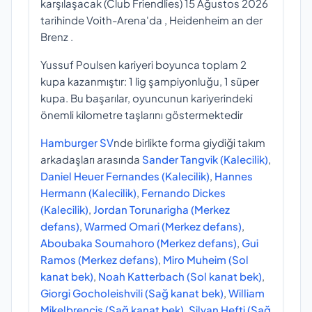
karşılaşacak (Club Friendlies) 15 Ağustos 2026
tarihinde Voith-Arena'da , Heidenheim an der
Brenz .
Yussuf Poulsen kariyeri boyunca toplam 2
kupa kazanmıştır: 1 lig şampiyonluğu, 1 süper
kupa. Bu başarılar, oyuncunun kariyerindeki
önemli kilometre taşlarını göstermektedir
Hamburger SV
nde birlikte forma giydiği takım
arkadaşları arasında
Sander Tangvik (Kalecilik)
,
Daniel Heuer Fernandes (Kalecilik)
,
Hannes
Hermann (Kalecilik)
,
Fernando Dickes
(Kalecilik)
,
Jordan Torunarigha (Merkez
defans)
,
Warmed Omari (Merkez defans)
,
Aboubaka Soumahoro (Merkez defans)
,
Gui
Ramos (Merkez defans)
,
Miro Muheim (Sol
kanat bek)
,
Noah Katterbach (Sol kanat bek)
,
Giorgi Gocholeishvili (Sağ kanat bek)
,
William
Mikelbrencis (Sağ kanat bek)
,
Silvan Hefti (Sağ