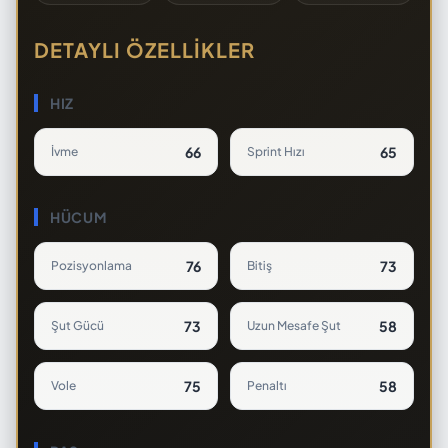
DETAYLI ÖZELLIKLER
HIZ
66
65
İvme
Sprint Hızı
HÜCUM
76
73
Pozisyonlama
Bitiş
73
58
Şut Gücü
Uzun Mesafe Şut
75
58
Vole
Penaltı