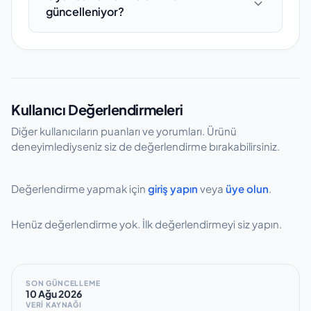
pozisyonda oynayan, benzer lig seviyesinde
güncelleniyor?
yan yana gösterilir. Böylece performans ve
yer alan ve performans özellikleri açısından
özellik karşılaştırması yapabilirsiniz.
yakın profildeki oyuncular listelenir. Bu
Oyuncu veritabanı sezon boyunca düzenli
öneriler pozisyon, yaş grubu ve istatistiksel
aralıklarla güncellenmektedir. Transfer
benzerlik baz alınarak oluşturulmaktadır.
haberleri, kulüp değişiklikleri ve maç
istatistikleri takip edilerek veriler revize edilir.
Kullanıcı Değerlendirmeleri
Önemli transfer veya performans
değişikliklerinde güncellemeler
Diğer kullanıcıların puanları ve yorumları. Ürünü
deneyimlediyseniz siz de değerlendirme bırakabilirsiniz.
hızlandırılmaktadır.
Değerlendirme yapmak için
giriş yapın
veya
üye olun
.
Henüz değerlendirme yok. İlk değerlendirmeyi siz yapın.
SON GÜNCELLEME
10 Ağu 2026
VERİ KAYNAĞI