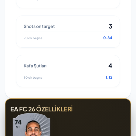
3
Shots on target
0.84
90 dk başına
4
Kafa Şutları
1.12
90 dk başına
EA FC 26 ÖZELLIKLERI