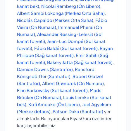
kanat bek)
,
Nicolai Remberg (Ön Libero)
,
Albert Sambi Lokonga (Merkez Orta Saha)
,
Nicolás Capaldo (Merkez Orta Saha)
,
Fábio
Vieira (On Numara)
,
Immanuel Pherai (On
Numara)
,
Alexander Røssing-Lelesiit (Sol
kanat forveti)
,
Jean-Luc Dompé (Sol kanat
forveti)
,
Fábio Baldé (Sol kanat forveti)
,
Rayan
Philippe (Sağ kanat forveti)
,
Emir Sahiti (Sağ
kanat forveti)
,
Bakery Jatta (Sağ kanat forveti)
,
Damion Downs (Santrafor)
,
Ransford
Königsdörffer (Santrafor)
,
Robert Glatzel
(Santrafor)
,
Albert Grønbæk (On Numara)
,
Finn Barkowsky (Sol kanat forveti)
,
Mads
Bröcker (On Numara)
,
Louis Lemke (Sol kanat
bek)
,
Kofi Amoako (Ön Libero)
,
Joel Agyekum
(Merkez defans)
,
Patson Daka (Santrafor)
yer
almaktadır. Bu oyuncuları KıyasGuru üzerinden
karşılaştırabilirsiniz