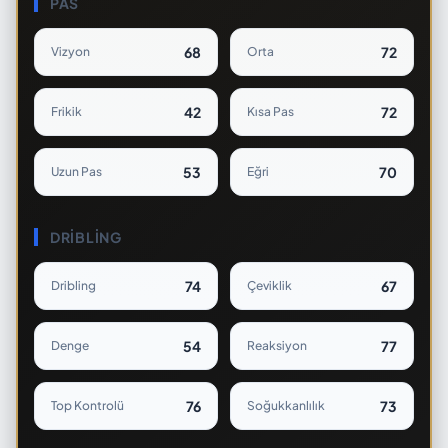
PAS
68
72
Vizyon
Orta
42
72
Frikik
Kısa Pas
53
70
Uzun Pas
Eğri
DRIBLING
74
67
Dribling
Çeviklik
54
77
Denge
Reaksiyon
76
73
Top Kontrolü
Soğukkanlılık