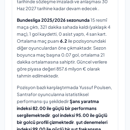
tarihinde sözleşme imzaladı ve anlaşması 30
Haz 2027 tarihine kadar devam edecek .
Bundesliga 2025/2026 sezonunda
15 resmî
maça çıktı, 321 dakika sahada kaldı (yaklaşık 4
maç), 1 gol kaydetti, 0 asist yaptı, 4 sarı kart.
Ortalama maç puanı
6.2
ile pozisyonundaki
diğer oyunculardan öne çıkmaktadır. Sezon
boyunca maç başına 0.07 gol, ortalama 21
dakika ortalamasına sahiptir. Güncel verilere
göre piyasa değeri 857.6 milyon € olarak
tahmin edilmektedir.
Pozisyon bazlı karşılaştırmada Yussuf Poulsen,
Santrafor oyuncularına istatistiksel
performansı şu şekildedir
Şans yaratma
indeksi 82.00 ile güçlü bir performans
sergilemektedir
.
gol indeksi 95.00 ile güçlü
bir golcü profili çizmektedir
.
şut denemeleri
indeksi 99.00 ile güçlü bir şut frekansına