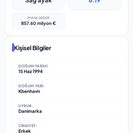
PIYASA DEĞERI
857.60 milyon €
Kişisel Bilgiler
DOĞUM TARIHI:
15 Haz 1994
DOĞUM YERI:
Kbenhavn
UYRUK:
Danimarka
CINSIYET:
Erkek