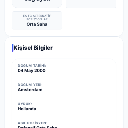
EA FC ALTERNATIF
POZISYONLAR
Orta Saha
Kişisel Bilgiler
DOĞUM TARIHI:
04 May 2000
DOĞUM YERI:
Amsterdam
UYRUK:
Hollanda
ASIL POZISYON:
Defansif Orta Saha