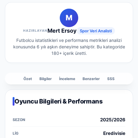
M
Mert Ersoy
Spor Veri Analisti
HAZIRLAYAN
Futbolcu istatistikleri ve performans metrikleri analizi
konusunda 6 yılı aşkın deneyime sahiptir.
Bu kategoride
180+
içerik üretti.
Özet
Bilgiler
İnceleme
Benzerler
SSS
Oyuncu Bilgileri & Performans
2025/2026
Eredivisie