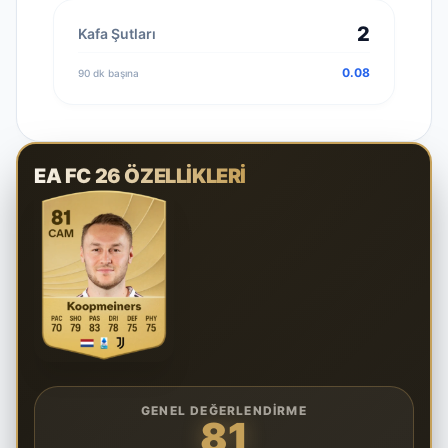
2
Kafa Şutları
0.08
90 dk başına
EA FC 26 ÖZELLIKLERI
GENEL DEĞERLENDIRME
81