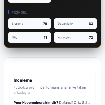
FIZIKSEL
79
83
Sıçrama
Dayanıklılık
71
72
Güç
Agresyon
İnceleme
Futbolcu profili, performans analizi ve takım
arkadaşları.
Peer Koopmeiners kimdir?
Defansif Orta Saha