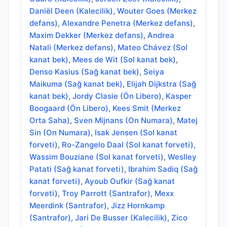
Daniël Deen (Kalecilik)
,
Wouter Goes (Merkez
defans)
,
Alexandre Penetra (Merkez defans)
,
Maxim Dekker (Merkez defans)
,
Andrea
Natali (Merkez defans)
,
Mateo Chávez (Sol
kanat bek)
,
Mees de Wit (Sol kanat bek)
,
Denso Kasius (Sağ kanat bek)
,
Seiya
Maikuma (Sağ kanat bek)
,
Elijah Dijkstra (Sağ
kanat bek)
,
Jordy Clasie (Ön Libero)
,
Kasper
Boogaard (Ön Libero)
,
Kees Smit (Merkez
Orta Saha)
,
Sven Mijnans (On Numara)
,
Matej
Sin (On Numara)
,
Isak Jensen (Sol kanat
forveti)
,
Ro-Zangelo Daal (Sol kanat forveti)
,
Wassim Bouziane (Sol kanat forveti)
,
Weslley
Patati (Sağ kanat forveti)
,
Ibrahim Sadiq (Sağ
kanat forveti)
,
Ayoub Oufkir (Sağ kanat
forveti)
,
Troy Parrott (Santrafor)
,
Mexx
Meerdink (Santrafor)
,
Jizz Hornkamp
(Santrafor)
,
Jari De Busser (Kalecilik)
,
Zico