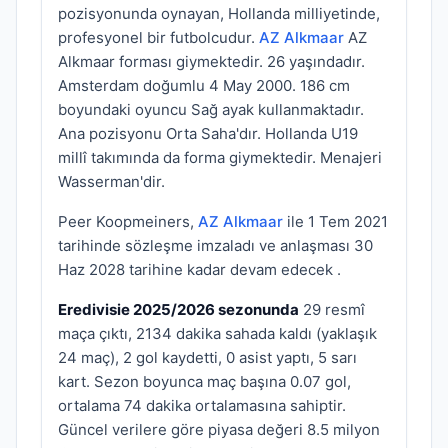
pozisyonunda oynayan, Hollanda milliyetinde,
profesyonel bir futbolcudur.
AZ Alkmaar
AZ
Alkmaar forması giymektedir. 26 yaşındadır.
Amsterdam doğumlu 4 May 2000. 186 cm
boyundaki oyuncu Sağ ayak kullanmaktadır.
Ana pozisyonu Orta Saha'dır. Hollanda U19
millî takımında da forma giymektedir. Menajeri
Wasserman'dir.
Peer Koopmeiners,
AZ Alkmaar
ile 1 Tem 2021
tarihinde sözleşme imzaladı ve anlaşması 30
Haz 2028 tarihine kadar devam edecek .
Eredivisie 2025/2026 sezonunda
29 resmî
maça çıktı, 2134 dakika sahada kaldı (yaklaşık
24 maç), 2 gol kaydetti, 0 asist yaptı, 5 sarı
kart. Sezon boyunca maç başına 0.07 gol,
ortalama 74 dakika ortalamasına sahiptir.
Güncel verilere göre piyasa değeri 8.5 milyon