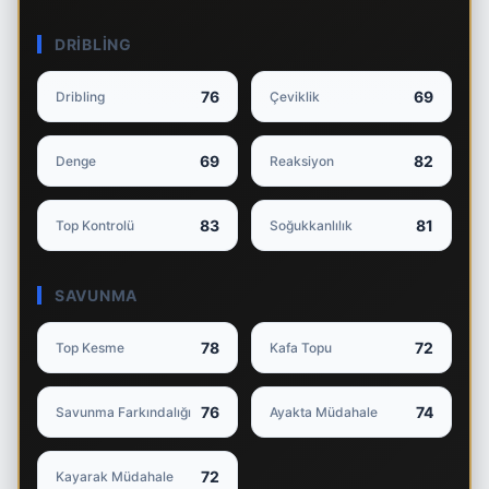
DRIBLING
76
69
Dribling
Çeviklik
69
82
Denge
Reaksiyon
83
81
Top Kontrolü
Soğukkanlılık
SAVUNMA
78
72
Top Kesme
Kafa Topu
76
74
Savunma Farkındalığı
Ayakta Müdahale
72
Kayarak Müdahale