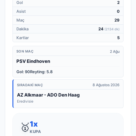
Gol
2
Asist
0
Maç
29
Dakika
24
(
2134 dk
)
Kartlar
5
2 Ağu
SON MAÇ
PSV Eindhoven
Gol
:
90
Reyting
:
5.8
8 Ağustos 2026
SIRADAKI MAÇ
AZ Alkmaar - ADO Den Haag
Eredivisie
1
x
🥇
KUPA