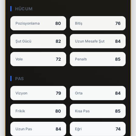
HÜCUM
80
76
Pozisyonlama
Bitiş
82
84
Şut Gücü
Uzun Mesafe Şut
72
85
Vole
Penaltı
PAS
79
84
Vizyon
Orta
80
85
Frikik
Kısa Pas
84
74
Uzun Pas
Eğri