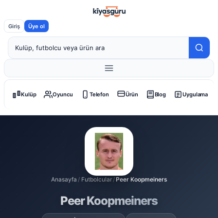
Giriş
Üye ol
Kulüp
Oyuncu
Telefon
Ürün
Blog
Uygulama
Anasayfa
/
Futbolcular
/
Peer Koopmeiners
Peer Koopmeiners