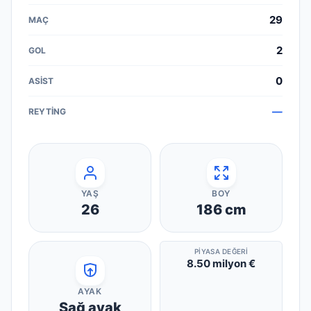
29
2
0
—
YAŞ
BOY
26
186
cm
PIYASA DEĞERI
8.50 milyon €
AYAK
Sağ ayak