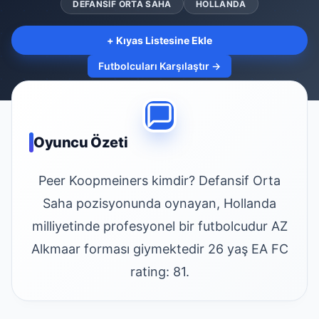
DEFANSIF ORTA SAHA
HOLLANDA
+ Kıyas Listesine Ekle
Futbolcuları Karşılaştır →
Oyuncu Özeti
Peer Koopmeiners kimdir? Defansif Orta
Saha pozisyonunda oynayan, Hollanda
milliyetinde profesyonel bir futbolcudur AZ
Alkmaar forması giymektedir 26 yaş EA FC
rating: 81.