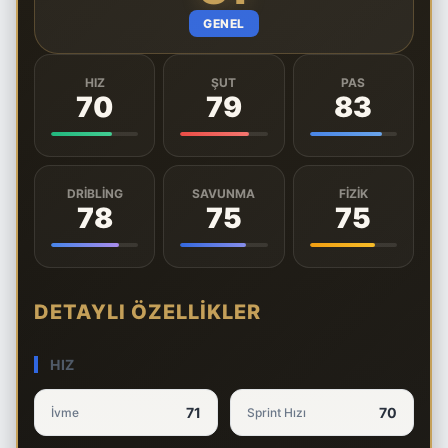
GENEL
HIZ
ŞUT
PAS
70
79
83
DRIBLING
SAVUNMA
FIZIK
78
75
75
DETAYLI ÖZELLIKLER
HIZ
71
70
İvme
Sprint Hızı