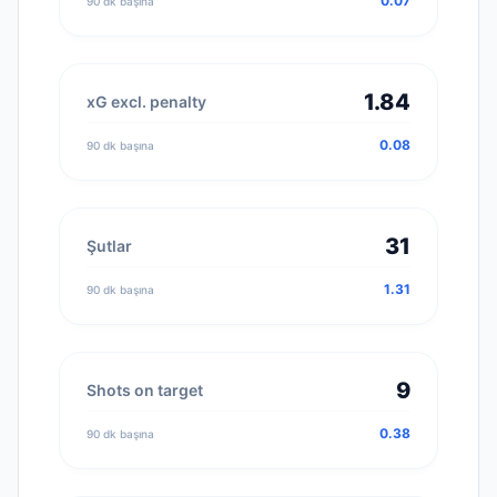
0.07
90 dk başına
1.84
xG excl. penalty
0.08
90 dk başına
31
Şutlar
1.31
90 dk başına
9
Shots on target
0.38
90 dk başına