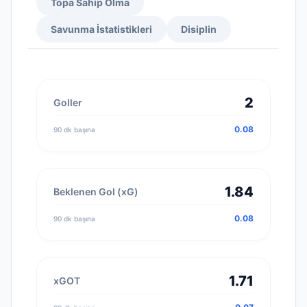
Topa Sahip Olma
Savunma İstatistikleri
Disiplin
2
Goller
0.08
90 dk başına
1.84
Beklenen Gol (xG)
0.08
90 dk başına
1.71
xGOT