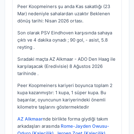
Peer Koopmeiners şu anda Kas sakatlığı (23
Mar) nedeniyle sahalardan uzaktır Beklenen
dönüş tarihi: Nisan 2026 ortası.
Son olarak PSV Eindhoven karşısında sahaya
çıktı ve 4 dakika oynadı ; 90 gol, - asist, 5.8
reyting .
Sıradaki maçta AZ Alkmaar - ADO Den Haag ile
karşılaşacak (Eredivisie) 8 Ağustos 2026
tarihinde .
Peer Koopmeiners kariyeri boyunca toplam 2
kupa kazanmıştır: 1 kupa, 1 süper kupa. Bu
başarılar, oyuncunun kariyerindeki önemli
kilometre taşlarını göstermektedir
AZ Alkmaar
nde birlikte forma giydiği takım
arkadaşları arasında
Rome-Jayden Owusu-
Oduro (Kalecilik)
,
Jeroen Zoet (Kalecilik)
,