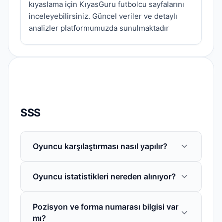
kıyaslama için KıyasGuru futbolcu sayfalarını
inceleyebilirsiniz. Güncel veriler ve detaylı
analizler platformumuzda sunulmaktadır
SSS
Oyuncu karşılaştırması nasıl yapılır?
Oyuncu detay sayfasında "Kıyasa ekle"
Oyuncu istatistikleri nereden alınıyor?
butonuna tıklayarak karşılaştırmak
istediğiniz oyuncuları listeye
Oyuncu bilgileri ve istatistikler, resmi lig
ekleyebilirsiniz. Karşılaştırma sayfasında
Pozisyon ve forma numarası bilgisi var
verileri, federasyon kaynakları ve güvenilir
pozisyon, kulüp, milliyet, yaş, gol, asist ve
mı?