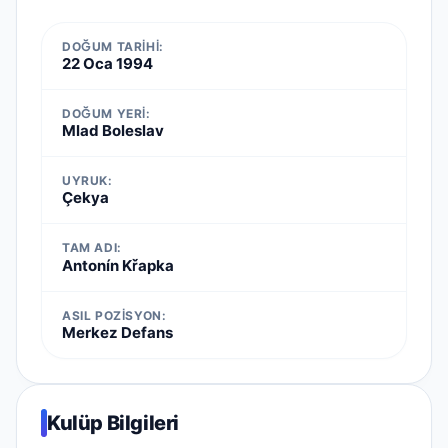
DOĞUM TARIHI:
22 Oca 1994
DOĞUM YERI:
Mlad Boleslav
UYRUK:
Çekya
TAM ADI:
Antonín Křapka
ASIL POZISYON:
Merkez Defans
Kulüp Bilgileri