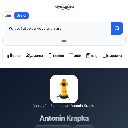
Üye ol
Giriş
Kulüp
Oyuncu
Telefon
Ürün
Blog
Uygulama
Anasayfa
/
Futbolcular
/
Antonin Krapka
Antonin Krapka