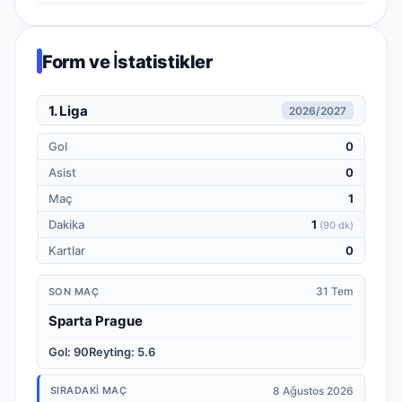
Form ve İstatistikler
1. Liga
2026/2027
Gol
0
Asist
0
Maç
1
Dakika
1
(
90 dk
)
Kartlar
0
31 Tem
SON MAÇ
Sparta Prague
Gol
:
90
Reyting
:
5.6
8 Ağustos 2026
SIRADAKI MAÇ