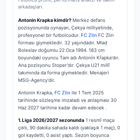
arkadaşları.
Antonin Krapka kimdir?
Merkez defans
pozisyonunda oynayan, Çekya milliyetinde,
profesyonel bir futbolcudur.
FC Zlin
FC Zlin
forması giymektedir. 32 yaşındadır. Mlad
Boleslav doğumlu 22 Oca 1994. 183 cm
boyundaki oyuncu Tam adı Antonín Křapka'dır.
Ana pozisyonu Stoper'dır. Çekya U21 millî
takımında da forma giymektedir. Menajeri
MSG-Agency'dir.
Antonin Krapka,
FC Zlin
ile 1 Tem 2025
tarihinde sözleşme imzaladı ve anlaşması 30
Haz 2027 tarihine kadar devam edecek .
1. Liga 2026/2027 sezonunda
1 resmî maça
çıktı, 90 dakika sahada kaldı (yaklaşık 1 maç), 0
gol kaydetti, 0 asist yaptı. Sezon boyunca