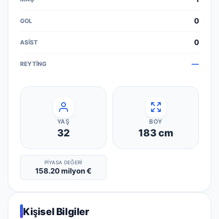
0
0
—
YAŞ
BOY
32
183
cm
PIYASA DEĞERI
158.20 milyon €
Kişisel Bilgiler