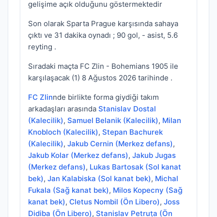
gelişime açık olduğunu göstermektedir
Son olarak Sparta Prague karşısında sahaya
çıktı ve 31 dakika oynadı ; 90 gol, - asist, 5.6
reyting .
Sıradaki maçta FC Zlin - Bohemians 1905 ile
karşılaşacak (1) 8 Ağustos 2026 tarihinde .
FC Zlin
nde birlikte forma giydiği takım
arkadaşları arasında
Stanislav Dostal
(Kalecilik)
,
Samuel Belanik (Kalecilik)
,
Milan
Knobloch (Kalecilik)
,
Stepan Bachurek
(Kalecilik)
,
Jakub Cernin (Merkez defans)
,
Jakub Kolar (Merkez defans)
,
Jakub Jugas
(Merkez defans)
,
Lukas Bartosak (Sol kanat
bek)
,
Jan Kalabiska (Sol kanat bek)
,
Michal
Fukala (Sağ kanat bek)
,
Milos Kopecny (Sağ
kanat bek)
,
Cletus Nombil (Ön Libero)
,
Joss
Didiba (Ön Libero)
,
Stanislav Petruța (Ön