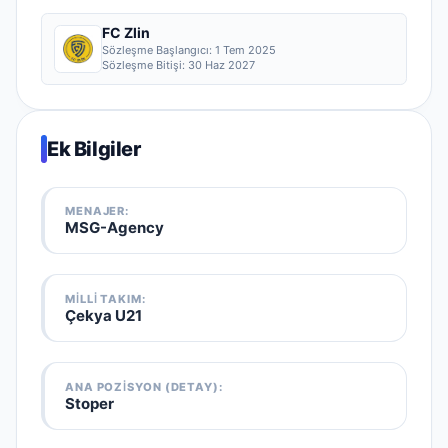
FC Zlin
Sözleşme Başlangıcı:
1 Tem 2025
Sözleşme Bitişi:
30 Haz 2027
Ek Bilgiler
MENAJER:
MSG-Agency
MILLI TAKIM
:
Çekya U21
ANA POZISYON (DETAY):
Stoper