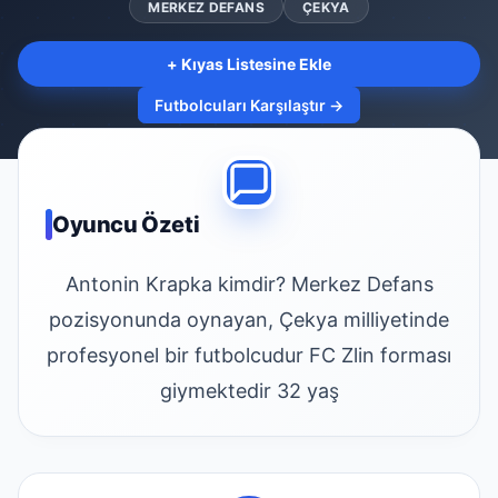
MERKEZ DEFANS
ÇEKYA
+ Kıyas Listesine Ekle
Futbolcuları Karşılaştır →
Oyuncu Özeti
Antonin Krapka kimdir? Merkez Defans
pozisyonunda oynayan, Çekya milliyetinde
profesyonel bir futbolcudur FC Zlin forması
giymektedir 32 yaş