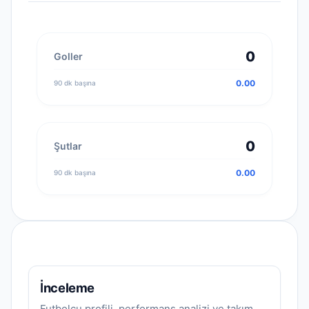
0
Goller
0.00
90 dk başına
0
Şutlar
0.00
90 dk başına
İnceleme
Futbolcu profili, performans analizi ve takım