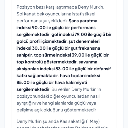
Pozisyon bazlı karşılaştırmada Derry Murkin,
Sol kanat bek oyuncularına istatistiksel
performansı şu şekildedir
Şans yaratma
indeksi 90.00 ile güçlü bir performans
sergilemektedir
.
gol indeksi 79.00 ile güçlü bir
golcü profili çizmektedir
.
şut denemeleri
indeksi 30.00 ile güçlü bir şut frekansına
sahiptir
.
top sürme indeksi 39.00 ile güçlü bir
top kontrolü göstermektedir
.
savunma
aksiyonları indeksi 83.00 ile güçlü bir defansif
katkı sağlamaktadır
.
hava topları indeksi
85.00 ile güçlü bir hava hakimiyeti
sergilemektedir
. Bu veriler, Derry Murkin'in
pozisyonundaki diğer oyunculardan nasıl
ayrıştığını ve hangi alanlarda güçlü veya
gelişime açık olduğunu göstermektedir
Derry Murkin şu anda Kas sakatlığı (1 May)
nedeniyle sahalardan uzaktır Beklenen dönüş