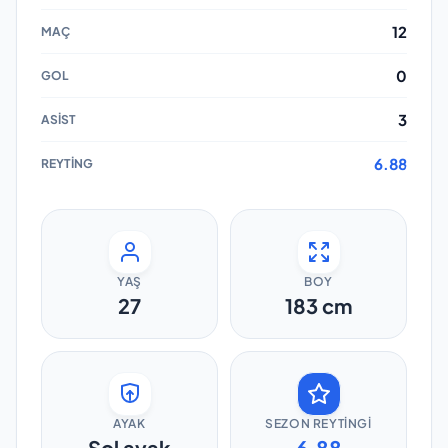
12
0
3
6.88
YAŞ
BOY
27
183
cm
AYAK
SEZON REYTINGI
Sol ayak
6.88