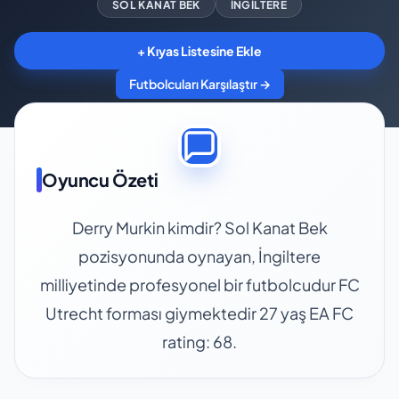
SOL KANAT BEK
İNGILTERE
+ Kıyas Listesine Ekle
Futbolcuları Karşılaştır →
Oyuncu Özeti
Derry Murkin kimdir? Sol Kanat Bek
pozisyonunda oynayan, İngiltere
milliyetinde profesyonel bir futbolcudur FC
Utrecht forması giymektedir 27 yaş EA FC
rating: 68.