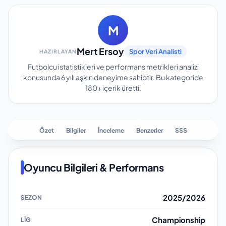
M
Mert Ersoy
Spor Veri Analisti
HAZIRLAYAN
Futbolcu istatistikleri ve performans metrikleri analizi
konusunda 6 yılı aşkın deneyime sahiptir.
Bu kategoride
180+
içerik üretti.
Özet
Bilgiler
İnceleme
Benzerler
SSS
Oyuncu Bilgileri & Performans
2025/2026
Championship