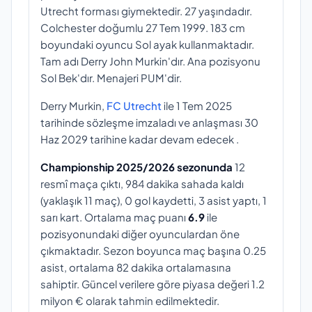
Utrecht forması giymektedir. 27 yaşındadır.
Colchester doğumlu 27 Tem 1999. 183 cm
boyundaki oyuncu Sol ayak kullanmaktadır.
Tam adı Derry John Murkin'dır. Ana pozisyonu
Sol Bek'dır. Menajeri PUM'dir.
Derry Murkin,
FC Utrecht
ile 1 Tem 2025
tarihinde sözleşme imzaladı ve anlaşması 30
Haz 2029 tarihine kadar devam edecek .
Championship 2025/2026 sezonunda
12
resmî maça çıktı, 984 dakika sahada kaldı
(yaklaşık 11 maç), 0 gol kaydetti, 3 asist yaptı, 1
sarı kart. Ortalama maç puanı
6.9
ile
pozisyonundaki diğer oyunculardan öne
çıkmaktadır. Sezon boyunca maç başına 0.25
asist, ortalama 82 dakika ortalamasına
sahiptir. Güncel verilere göre piyasa değeri 1.2
milyon € olarak tahmin edilmektedir.