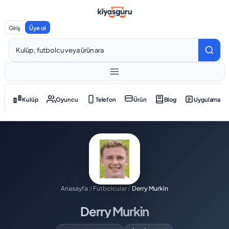
Giriş
Üye ol
Kulüp
Oyuncu
Telefon
Ürün
Blog
Uygulama
Anasayfa
/
Futbolcular
/
Derry Murkin
Derry Murkin