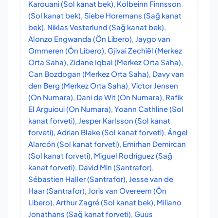
Karouani (Sol kanat bek)
,
Kolbeinn Finnsson
(Sol kanat bek)
,
Siebe Horemans (Sağ kanat
bek)
,
Niklas Vesterlund (Sağ kanat bek)
,
Alonzo Engwanda (Ön Libero)
,
Jaygo van
Ommeren (Ön Libero)
,
Gjivai Zechiël (Merkez
Orta Saha)
,
Zidane Iqbal (Merkez Orta Saha)
,
Can Bozdogan (Merkez Orta Saha)
,
Davy van
den Berg (Merkez Orta Saha)
,
Victor Jensen
(On Numara)
,
Dani de Wit (On Numara)
,
Rafik
El Arguioui (On Numara)
,
Yoann Cathline (Sol
kanat forveti)
,
Jesper Karlsson (Sol kanat
forveti)
,
Adrian Blake (Sol kanat forveti)
,
Ángel
Alarcón (Sol kanat forveti)
,
Emirhan Demircan
(Sol kanat forveti)
,
Miguel Rodríguez (Sağ
kanat forveti)
,
David Min (Santrafor)
,
Sébastien Haller (Santrafor)
,
Jesse van de
Haar (Santrafor)
,
Joris van Overeem (Ön
Libero)
,
Arthur Zagré (Sol kanat bek)
,
Miliano
Jonathans (Sağ kanat forveti)
,
Guus