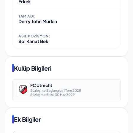
Erkek
TAM ADI:
Derry John Murkin
ASIL POZISYON:
Sol Kanat Bek
Kulüp Bilgileri
FC Utrecht
Sözleşme Başlangıcı:
1 Tem 2025
Sözleşme Bitişi:
30 Haz 2029
Ek Bilgiler