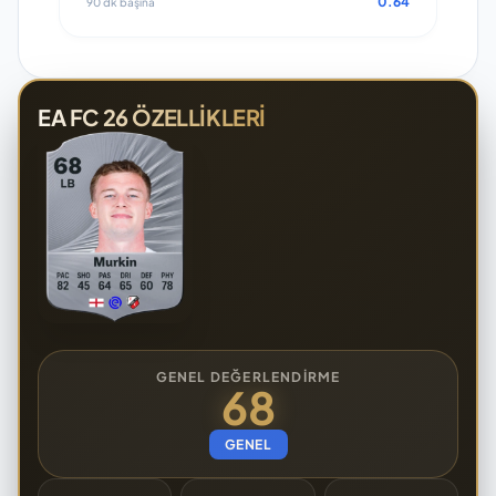
0.64
90 dk başına
EA FC 26 ÖZELLIKLERI
GENEL DEĞERLENDIRME
68
GENEL