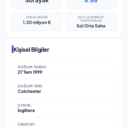
PIYASA DEĞERI
EA FC ALTERNATIF
POZISYONLAR
1.20 milyon €
Sol Orta Saha
Kişisel Bilgiler
DOĞUM TARIHI:
27 Tem 1999
DOĞUM YERI:
Colchester
UYRUK:
İngiltere
CINSIYET: