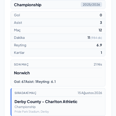
Championship
2025/2026
Gol
0
Asist
3
Maç
12
Dakika
11
(
984 dk
)
Reyting
6.9
Kartlar
1
21 Nis
SON MAÇ
Norwich
Gol
:
67
Asist
:
1
Reyting
:
6.1
15 Ağustos 2026
SIRADAKI MAÇ
Derby County - Charlton Athletic
Championship
Pride Park Stadium
, Derby