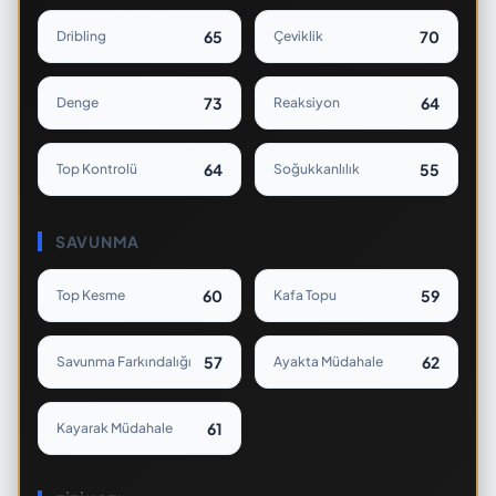
65
70
Dribling
Çeviklik
73
64
Denge
Reaksiyon
64
55
Top Kontrolü
Soğukkanlılık
SAVUNMA
60
59
Top Kesme
Kafa Topu
57
62
Savunma Farkındalığı
Ayakta Müdahale
61
Kayarak Müdahale