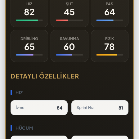
HIZ
ŞUT
PAS
82
45
64
DRIBLING
SAVUNMA
FIZIK
65
60
78
DETAYLI ÖZELLIKLER
HIZ
84
81
İvme
Sprint Hızı
HÜCUM