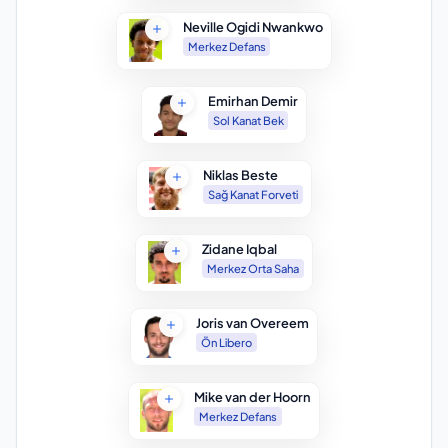
Neville Ogidi Nwankwo
Merkez Defans
Emirhan Demir
Sol Kanat Bek
Niklas Beste
Sağ Kanat Forveti
Zidane Iqbal
Merkez Orta Saha
Joris van Overeem
Ön Libero
Mike van der Hoorn
Merkez Defans