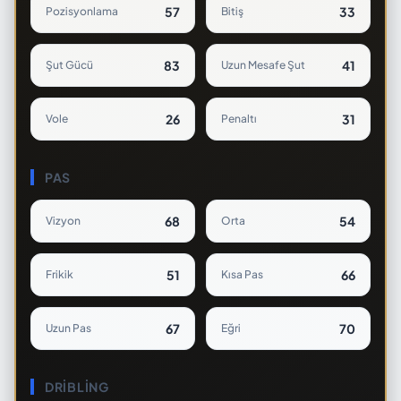
57
33
Pozisyonlama
Bitiş
83
41
Şut Gücü
Uzun Mesafe Şut
26
31
Vole
Penaltı
PAS
68
54
Vizyon
Orta
51
66
Frikik
Kısa Pas
67
70
Uzun Pas
Eğri
DRIBLING