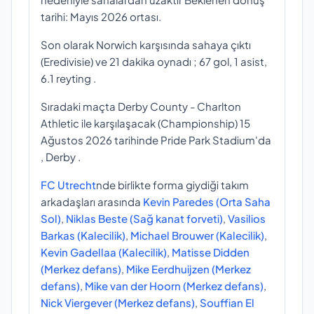
tarihi: Mayıs 2026 ortası.
Son olarak Norwich karşısında sahaya çıktı
(Eredivisie) ve 21 dakika oynadı ; 67 gol, 1 asist,
6.1 reyting .
Sıradaki maçta Derby County - Charlton
Athletic ile karşılaşacak (Championship) 15
Ağustos 2026 tarihinde Pride Park Stadium'da
, Derby .
FC Utrecht
nde birlikte forma giydiği takım
arkadaşları arasında
Kevin Paredes (Orta Saha
Sol)
,
Niklas Beste (Sağ kanat forveti)
,
Vasilios
Barkas (Kalecilik)
,
Michael Brouwer (Kalecilik)
,
Kevin Gadellaa (Kalecilik)
,
Matisse Didden
(Merkez defans)
,
Mike Eerdhuijzen (Merkez
defans)
,
Mike van der Hoorn (Merkez defans)
,
Nick Viergever (Merkez defans)
,
Souffian El