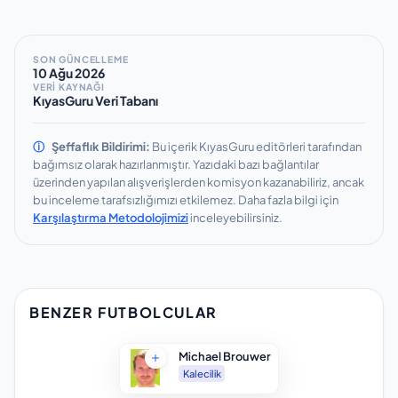
SON GÜNCELLEME
10 Ağu 2026
VERİ KAYNAĞI
KıyasGuru Veri Tabanı
ⓘ
Şeffaflık Bildirimi:
Bu içerik KıyasGuru editörleri tarafından
bağımsız olarak hazırlanmıştır.
Yazıdaki bazı bağlantılar
üzerinden yapılan alışverişlerden komisyon kazanabiliriz, ancak
bu inceleme tarafsızlığımızı etkilemez.
Daha fazla bilgi için
Karşılaştırma Metodolojimizi
inceleyebilirsiniz.
BENZER FUTBOLCULAR
Michael Brouwer
Kalecilik