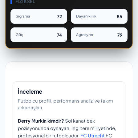
FIZIKSEL
72
85
Sıçrama
Dayanıklılık
74
79
Güç
Agresyon
İnceleme
Futbolcu profili, performans analizi ve takım
arkadaşları.
Derry Murkin kimdir?
Sol kanat bek
pozisyonunda oynayan, İngiltere milliyetinde,
profesyonel bir futbolcudur.
FC Utrecht
FC