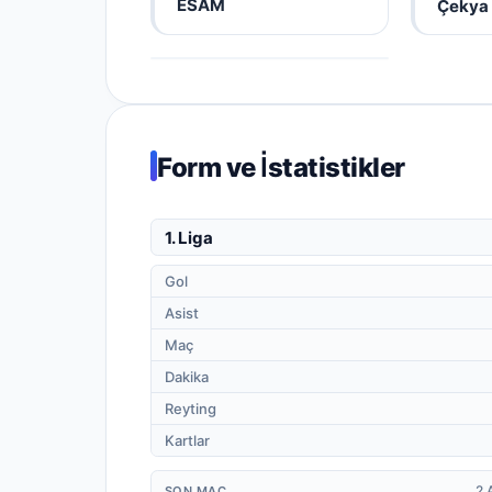
ESAM
Çekya
Form ve İstatistikler
1. Liga
Gol
Asist
Maç
Dakika
Reyting
Kartlar
2 
SON MAÇ