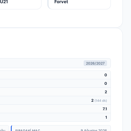
 U21
Forvet
2026/2027
0
0
2
2
(
144 dk
)
7.1
1
Ağu
9 Ağustos 2026
SIRADAKI MAÇ