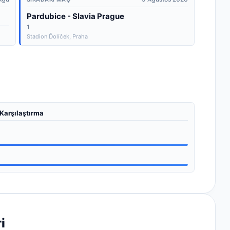
Pardubice - Slavia Prague
1
Stadion Ďolíček
, Praha
 Karşılaştırma
i