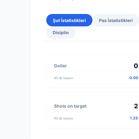
Şut İstatistikleri
Pas İstatistikleri
Disiplin
0
Goller
0.00
90 dk başına
2
Shots on target
1.25
90 dk başına