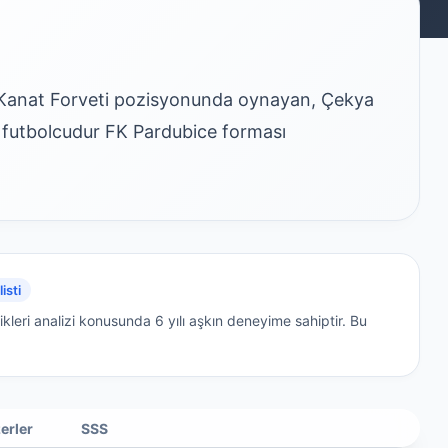
l Kanat Forveti pozisyonunda oynayan, Çekya
r futbolcudur FK Pardubice forması
isti
ikleri analizi konusunda 6 yılı aşkın deneyime sahiptir.
Bu
erler
SSS