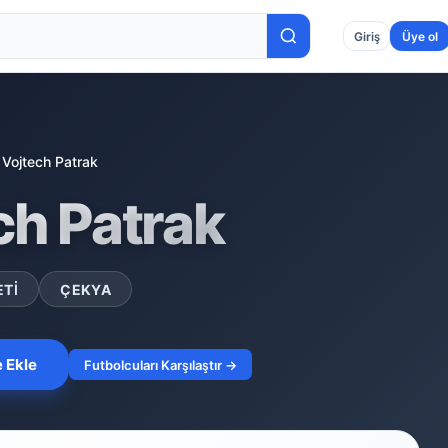
Giriş
Üye ol
Vojtech Patrak
ch Patrak
ÇEKYA
ETI
e Ekle
Futbolcuları Karşılaştır →