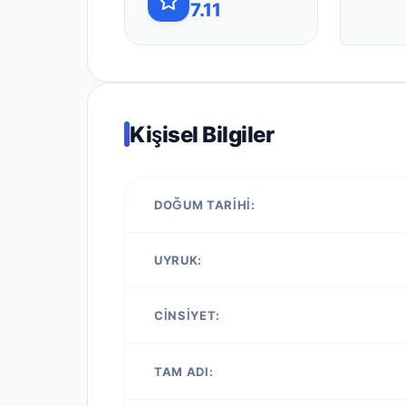
7.11
Kişisel Bilgiler
DOĞUM TARIHI:
UYRUK:
CINSIYET:
TAM ADI: