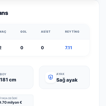
ans
MAÇ
GOL
ASIST
REYTING
2
0
0
7.11
AYAK
BOY
181
cm
Sağ ayak
PIYASA DEĞERI
.70 milyon €