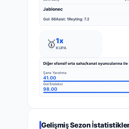
Jablonec
Gol
:
66
Asist
:
1
Reyting
:
7.2
1
x
🥇
KUPA
Diğer ofansif orta saha/kanat oyuncularına ile
Şans Yaratma
41.00
Gol Endeksi
98.00
Gelişmiş Sezon İstatistikler