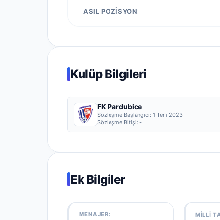
ASIL POZISYON:
Kulüp Bilgileri
FK Pardubice
Sözleşme Başlangıcı:
1 Tem 2023
Sözleşme Bitişi:
-
Ek Bilgiler
MENAJER:
MILLI T