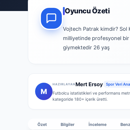
Oyuncu Özeti
Vojtech Patrak kimdir? So
milliyetinde profesyonel bi
giymektedir 26 yaş
Mert Ersoy
Spor Veri Anal
HAZIRLAYAN
M
Futbolcu istatistikleri ve performans metr
kategoride
180+
içerik üretti.
Özet
Bilgiler
İnceleme
Benz