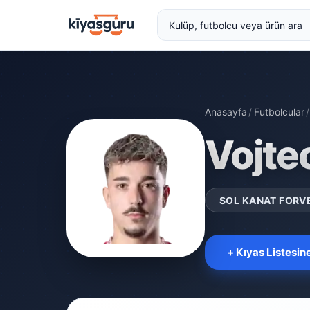
Anasayfa
/
Futbolcular
/
Vojte
SOL KANAT FORV
+ Kıyas Listesin