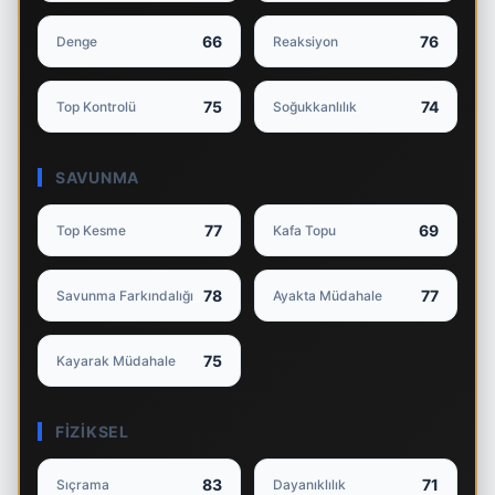
66
76
Denge
Reaksiyon
75
74
Top Kontrolü
Soğukkanlılık
SAVUNMA
77
69
Top Kesme
Kafa Topu
78
77
Savunma Farkındalığı
Ayakta Müdahale
75
Kayarak Müdahale
FIZIKSEL
83
71
Sıçrama
Dayanıklılık