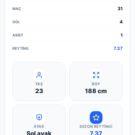
31
4
1
7.37
YAŞ
BOY
23
188
cm
AYAK
SEZON REYTINGI
Sol ayak
7.37