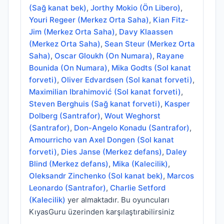
(Sağ kanat bek)
,
Jorthy Mokio (Ön Libero)
,
Youri Regeer (Merkez Orta Saha)
,
Kian Fitz-
Jim (Merkez Orta Saha)
,
Davy Klaassen
(Merkez Orta Saha)
,
Sean Steur (Merkez Orta
Saha)
,
Oscar Gloukh (On Numara)
,
Rayane
Bounida (On Numara)
,
Mika Godts (Sol kanat
forveti)
,
Oliver Edvardsen (Sol kanat forveti)
,
Maximilian Ibrahimović (Sol kanat forveti)
,
Steven Berghuis (Sağ kanat forveti)
,
Kasper
Dolberg (Santrafor)
,
Wout Weghorst
(Santrafor)
,
Don-Angelo Konadu (Santrafor)
,
Amourricho van Axel Dongen (Sol kanat
forveti)
,
Dies Janse (Merkez defans)
,
Daley
Blind (Merkez defans)
,
Mika (Kalecilik)
,
Oleksandr Zinchenko (Sol kanat bek)
,
Marcos
Leonardo (Santrafor)
,
Charlie Setford
(Kalecilik)
yer almaktadır. Bu oyuncuları
KıyasGuru üzerinden karşılaştırabilirsiniz