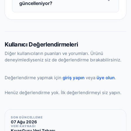
güncelleniyor?
yana gösterilir. Böylece performans ve
yer alan ve performans özellikleri açısından
özellik karşılaştırması yapabilirsiniz.
yakın profildeki oyuncular listelenir. Bu
Oyuncu veritabanı sezon boyunca düzenli
öneriler pozisyon, yaş grubu ve istatistiksel
aralıklarla güncellenmektedir. Transfer
benzerlik baz alınarak oluşturulmaktadır.
haberleri, kulüp değişiklikleri ve maç
istatistikleri takip edilerek veriler revize
Kullanıcı Değerlendirmeleri
edilir. Önemli transfer veya performans
değişikliklerinde güncellemeler
Diğer kullanıcıların puanları ve yorumları. Ürünü
deneyimlediyseniz siz de değerlendirme bırakabilirsiniz.
hızlandırılmaktadır.
Değerlendirme yapmak için
giriş yapın
veya
üye olun
.
Henüz değerlendirme yok. İlk değerlendirmeyi siz yapın.
SON GÜNCELLEME
07 Ağu 2026
VERİ KAYNAĞI
KıyasGuru Veri Tabanı