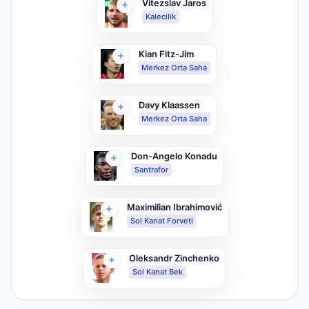
Vitezslav Jaros
Kalecilik
Kian Fitz-Jim
Merkez Orta Saha
Davy Klaassen
Merkez Orta Saha
Don-Angelo Konadu
Santrafor
Maximilian Ibrahimović
Sol Kanat Forveti
Oleksandr Zinchenko
Sol Kanat Bek