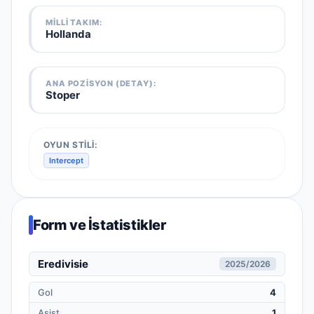
MILLI TAKIM
:
Hollanda
ANA POZISYON (DETAY):
Stoper
OYUN STILI:
Intercept
Form ve İstatistikler
Eredivisie
2025/2026
Gol
4
Asist
1