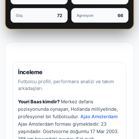
72
66
Güç
Agresyon
İnceleme
Futbolcu profili, performans analizi ve takım
arkadaşları.
Youri Baas kimdir?
Merkez defans
pozisyonunda oynayan, Hollanda milliyetinde,
profesyonel bir futbolcudur.
Ajax Amsterdam
Ajax Amsterdam forması giymektedir. 23
yaşındadır. Oostvoorne doğumlu 17 Mar 2003.
188 cm boyundaki oyuncu Sol ayak