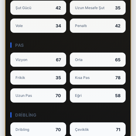
42
35
Şut Gücü
Uzun Mesafe Şut
34
42
Vole
Penaltı
PAS
67
65
Vizyon
Orta
35
78
Frikik
Kısa Pas
70
58
Uzun Pas
Eğri
DRIBLING
70
71
Dribling
Çeviklik