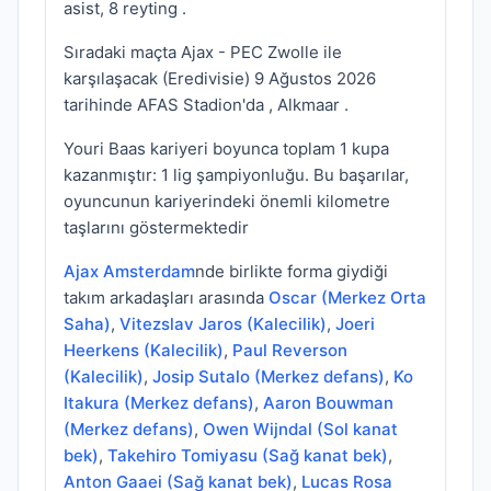
asist, 8 reyting .
Sıradaki maçta Ajax - PEC Zwolle ile
karşılaşacak (Eredivisie) 9 Ağustos 2026
tarihinde AFAS Stadion'da , Alkmaar .
Youri Baas kariyeri boyunca toplam 1 kupa
kazanmıştır: 1 lig şampiyonluğu. Bu başarılar,
oyuncunun kariyerindeki önemli kilometre
taşlarını göstermektedir
Ajax Amsterdam
nde birlikte forma giydiği
takım arkadaşları arasında
Oscar (Merkez Orta
Saha)
,
Vitezslav Jaros (Kalecilik)
,
Joeri
Heerkens (Kalecilik)
,
Paul Reverson
(Kalecilik)
,
Josip Sutalo (Merkez defans)
,
Ko
Itakura (Merkez defans)
,
Aaron Bouwman
(Merkez defans)
,
Owen Wijndal (Sol kanat
bek)
,
Takehiro Tomiyasu (Sağ kanat bek)
,
Anton Gaaei (Sağ kanat bek)
,
Lucas Rosa