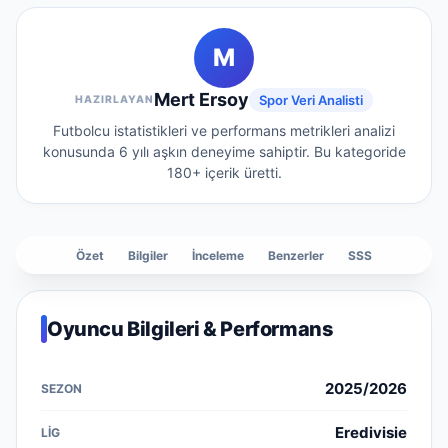
M
Mert Ersoy
Spor Veri Analisti
HAZIRLAYAN
Futbolcu istatistikleri ve performans metrikleri analizi
konusunda 6 yılı aşkın deneyime sahiptir.
Bu kategoride
180+
içerik üretti.
Özet
Bilgiler
İnceleme
Benzerler
SSS
Oyuncu Bilgileri & Performans
2025/2026
Eredivisie