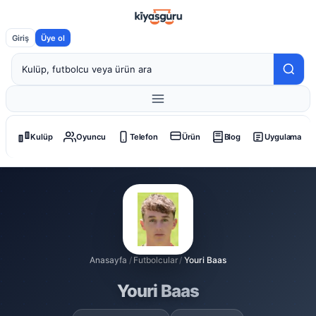
Giriş
Üye ol
Kulüp
Oyuncu
Telefon
Ürün
Blog
Uygulama
Anasayfa
/
Futbolcular
/
Youri Baas
Youri Baas