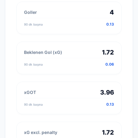
4
Goller
0.13
90 dk başına
1.72
Beklenen Gol (xG)
0.06
90 dk başına
3.96
xGOT
0.13
90 dk başına
1.72
xG excl. penalty