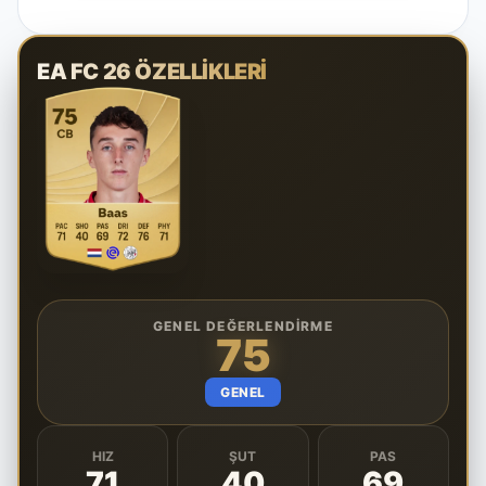
EA FC 26 ÖZELLIKLERI
GENEL DEĞERLENDIRME
75
GENEL
HIZ
ŞUT
PAS
71
40
69