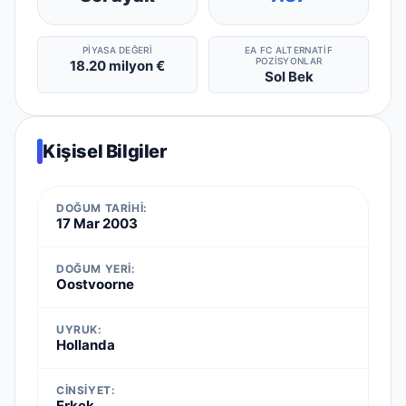
PIYASA DEĞERI
EA FC ALTERNATIF
POZISYONLAR
18.20 milyon €
Sol Bek
Kişisel Bilgiler
DOĞUM TARIHI:
17 Mar 2003
DOĞUM YERI:
Oostvoorne
UYRUK:
Hollanda
CINSIYET:
Erkek