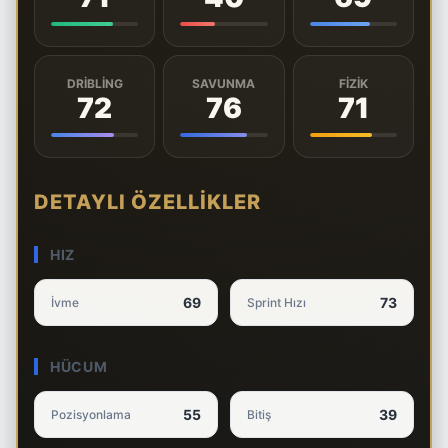
DRIBLING
SAVUNMA
FIZIK
72
76
71
DETAYLI ÖZELLIKLER
HIZ
69
73
İvme
Sprint Hızı
HÜCUM
55
39
Pozisyonlama
Bitiş