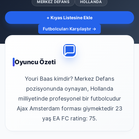
MERKEZ DEFANS
HOLLANDA
+ Kıyas Listesine Ekle
Futbolcuları Karşılaştır →
Oyuncu Özeti
Youri Baas kimdir? Merkez Defans
pozisyonunda oynayan, Hollanda
milliyetinde profesyonel bir futbolcudur
Ajax Amsterdam forması giymektedir 23
yaş EA FC rating: 75.