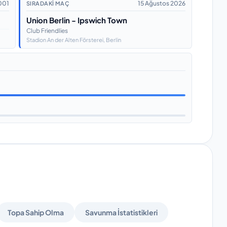
001
15 Ağustos 2026
SIRADAKI MAÇ
Union Berlin - Ipswich Town
Club Friendlies
Stadion An der Alten Försterei
, Berlin
Topa Sahip Olma
Savunma İstatistikleri