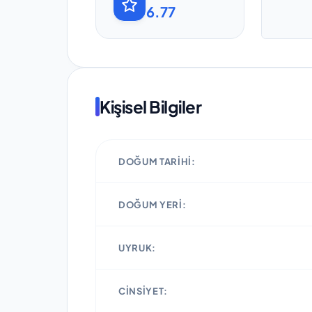
6.77
Kişisel Bilgiler
DOĞUM TARIHI:
DOĞUM YERI:
UYRUK:
CINSIYET: