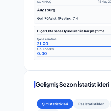
16 May 2
SON MAÇ
Augsburg
Gol
:
90
Asist
:
1
Reyting
:
7.4
Diğer Orta Saha Oyuncuları ile Karşılaştırma
Şans Yaratma
21.00
Gol Endeksi
0.00
Gelişmiş Sezon İstatistikleri
Şut İstatistikleri
Pas İstatistikleri