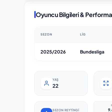
Oyuncu Bilgileri & Perform
SEZON
LIG
2025/2026
Bundesliga
YAŞ
22
9.
SEZON REYTINGI