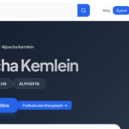
Giriş
Üye ol
/
Aljoscha Kemlein
cha Kemlein
AHA
ALMANYA
 Ekle
Futbolcuları Karşılaştır →