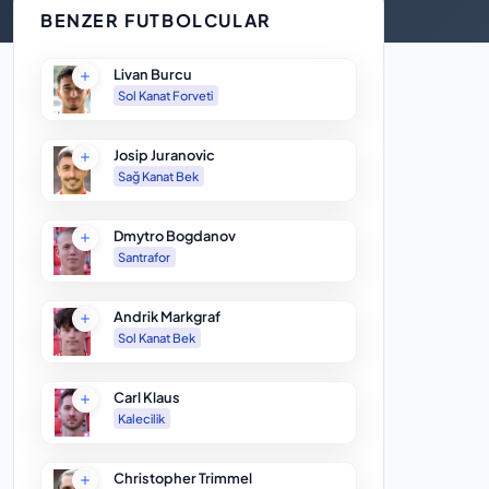
BENZER FUTBOLCULAR
Livan Burcu
Sol Kanat Forveti
Josip Juranovic
Sağ Kanat Bek
Dmytro Bogdanov
Santrafor
Andrik Markgraf
Sol Kanat Bek
Carl Klaus
Kalecilik
Christopher Trimmel