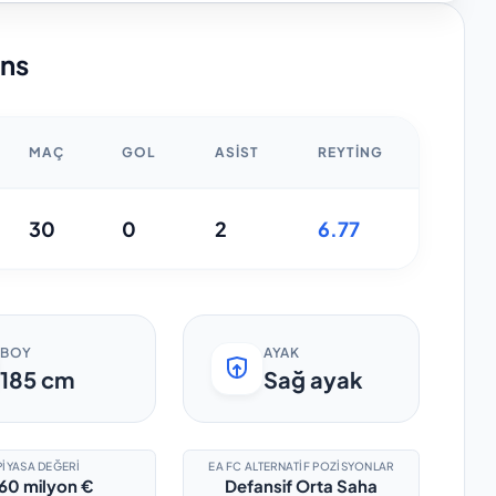
ans
MAÇ
GOL
ASIST
REYTING
30
0
2
6.77
BOY
AYAK
185
cm
Sağ ayak
PIYASA DEĞERI
EA FC ALTERNATIF POZISYONLAR
60 milyon €
Defansif Orta Saha