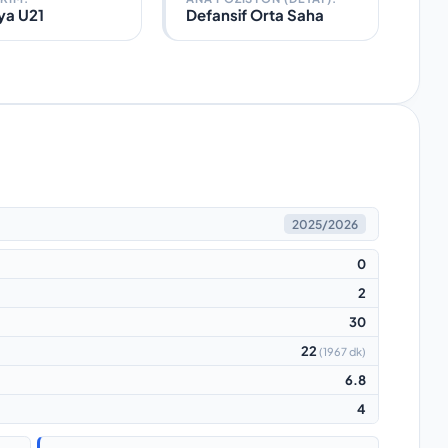
ya U21
Defansif Orta Saha
2025/2026
0
2
30
22
(
1967 dk
)
6.8
4