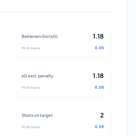
1.18
Beklenen Gol (xG)
0.05
90 dk başına
1.18
xG excl. penalty
0.05
90 dk başına
2
Shots on target
0.09
90 dk başına