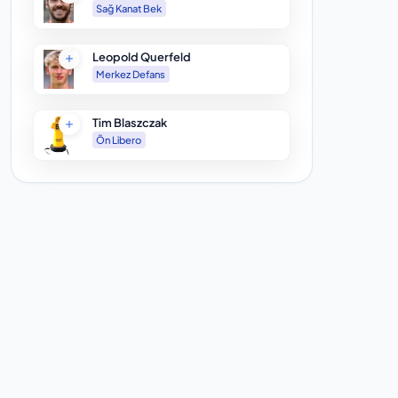
Sağ Kanat Bek
Leopold Querfeld
Merkez Defans
Tim Blaszczak
Ön Libero