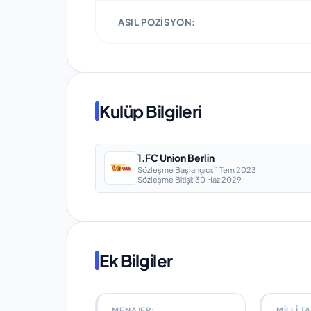
ASIL POZISYON:
Kulüp Bilgileri
1.FC Union Berlin
Sözleşme Başlangıcı:
1 Tem 2023
Sözleşme Bitişi:
30 Haz 2029
Ek Bilgiler
MENAJER:
MILLI T