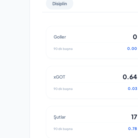
Disiplin
0
Goller
0.00
90 dk başına
0.64
xGOT
0.03
90 dk başına
17
Şutlar
0.78
90 dk başına