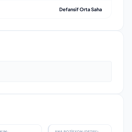
Defansif Orta Saha
AKIM
:
ANA POZISYON (DETAY):