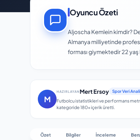
Oyuncu Özeti
Aljoscha Kemlein kimdir? D
Almanya milliyetinde profes
forması giymektedir 22 yaş 
Mert Ersoy
Spor Veri Anali
HAZIRLAYAN
M
Futbolcu istatistikleri ve performans metri
kategoride
180+
içerik üretti.
Özet
Bilgiler
İnceleme
Ben