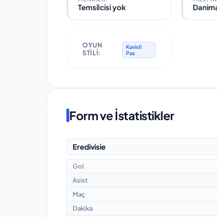
Temsilcisi yok
Danim
OYUN
Kavisli
STILI:
Pas
Form ve İstatistikler
Eredivisie
Gol
Asist
Maç
Dakika