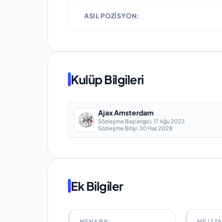
ASIL POZISYON:
Kulüp Bilgileri
Ajax Amsterdam
Sözleşme Başlangıcı:
17 Ağu 2023
Sözleşme Bitişi:
30 Haz 2028
Ek Bilgiler
MENAJER:
MILLI T