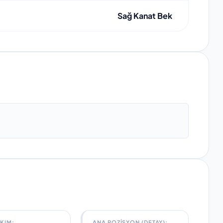
Sağ Kanat Bek
AKIM
:
ANA POZISYON (DETAY):