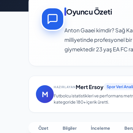
Oyuncu Özeti
Anton Gaaei kimdir? Sağ K
milliyetinde profesyonel bi
giymektedir 23 yaş EA FC ra
Mert Ersoy
Spor Veri Anali
HAZIRLAYAN
M
Futbolcu istatistikleri ve performans metri
kategoride
180+
içerik üretti.
Özet
Bilgiler
İnceleme
Ben