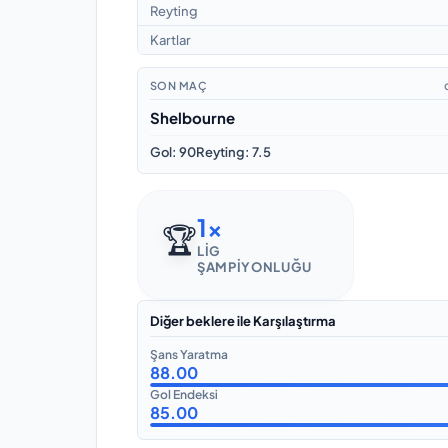
Reyting
Kartlar
SON MAÇ
Shelbourne
Gol
:
90
Reyting
:
7.5
1
x
🏆
LIG
ŞAMPIYONLUĞU
Diğer beklere ile Karşılaştırma
Şans Yaratma
88.00
Gol Endeksi
85.00