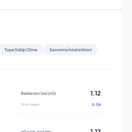
Topa Sahip Olma
Savunma İstatistikleri
1.12
Beklenen Gol (xG)
0.06
90 dk başına
1.12
xG excl. penalty