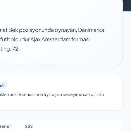
anat Bek pozisyonunda oynayan, Danimarka
r futbolcudur Ajax Amsterdam forması
ting: 72.
sti
kleri analizi konusunda 6 yılı aşkın deneyime sahiptir.
Bu
zerler
SSS