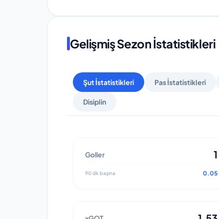
Gelişmiş Sezon İstatistikleri
Şut İstatistikleri
Pas İstatistikleri
Disiplin
1
Goller
0.05
90 dk başına
1.53
xGOT