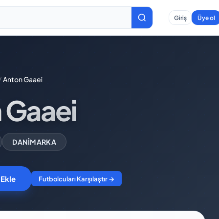
Giriş
Üye ol
/
Anton Gaaei
 Gaaei
DANIMARKA
 Ekle
Futbolcuları Karşılaştır →