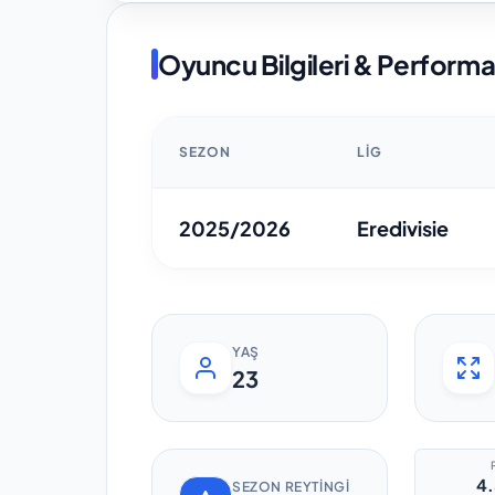
Oyuncu Bilgileri & Perform
SEZON
LIG
2025/2026
Eredivisie
YAŞ
23
4.
SEZON REYTINGI