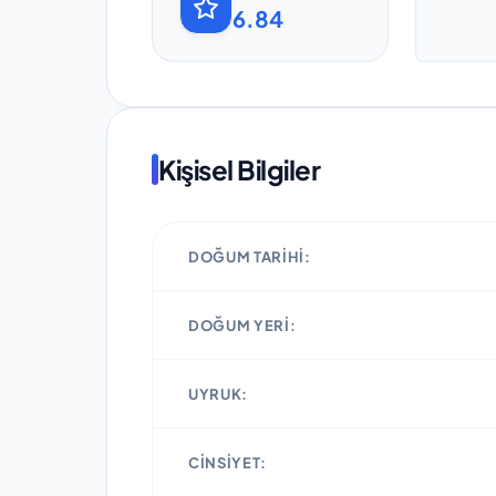
6.84
Kişisel Bilgiler
DOĞUM TARIHI:
DOĞUM YERI:
UYRUK:
CINSIYET: