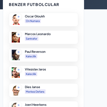
BENZER FUTBOLCULAR
Oscar Gloukh
On Numara
Marcos Leonardo
Santrafor
Paul Reverson
Kalecilik
Vitezslav Jaros
Kalecilik
Dies Janse
Merkez Defans
Joeri Heerkens