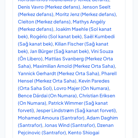
Denis Vavro (Merkez defans)
,
Jenson Seelt
(Merkez defans)
,
Moritz Jenz (Merkez defans)
,
Cleiton (Merkez defans)
,
Mathys Angély
(Merkez defans)
,
Joakim Maehle (Sol kanat
bek)
,
Rogério (Sol kanat bek)
,
Saël Kumbedi
(Sağ kanat bek)
,
Kilian Fischer (Sağ kanat
bek)
,
Jan Bürger (Sağ kanat bek)
,
Vini Souza
(Ön Libero)
,
Mattias Svanberg (Merkez Orta
Saha)
,
Maximilian Arnold (Merkez Orta Saha)
,
Yannick Gerhardt (Merkez Orta Saha)
,
Pharell
Hensel (Merkez Orta Saha)
,
Kevin Paredes
(Orta Saha Sol)
,
Lovro Majer (On Numara)
,
Bence Dárdai (On Numara)
,
Christian Eriksen
(On Numara)
,
Patrick Wimmer (Sağ kanat
forveti)
,
Jesper Lindstrøm (Sağ kanat forveti)
,
Mohamed Amoura (Santrafor)
,
Adam Daghim
(Santrafor)
,
Jonas Wind (Santrafor)
,
Dzenan
Pejcinovic (Santrafor)
,
Kento Shiogai