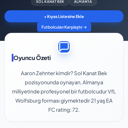
SOL KANAT BEK
ALMANYA
+ Kıyas Listesine Ekle
Futbolcuları Karşılaştır →
Oyuncu Özeti
Aaron Zehnter kimdir? Sol Kanat Bek
pozisyonunda oynayan, Almanya
milliyetinde profesyonel bir futbolcudur VfL
Wolfsburg forması giymektedir 21 yaş EA
FC rating: 72.