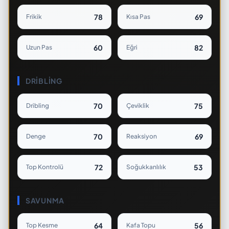
78
69
Frikik
Kısa Pas
60
82
Uzun Pas
Eğri
DRIBLING
70
75
Dribling
Çeviklik
70
69
Denge
Reaksiyon
72
53
Top Kontrolü
Soğukkanlılık
SAVUNMA
64
56
Top Kesme
Kafa Topu