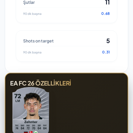
11
Şutlar
0.68
90 dk başına
5
Shots on target
0.31
90 dk başına
EA FC 26 ÖZELLIKLERI