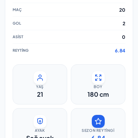
20
2
0
6.84
YAŞ
BOY
21
180
cm
AYAK
SEZON REYTINGI
Sağ ayak
6.84