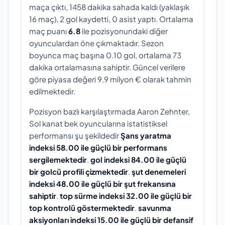
maça çıktı, 1458 dakika sahada kaldı (yaklaşık
16 maç), 2 gol kaydetti, 0 asist yaptı. Ortalama
maç puanı
6.8
ile pozisyonundaki diğer
oyunculardan öne çıkmaktadır. Sezon
boyunca maç başına 0.10 gol, ortalama 73
dakika ortalamasına sahiptir. Güncel verilere
göre piyasa değeri 9.9 milyon € olarak tahmin
edilmektedir.
Pozisyon bazlı karşılaştırmada Aaron Zehnter,
Sol kanat bek oyuncularına istatistiksel
performansı şu şekildedir
Şans yaratma
indeksi 58.00 ile güçlü bir performans
sergilemektedir
.
gol indeksi 84.00 ile güçlü
bir golcü profili çizmektedir
.
şut denemeleri
indeksi 48.00 ile güçlü bir şut frekansına
sahiptir
.
top sürme indeksi 32.00 ile güçlü bir
top kontrolü göstermektedir
.
savunma
aksiyonları indeksi 15.00 ile güçlü bir defansif