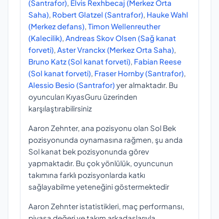
(Santrafor)
,
Elvis Rexhbecaj (Merkez Orta
Saha)
,
Robert Glatzel (Santrafor)
,
Hauke Wahl
(Merkez defans)
,
Timon Wellenreuther
(Kalecilik)
,
Andreas Skov Olsen (Sağ kanat
forveti)
,
Aster Vranckx (Merkez Orta Saha)
,
Bruno Katz (Sol kanat forveti)
,
Fabian Reese
(Sol kanat forveti)
,
Fraser Hornby (Santrafor)
,
Alessio Besio (Santrafor)
yer almaktadır. Bu
oyuncuları KıyasGuru üzerinden
karşılaştırabilirsiniz
Aaron Zehnter, ana pozisyonu olan Sol Bek
pozisyonunda oynamasına rağmen, şu anda
Sol kanat bek pozisyonunda görev
yapmaktadır. Bu çok yönlülük, oyuncunun
takımına farklı pozisyonlarda katkı
sağlayabilme yeteneğini göstermektedir
Aaron Zehnter istatistikleri, maç performansı,
piyasa değeri ve takım arkadaşlarıyla