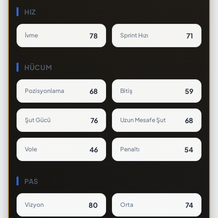
HIZ
78
71
İvme
Sprint Hızı
HÜCUM
68
59
Pozisyonlama
Bitiş
76
68
Şut Gücü
Uzun Mesafe Şut
46
54
Vole
Penaltı
PAS
80
74
Vizyon
Orta