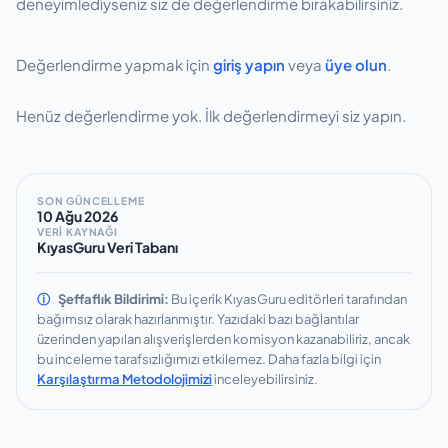
deneyimlediyseniz siz de değerlendirme bırakabilirsiniz.
hızlandırılmaktadır.
Değerlendirme yapmak için
giriş yapın
veya
üye olun
.
Henüz değerlendirme yok. İlk değerlendirmeyi siz yapın.
SON GÜNCELLEME
10 Ağu 2026
VERİ KAYNAĞI
KıyasGuru Veri Tabanı
ⓘ
Şeffaflık Bildirimi:
Bu içerik KıyasGuru editörleri tarafından
bağımsız olarak hazırlanmıştır.
Yazıdaki bazı bağlantılar
üzerinden yapılan alışverişlerden komisyon kazanabiliriz, ancak
bu inceleme tarafsızlığımızı etkilemez.
Daha fazla bilgi için
Karşılaştırma Metodolojimizi
inceleyebilirsiniz.