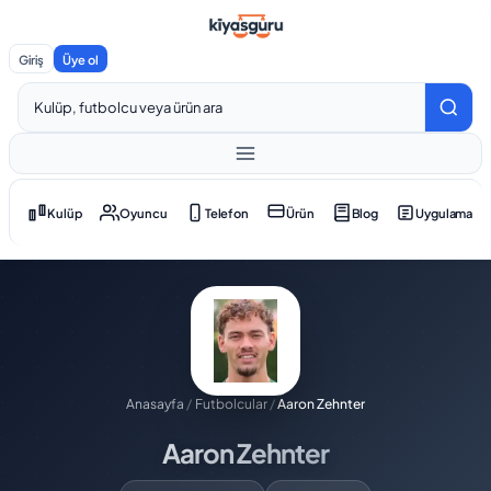
Giriş
Üye ol
Kulüp
Oyuncu
Telefon
Ürün
Blog
Uygulama
Anasayfa
/
Futbolcular
/
Aaron Zehnter
Aaron Zehnter