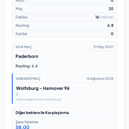
Asist
0
Maç
20
Dakika
16
(
1458 dk
)
Reyting
6.8
Kartlar
0
21 May 2001
SON MAÇ
Paderborn
Reyting
:
6.6
16 Ağustos 2026
SIRADAKI MAÇ
Wolfsburg - Hannover 96
2
Volkswagen Arena
, Wolfsburg
Diğer beklere ile Karşılaştırma
Şans Yaratma
58.00