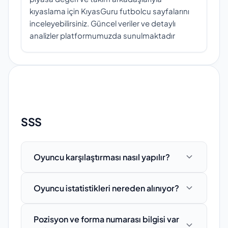
kıyaslama için KıyasGuru futbolcu sayfalarını
inceleyebilirsiniz. Güncel veriler ve detaylı
analizler platformumuzda sunulmaktadır
SSS
Oyuncu karşılaştırması nasıl yapılır?
Oyuncu detay sayfasında "Kıyasa ekle"
Oyuncu istatistikleri nereden alınıyor?
butonuna tıklayarak karşılaştırmak
istediğiniz oyuncuları listeye ekleyebilirsiniz.
Oyuncu bilgileri ve istatistikler, resmi lig
Karşılaştırma sayfasında pozisyon, kulüp,
Pozisyon ve forma numarası bilgisi var
verileri, federasyon kaynakları ve güvenilir