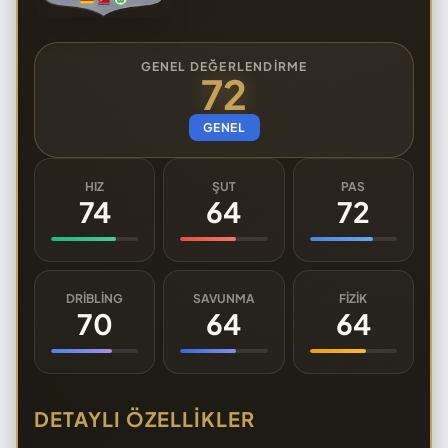
GENEL DEĞERLENDIRME
72
GENEL
HIZ
ŞUT
PAS
74
64
72
DRIBLING
SAVUNMA
FIZIK
70
64
64
DETAYLI ÖZELLIKLER