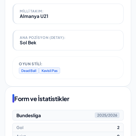
MILLI TAKIM
:
Almanya U21
ANA POZISYON (DETAY):
Sol Bek
OYUN STILI:
Dead Ball
Kavisli Pas
Form ve İstatistikler
Bundesliga
2025/2026
Gol
2