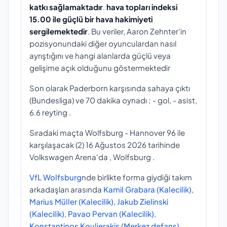
katkı sağlamaktadır
.
hava topları indeksi
15.00 ile güçlü bir hava hakimiyeti
sergilemektedir
. Bu veriler, Aaron Zehnter'in
pozisyonundaki diğer oyunculardan nasıl
ayrıştığını ve hangi alanlarda güçlü veya
gelişime açık olduğunu göstermektedir
Son olarak Paderborn karşısında sahaya çıktı
(Bundesliga) ve 70 dakika oynadı ; - gol, - asist,
6.6 reyting .
Sıradaki maçta Wolfsburg - Hannover 96 ile
karşılaşacak (2) 16 Ağustos 2026 tarihinde
Volkswagen Arena'da , Wolfsburg .
VfL Wolfsburg
nde birlikte forma giydiği takım
arkadaşları arasında
Kamil Grabara (Kalecilik)
,
Marius Müller (Kalecilik)
,
Jakub Zielinski
(Kalecilik)
,
Pavao Pervan (Kalecilik)
,
Konstantinos Koulierakis (Merkez defans)
,