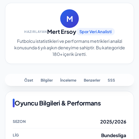
M
Mert Ersoy
Spor Veri Analisti
HAZIRLAYAN
Futbolcu istatistikleri ve performans metrikleri analizi
konusunda 6 yılı aşkın deneyime sahiptir.
Bu kategoride
180+
içerik üretti.
Özet
Bilgiler
İnceleme
Benzerler
SSS
Oyuncu Bilgileri & Performans
2025/2026
Bundesliga