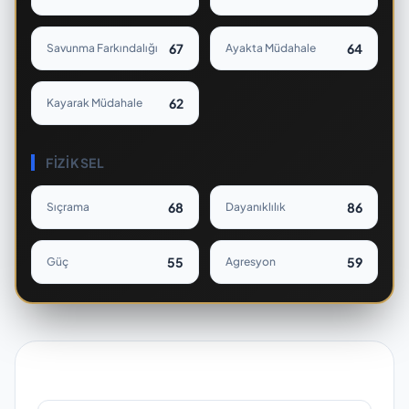
67
64
Savunma Farkındalığı
Ayakta Müdahale
62
Kayarak Müdahale
FIZIKSEL
68
86
Sıçrama
Dayanıklılık
55
59
Güç
Agresyon