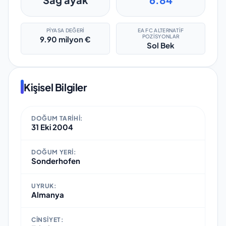
PIYASA DEĞERI
EA FC ALTERNATIF
POZISYONLAR
9.90 milyon €
Sol Bek
Kişisel Bilgiler
DOĞUM TARIHI:
31 Eki 2004
DOĞUM YERI:
Sonderhofen
UYRUK:
Almanya
CINSIYET: