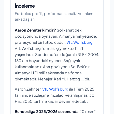
İnceleme
Futbolcu profili, performans analizi ve takım
arkadaşları.
Aaron Zehnter kimdir?
Sol kanat bek
pozisyonunda oynayan, Almanya milliyetinde,
profesyonel bir futbolcudur.
VfL Wolfsburg
VfL Wolfsburg forması giymektedir. 21
yaşındadır. Sonderhofen doğumlu 31 Eki 2004.
180 cm boyundaki oyuncu Sağ ayak
kullanmaktadır. Ana pozisyonu Sol Bek'dır.
Almanya U21 millî takımında da forma
giymektedir. Menajeri Karl M. Herzog ...'dir.
Aaron Zehnter,
VfL Wolfsburg
ile 1 Tem 2025
tarihinde sözleşme imzaladı ve anlaşması 30
Haz 2030 tarihine kadar devam edecek .
Bundesliga 2025/2026 sezonunda
20 resmî