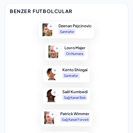
BENZER FUTBOLCULAR
Dzenan Pejcinovic
Santrafor
Lovro Majer
On Numara
Kento Shiogai
Santrafor
Saël Kumbedi
Sağ Kanat Bek
Patrick Wimmer
Sağ Kanat Forveti