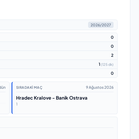
2026/2027
0
0
2
1
(
125 dk
)
0
dün
9 Ağustos 2026
SIRADAKI MAÇ
Hradec Kralove - Banik Ostrava
1