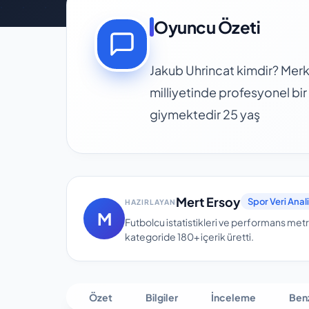
Oyuncu Özeti
Jakub Uhrincat kimdir? Mer
milliyetinde profesyonel bi
giymektedir 25 yaş
Mert Ersoy
Spor Veri Anali
HAZIRLAYAN
M
Futbolcu istatistikleri ve performans metri
kategoride
180+
içerik üretti.
Özet
Bilgiler
İnceleme
Ben