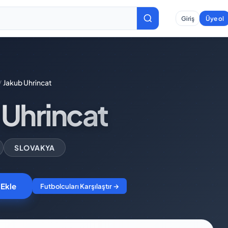
Giriş
Üye ol
/
Jakub Uhrincat
 Uhrincat
SLOVAKYA
 Ekle
Futbolcuları Karşılaştır →