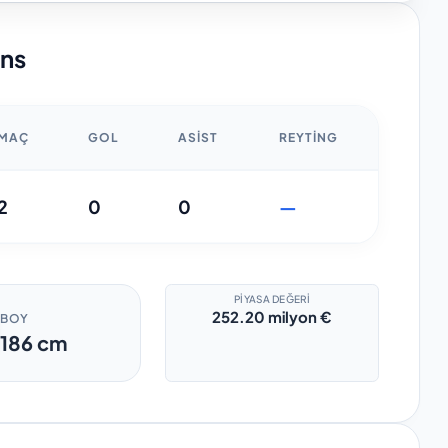
ans
MAÇ
GOL
ASIST
REYTING
2
0
0
—
PIYASA DEĞERI
252.20 milyon €
BOY
186
cm