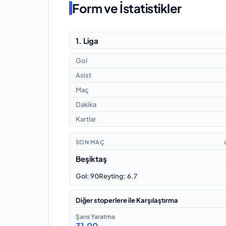
Form ve İstatistikler
1. Liga
Gol
Asist
Maç
Dakika
Kartlar
SON MAÇ
Beşiktaş
Gol
:
90
Reyting
:
6.7
Diğer stoperlere ile Karşılaştırma
Şans Yaratma
31.00