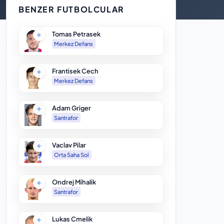
BENZER FUTBOLCULAR
Tomas Petrasek
Merkez Defans
Frantisek Cech
Merkez Defans
Adam Griger
Santrafor
Vaclav Pilar
Orta Saha Sol
Ondrej Mihalik
Santrafor
Lukas Cmelik