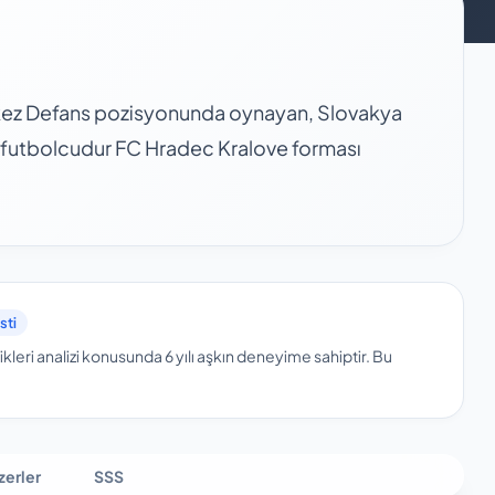
kez Defans pozisyonunda oynayan, Slovakya
r futbolcudur FC Hradec Kralove forması
sti
kleri analizi konusunda 6 yılı aşkın deneyime sahiptir.
Bu
zerler
SSS