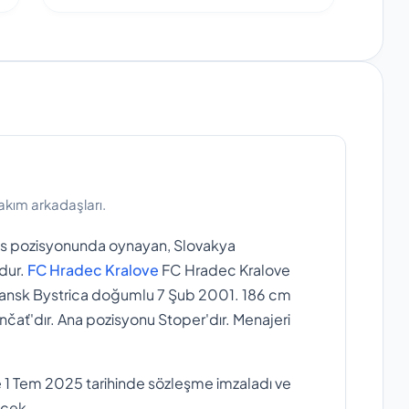
takım arkadaşları.
s pozisyonunda oynayan, Slovakya
udur.
FC Hradec Kralove
FC Hradec Kralove
 Bansk Bystrica doğumlu 7 Şub 2001. 186 cm
čať'dır. Ana pozisyonu Stoper'dır. Menajeri
e 1 Tem 2025 tarihinde sözleşme imzaladı ve
cek .