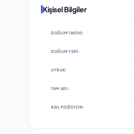
Kişisel Bilgiler
DOĞUM TARIHI:
DOĞUM YERI:
UYRUK:
TAM ADI:
ASIL POZISYON: