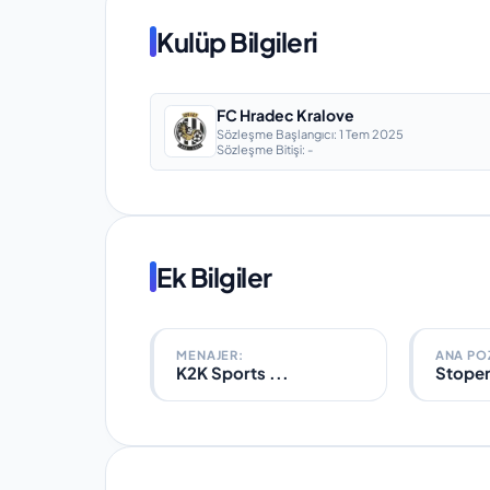
Kulüp Bilgileri
FC Hradec Kralove
Sözleşme Başlangıcı:
1 Tem 2025
Sözleşme Bitişi:
-
Ek Bilgiler
MENAJER:
ANA POZ
K2K Sports ...
Stope