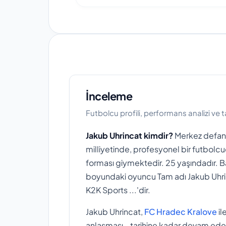
İnceleme
Futbolcu profili, performans analizi ve 
Jakub Uhrincat kimdir?
Merkez defan
milliyetinde, profesyonel bir futbolc
forması giymektedir. 25 yaşındadır.
boyundaki oyuncu Tam adı Jakub Uhrin
K2K Sports ...'dir.
Jakub Uhrincat,
FC Hradec Kralove
il
anlaşması - tarihine kadar devam ede