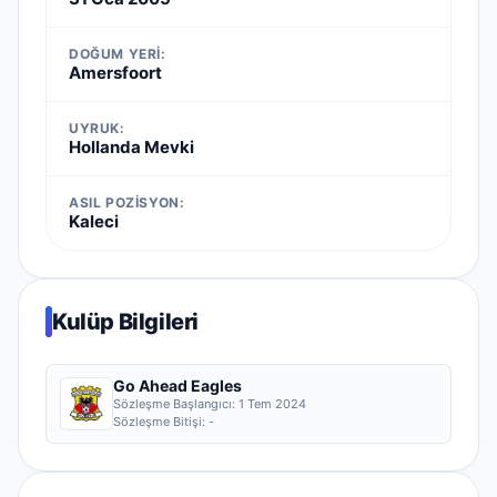
DOĞUM YERI:
Amersfoort
UYRUK:
Hollanda Mevki
ASIL POZISYON:
Kaleci
Kulüp Bilgileri
Go Ahead Eagles
Sözleşme Başlangıcı:
1 Tem 2024
Sözleşme Bitişi:
-