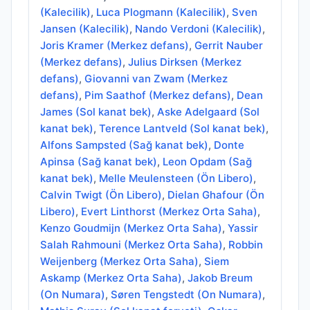
(Kalecilik)
,
Luca Plogmann (Kalecilik)
,
Sven
Jansen (Kalecilik)
,
Nando Verdoni (Kalecilik)
,
Joris Kramer (Merkez defans)
,
Gerrit Nauber
(Merkez defans)
,
Julius Dirksen (Merkez
defans)
,
Giovanni van Zwam (Merkez
defans)
,
Pim Saathof (Merkez defans)
,
Dean
James (Sol kanat bek)
,
Aske Adelgaard (Sol
kanat bek)
,
Terence Lantveld (Sol kanat bek)
,
Alfons Sampsted (Sağ kanat bek)
,
Donte
Apinsa (Sağ kanat bek)
,
Leon Opdam (Sağ
kanat bek)
,
Melle Meulensteen (Ön Libero)
,
Calvin Twigt (Ön Libero)
,
Dielan Ghafour (Ön
Libero)
,
Evert Linthorst (Merkez Orta Saha)
,
Kenzo Goudmijn (Merkez Orta Saha)
,
Yassir
Salah Rahmouni (Merkez Orta Saha)
,
Robbin
Weijenberg (Merkez Orta Saha)
,
Siem
Askamp (Merkez Orta Saha)
,
Jakob Breum
(On Numara)
,
Søren Tengstedt (On Numara)
,