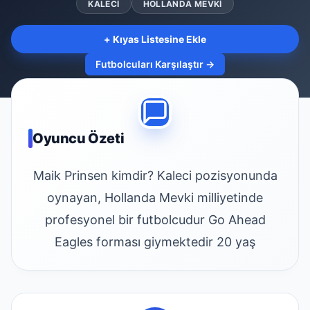
KALECI
HOLLANDA MEVKI
+ Kıyas Listesine Ekle
Futbolcuları Karşılaştır →
Oyuncu Özeti
Maik Prinsen kimdir? Kaleci pozisyonunda
oynayan, Hollanda Mevki milliyetinde
profesyonel bir futbolcudur Go Ahead
Eagles forması giymektedir 20 yaş