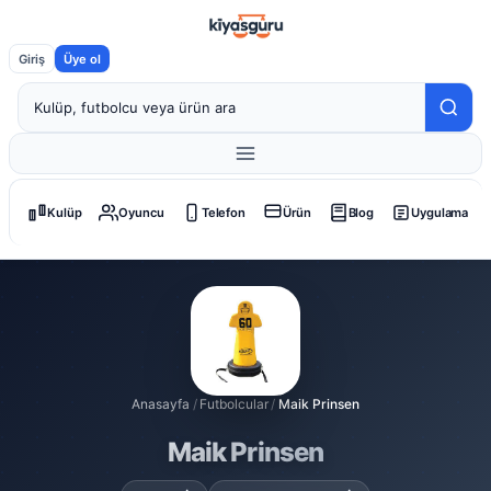
Giriş
Üye ol
Kulüp
Oyuncu
Telefon
Ürün
Blog
Uygulama
Anasayfa
/
Futbolcular
/
Maik Prinsen
Maik Prinsen