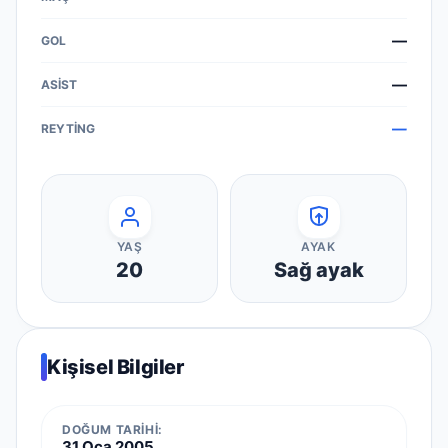
—
—
—
YAŞ
AYAK
20
Sağ ayak
Kişisel Bilgiler
DOĞUM TARIHI:
31 Oca 2005