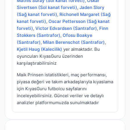
Mathis Suray (Sol kanat forveti)
,
Oskar
Sivertsen (Sol kanat forveti)
,
Jaden Slory
(Sağ kanat forveti)
,
Richonell Margaret (Sağ
kanat forveti)
,
Oscar Pettersson (Sağ kanat
forveti)
,
Victor Edvardsen (Santrafor)
,
Finn
Stokkers (Santrafor)
,
Ofosu Boakye
(Santrafor)
,
Milan Berenschot (Santrafor)
,
Kjetil Haug (Kalecilik)
yer almaktadır. Bu
oyuncuları KıyasGuru üzerinden
karşılaştırabilirsiniz
Maik Prinsen istatistikleri, maç performansı,
piyasa değeri ve takım arkadaşlarıyla kıyaslama
için KıyasGuru futbolcu sayfalarını
inceleyebilirsiniz. Güncel veriler ve detaylı
analizler platformumuzda sunulmaktadır