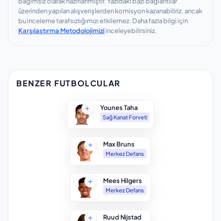
bağımsız olarak hazırlanmıştır.
Yazıdaki bazı bağlantılar
üzerinden yapılan alışverişlerden komisyon kazanabiliriz, ancak
bu inceleme tarafsızlığımızı etkilemez.
Daha fazla bilgi için
Karşılaştırma Metodolojimizi
inceleyebilirsiniz.
BENZER FUTBOLCULAR
Younes Taha
Sağ Kanat Forveti
Max Bruns
Merkez Defans
Mees Hilgers
Merkez Defans
Ruud Nijstad