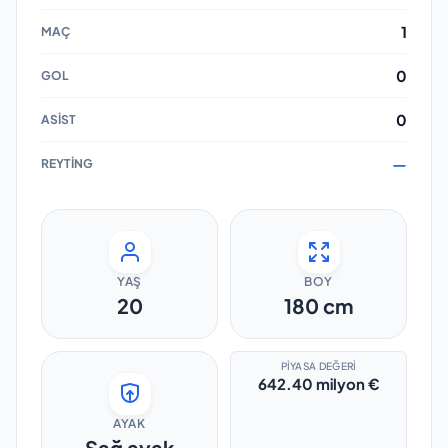
1
0
0
—
YAŞ
BOY
20
180
cm
PIYASA DEĞERI
642.40 milyon €
AYAK
Sağ ayak