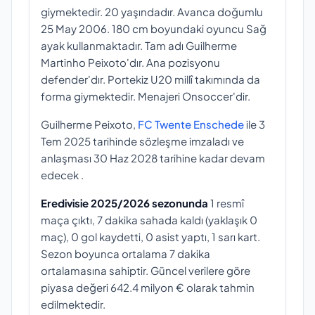
giymektedir. 20 yaşındadır. Avanca doğumlu
25 May 2006. 180 cm boyundaki oyuncu Sağ
ayak kullanmaktadır. Tam adı Guilherme
Martinho Peixoto'dır. Ana pozisyonu
defender'dır. Portekiz U20 millî takımında da
forma giymektedir. Menajeri Onsoccer'dir.
Guilherme Peixoto,
FC Twente Enschede
ile 3
Tem 2025 tarihinde sözleşme imzaladı ve
anlaşması 30 Haz 2028 tarihine kadar devam
edecek .
Eredivisie 2025/2026 sezonunda
1 resmî
maça çıktı, 7 dakika sahada kaldı (yaklaşık 0
maç), 0 gol kaydetti, 0 asist yaptı, 1 sarı kart.
Sezon boyunca ortalama 7 dakika
ortalamasına sahiptir. Güncel verilere göre
piyasa değeri 642.4 milyon € olarak tahmin
edilmektedir.