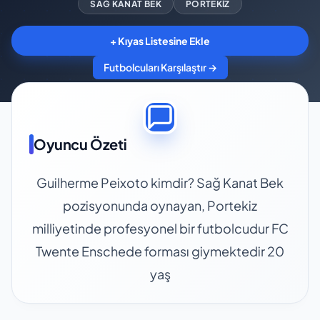
SAĞ KANAT BEK
PORTEKIZ
+ Kıyas Listesine Ekle
Futbolcuları Karşılaştır →
Oyuncu Özeti
Guilherme Peixoto kimdir? Sağ Kanat Bek
pozisyonunda oynayan, Portekiz
milliyetinde profesyonel bir futbolcudur FC
Twente Enschede forması giymektedir 20
yaş