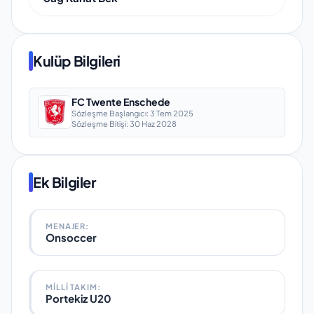
Kulüp Bilgileri
FC Twente Enschede
Sözleşme Başlangıcı:
3 Tem 2025
Sözleşme Bitişi:
30 Haz 2028
Ek Bilgiler
MENAJER:
Onsoccer
MILLI TAKIM
:
Portekiz U20