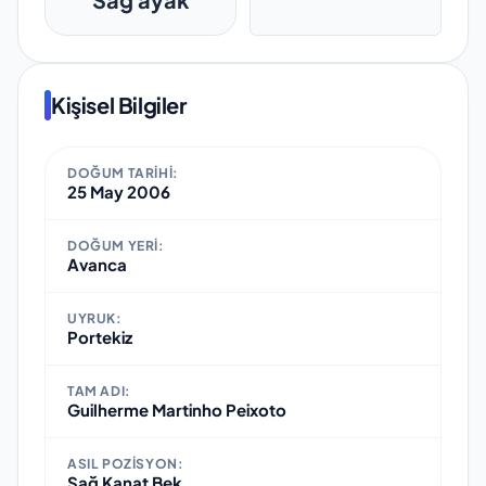
Kişisel Bilgiler
DOĞUM TARIHI:
25 May 2006
DOĞUM YERI:
Avanca
UYRUK:
Portekiz
TAM ADI:
Guilherme Martinho Peixoto
ASIL POZISYON:
Sağ Kanat Bek