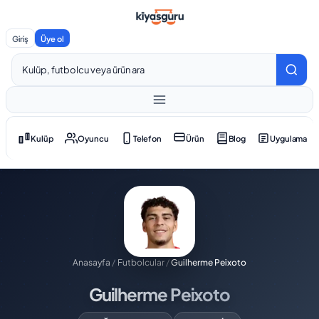
Giriş
Üye ol
Kulüp
Oyuncu
Telefon
Ürün
Blog
Uygulama
Anasayfa
/
Futbolcular
/
Guilherme Peixoto
Guilherme Peixoto