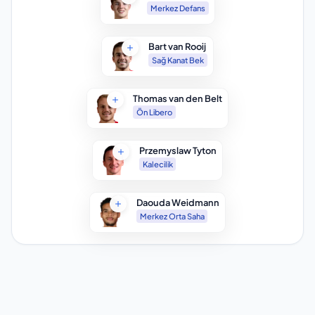
Merkez Defans
Bart van Rooij
Sağ Kanat Bek
Thomas van den Belt
Ön Libero
Przemyslaw Tyton
Kalecilik
Daouda Weidmann
Merkez Orta Saha