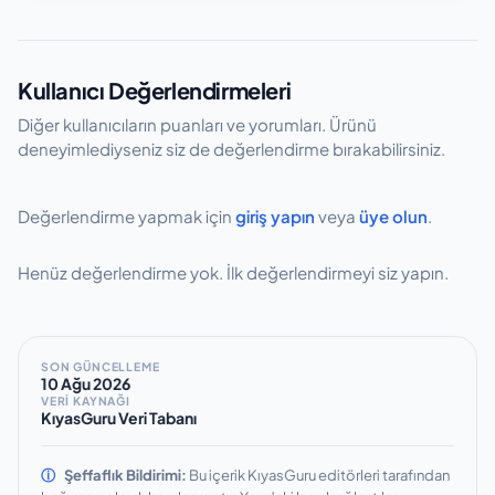
öneriler pozisyon, yaş grubu ve istatistiksel
aralıklarla güncellenmektedir. Transfer
benzerlik baz alınarak oluşturulmaktadır.
haberleri, kulüp değişiklikleri ve maç
istatistikleri takip edilerek veriler revize edilir.
Kullanıcı Değerlendirmeleri
Önemli transfer veya performans
değişikliklerinde güncellemeler
Diğer kullanıcıların puanları ve yorumları. Ürünü
deneyimlediyseniz siz de değerlendirme bırakabilirsiniz.
hızlandırılmaktadır.
Değerlendirme yapmak için
giriş yapın
veya
üye olun
.
Henüz değerlendirme yok. İlk değerlendirmeyi siz yapın.
SON GÜNCELLEME
10 Ağu 2026
VERİ KAYNAĞI
KıyasGuru Veri Tabanı
ⓘ
Şeffaflık Bildirimi:
Bu içerik KıyasGuru editörleri tarafından