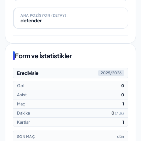
ANA POZISYON (DETAY):
defender
Form ve İstatistikler
Eredivisie
2025/2026
Gol
0
Asist
0
Maç
1
Dakika
0
(
7 dk
)
Kartlar
1
dün
SON MAÇ