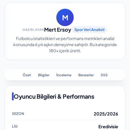
M
Mert Ersoy
Spor Veri Analisti
HAZIRLAYAN
Futbolcu istatistikleri ve performans metrikleri analizi
konusunda 6 yılı aşkın deneyime sahiptir.
Bu kategoride
180+
içerik üretti.
Özet
Bilgiler
İnceleme
Benzerler
SSS
Oyuncu Bilgileri & Performans
2025/2026
Eredivisie