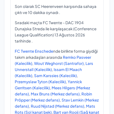
Son olarak SC Heerenveen karşısında sahaya
çıktı ve 10 dakika oynadı .
Sıradaki maçta FC Twente - DAC 1904
Dunajska Streda ile karşılaşacak (Conference
League Qualification) 13 Ağustos 2026
tarihinde .
FC Twente Enschede
nde birlikte forma giydiği
takım arkadaşları arasında
Remko Pasveer
(Kalecilik)
,
Wout Weghorst (Santrafor)
,
Lars
Unnerstall (Kalecilik)
,
Issam El Maach
(Kalecilik)
,
Sam Karssies (Kalecilik)
,
Przemyslaw Tyton (Kalecilik)
,
Yannick
Gerritsen (Kalecilik)
,
Mees Hilgers (Merkez
defans)
,
Max Bruns (Merkez defans)
,
Robin
Pröpper (Merkez defans)
,
Stav Lemkin (Merkez
defans)
,
Ruud Nijstad (Merkez defans)
,
Mats
Rots (Sol kanat bek)
,
Bart van Rooij (Sağ kanat