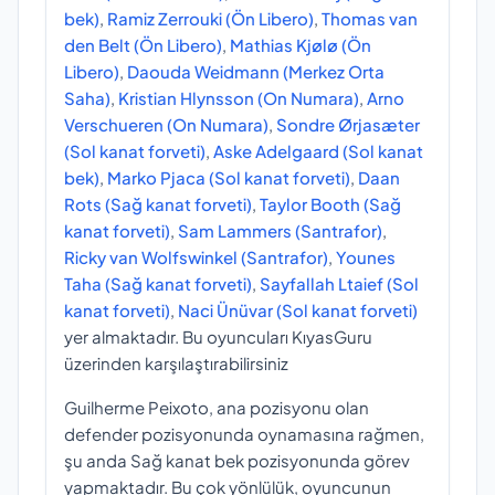
bek)
,
Ramiz Zerrouki (Ön Libero)
,
Thomas van
den Belt (Ön Libero)
,
Mathias Kjølø (Ön
Libero)
,
Daouda Weidmann (Merkez Orta
Saha)
,
Kristian Hlynsson (On Numara)
,
Arno
Verschueren (On Numara)
,
Sondre Ørjasæter
(Sol kanat forveti)
,
Aske Adelgaard (Sol kanat
bek)
,
Marko Pjaca (Sol kanat forveti)
,
Daan
Rots (Sağ kanat forveti)
,
Taylor Booth (Sağ
kanat forveti)
,
Sam Lammers (Santrafor)
,
Ricky van Wolfswinkel (Santrafor)
,
Younes
Taha (Sağ kanat forveti)
,
Sayfallah Ltaief (Sol
kanat forveti)
,
Naci Ünüvar (Sol kanat forveti)
yer almaktadır. Bu oyuncuları KıyasGuru
üzerinden karşılaştırabilirsiniz
Guilherme Peixoto, ana pozisyonu olan
defender pozisyonunda oynamasına rağmen,
şu anda Sağ kanat bek pozisyonunda görev
yapmaktadır. Bu çok yönlülük, oyuncunun