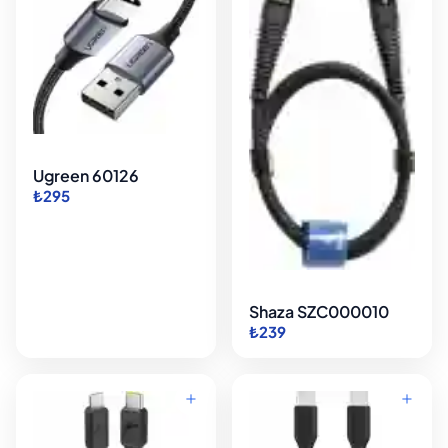
Ugreen 60126
₺295
Shaza SZC000010
₺239