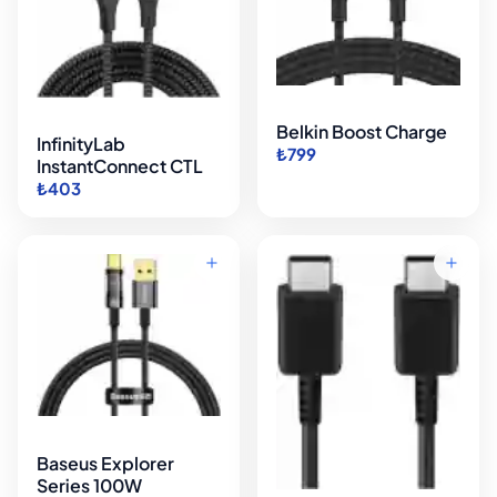
Belkin Boost Charge
InfinityLab
₺799
InstantConnect CTL
₺403
Baseus Explorer
Series 100W