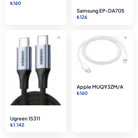
₺160
Samsung EP-DA705
₺126
Apple MUQ93ZM/A
₺160
Ugreen 15311
₺1.142