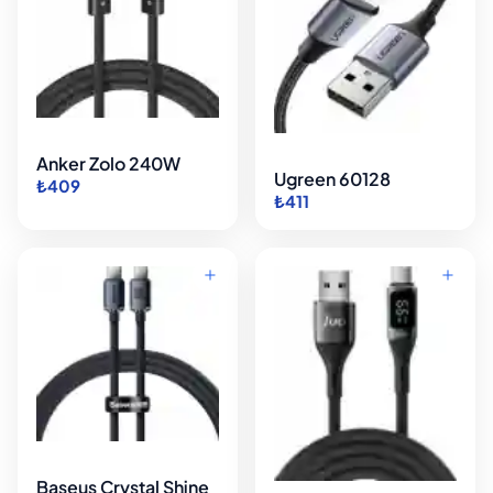
Anker Zolo 240W
Ugreen 60128
₺409
₺411
Baseus Crystal Shine