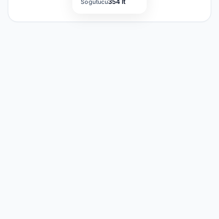
354 lt
Soğutucu