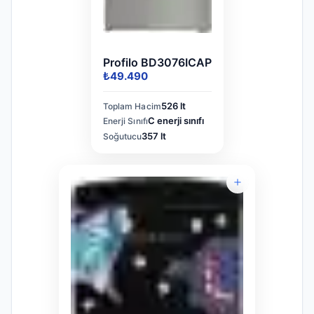
Profilo BD3076ICAP
₺49.490
526 lt
Toplam Hacim
C enerji sınıfı
Enerji Sınıfı
357 lt
Soğutucu