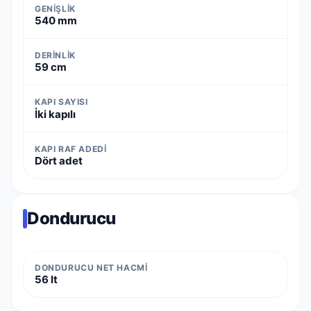
GENIŞLIK
540 mm
DERINLIK
59 cm
KAPI SAYISI
İki kapılı
KAPI RAF ADEDI
Dört adet
Dondurucu
DONDURUCU NET HACMI
56 lt