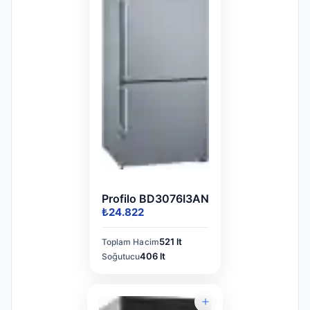
Profilo BD3076I3AN
₺24.822
521 lt
Toplam Hacim
406 lt
Soğutucu