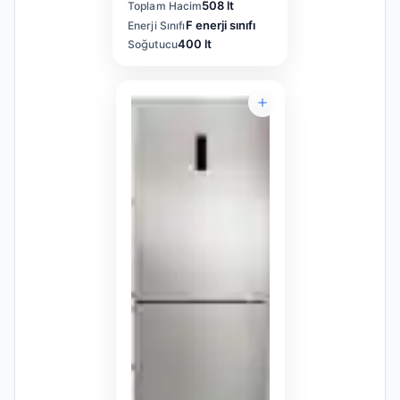
508 lt
Toplam Hacim
F enerji sınıfı
Enerji Sınıfı
400 lt
Soğutucu