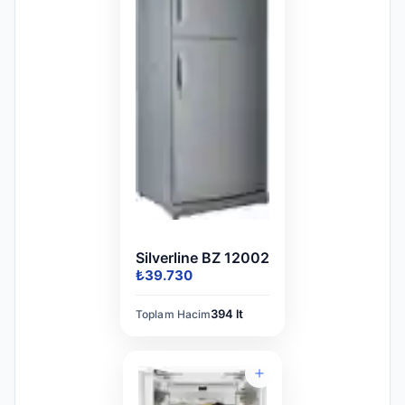
Silverline BZ 12002
₺39.730
394 lt
Toplam Hacim