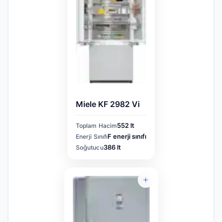
Miele KF 2982 Vi
552 lt
Toplam Hacim
F enerji sınıfı
Enerji Sınıfı
386 lt
Soğutucu