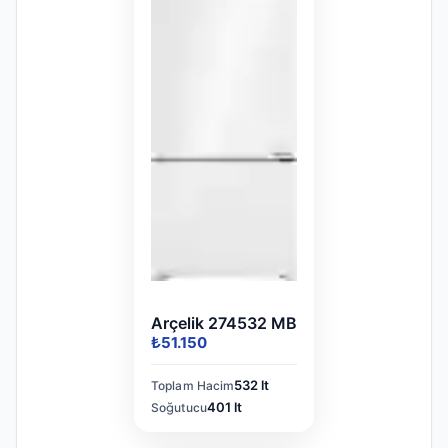
Arçelik 274532 MB
₺51.150
532 lt
Toplam Hacim
401 lt
Soğutucu