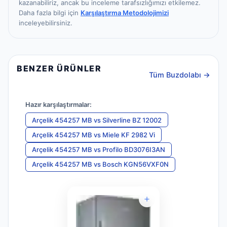
kazanabiliriz, ancak bu inceleme tarafsızlığımızı etkilemez.
Daha fazla bilgi için
Karşılaştırma Metodolojimizi
inceleyebilirsiniz.
BENZER ÜRÜNLER
Tüm Buzdolabı →
Hazır karşılaştırmalar:
Arçelik 454257 MB
vs
Silverline BZ 12002
Arçelik 454257 MB
vs
Miele KF 2982 Vi
Arçelik 454257 MB
vs
Profilo BD3076I3AN
Arçelik 454257 MB
vs
Bosch KGN56VXF0N