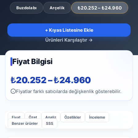
₺20.252 – ₺24.960
Buzdolabı
Arçelik
+ Kıyas Listesine Ekle
Ürünleri Karşılaştır
→
Fiyat Bilgisi
₺20.252 – ₺24.960
Fiyatlar farklı satıcılarda değişkenlik gösterebilir.
Fiyat
Özet
Analiz
Özellikler
İnceleme
Benzer ürünler
SSS