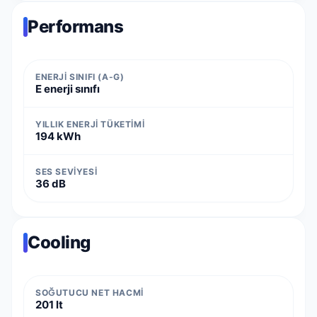
Performans
ENERJI SINIFI (A-G)
E enerji sınıfı
YILLIK ENERJI TÜKETIMI
194 kWh
SES SEVIYESI
36 dB
Cooling
SOĞUTUCU NET HACMI
201 lt