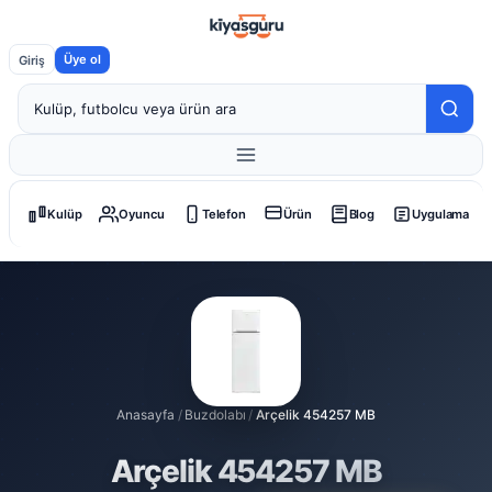
Üye ol
Giriş
Kulüp
Oyuncu
Telefon
Ürün
Blog
Uygulama
Anasayfa
/
Buzdolabı
/
Arçelik 454257 MB
Arçelik 454257 MB