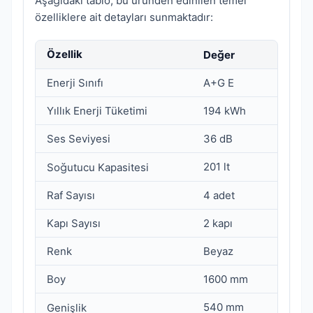
Aşağıdaki tablo, bu üründen edinilen temel
özelliklere ait detayları sunmaktadır:
Özellik
Değer
Enerji Sınıfı
A+G E
Yıllık Enerji Tüketimi
194 kWh
Ses Seviyesi
36 dB
201 lt
Soğutucu Kapasitesi
Raf Sayısı
4 adet
Kapı Sayısı
2 kapı
Renk
Beyaz
Boy
1600 mm
540 mm
Genişlik