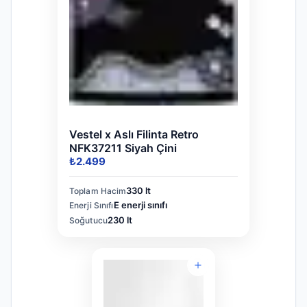
Vestel x Aslı Filinta Retro
NFK37211 Siyah Çini
₺2.499
330 lt
Toplam Hacim
E enerji sınıfı
Enerji Sınıfı
230 lt
Soğutucu