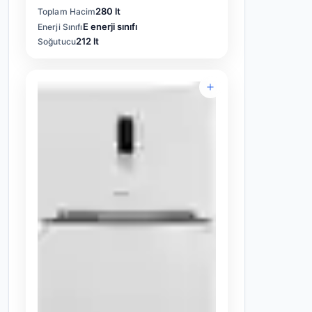
280 lt
Toplam Hacim
E enerji sınıfı
Enerji Sınıfı
212 lt
Soğutucu