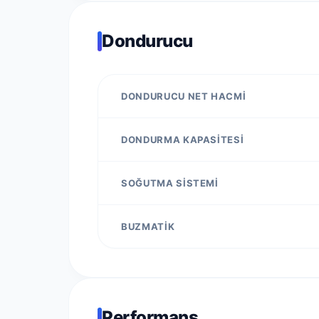
Dondurucu
DONDURUCU NET HACMI
DONDURMA KAPASITESI
SOĞUTMA SISTEMI
BUZMATIK
Performans