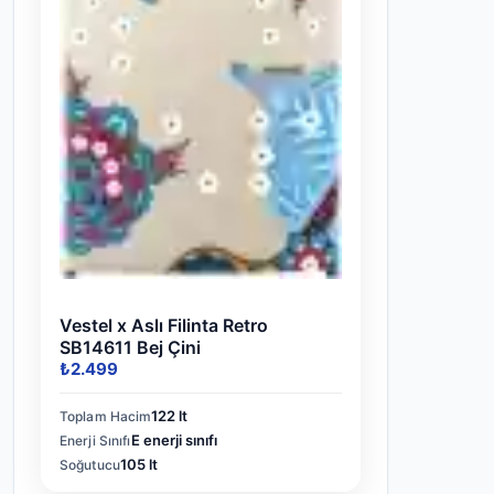
Vestel x Aslı Filinta Retro
SB14611 Bej Çini
₺2.499
122 lt
Toplam Hacim
E enerji sınıfı
Enerji Sınıfı
105 lt
Soğutucu