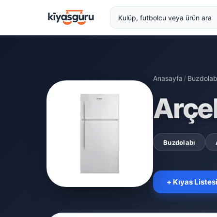
Anasayfa
/
Buzdolab
Arçe
Buzdolabı
+ Kıyas Listes