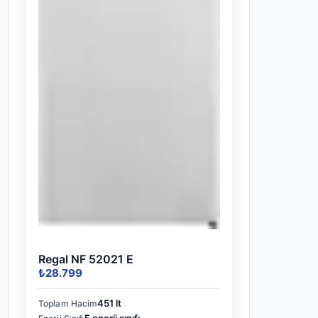
Regal NF 52021 E
₺28.799
451 lt
Toplam Hacim