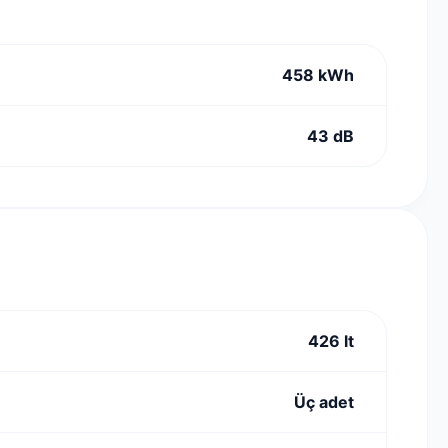
458 kWh
43 dB
426 lt
Üç adet