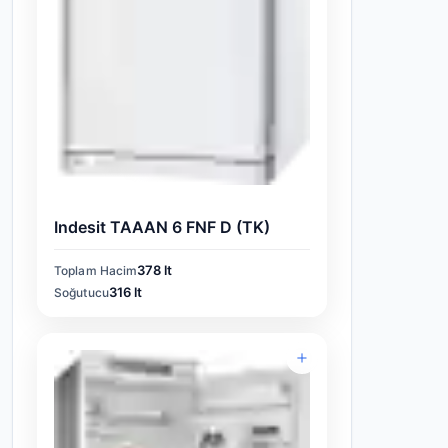
Indesit TAAAN 6 FNF D (TK)
378 lt
Toplam Hacim
316 lt
Soğutucu