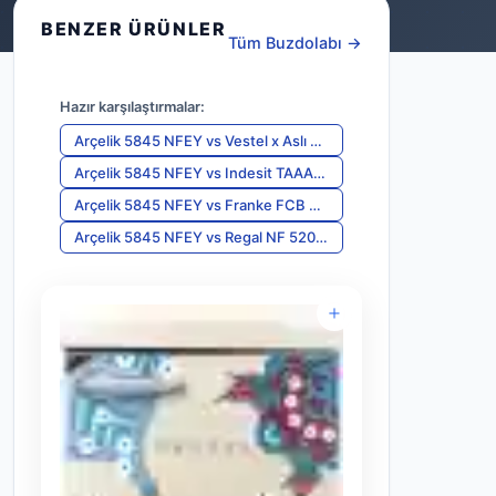
BENZER ÜRÜNLER
Tüm Buzdolabı →
Hazır karşılaştırmalar:
Arçelik 5845 NFEY
vs
Vestel x Aslı Filinta Retro SB14611 Bej Çini
Arçelik 5845 NFEY
vs
Indesit TAAAN 6 FNF D (TK)
Arçelik 5845 NFEY
vs
Franke FCB 360 TNF NE
Arçelik 5845 NFEY
vs
Regal NF 52021 E