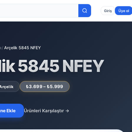
Giriş
Üye ol
ı
/
Arçelik 5845 NFEY
lik 5845 NFEY
₺3.699 – ₺5.999
Arçelik
ine Ekle
Ürünleri Karşılaştır
→