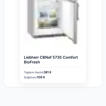
Liebherr CBNef 5735 Comfort
BioFresh
381 lt
Toplam Hacim
106 lt
Soğutucu