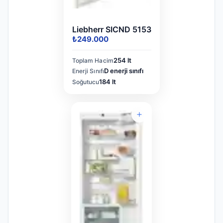
Liebherr SICND 5153
₺249.000
254 lt
Toplam Hacim
D enerji sınıfı
Enerji Sınıfı
184 lt
Soğutucu