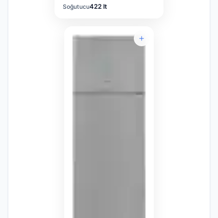
422 lt
Soğutucu