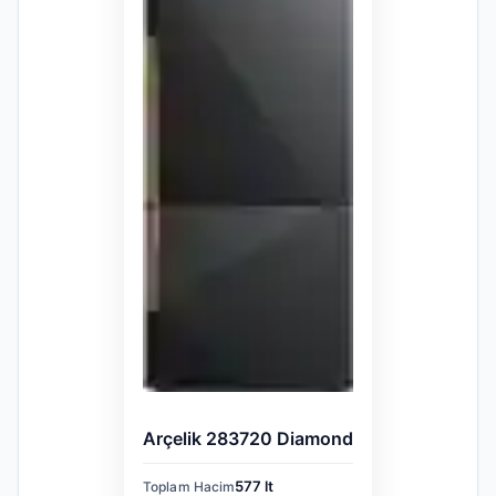
Arçelik 283720 Diamond
577 lt
Toplam Hacim