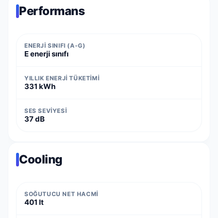
Performans
ENERJI SINIFI (A-G)
E enerji sınıfı
YILLIK ENERJI TÜKETIMI
331 kWh
SES SEVIYESI
37 dB
Cooling
SOĞUTUCU NET HACMI
401 lt