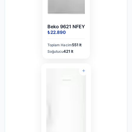
Beko 9621 NFEY
₺22.890
551 lt
Toplam Hacim
421 lt
Soğutucu