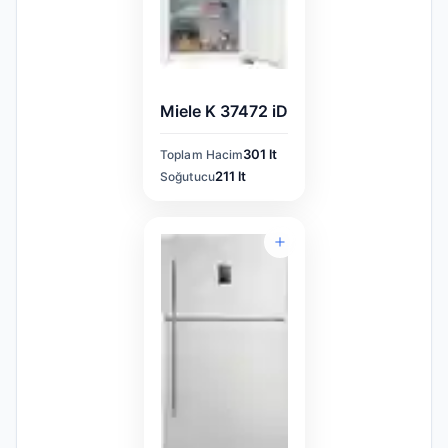
Miele K 37472 iD
301 lt
Toplam Hacim
211 lt
Soğutucu