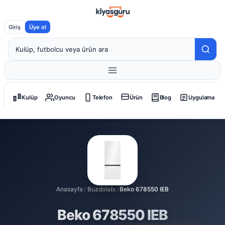
Giriş
Üye ol
Kulüp
Oyuncu
Telefon
Ürün
Blog
Uygulama
Anasayfa
/
Buzdolabı
/
Beko 678550 IEB
Beko 678550 IEB