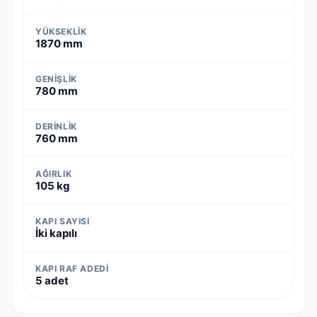
YÜKSEKLIK
1870 mm
GENIŞLIK
780 mm
DERINLIK
760 mm
AĞIRLIK
105 kg
KAPI SAYISI
İki kapılı
KAPI RAF ADEDI
5 adet