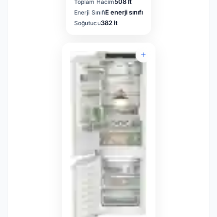
508 lt
Toplam Hacim
E enerji sınıfı
Enerji Sınıfı
382 lt
Soğutucu