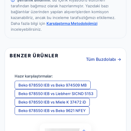
ⓘ
Şeffaflık Bildirimi:
Bu içerik KıyasGuru editörleri
tarafından bağımsız olarak hazırlanmıştır.
Yazıdaki bazı
bağlantılar üzerinden yapılan alışverişlerden komisyon
kazanabiliriz, ancak bu inceleme tarafsızlığımızı etkilemez.
Daha fazla bilgi için
Karşılaştırma Metodolojimizi
inceleyebilirsiniz.
BENZER ÜRÜNLER
Tüm Buzdolabı →
Hazır karşılaştırmalar:
Beko 678550 IEB
vs
Beko 974509 MB
Beko 678550 IEB
vs
Liebherr SICND 5153
Beko 678550 IEB
vs
Miele K 37472 iD
Beko 678550 IEB
vs
Beko 9621 NFEY