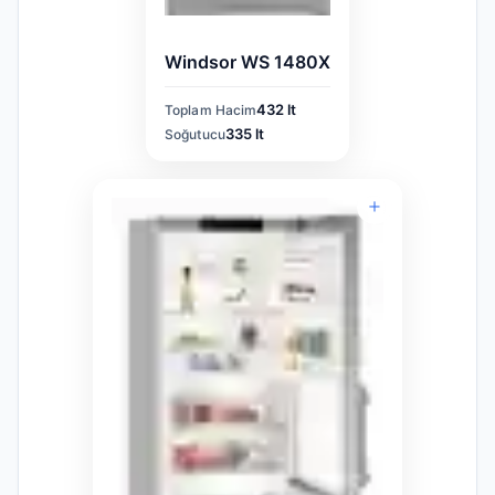
Windsor WS 1480X
432 lt
Toplam Hacim
335 lt
Soğutucu