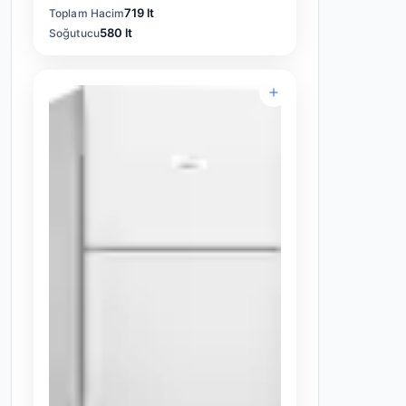
719 lt
Toplam Hacim
580 lt
Soğutucu