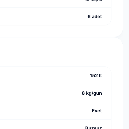
6 adet
152 lt
8 kg/gun
Evet
Buzsuz