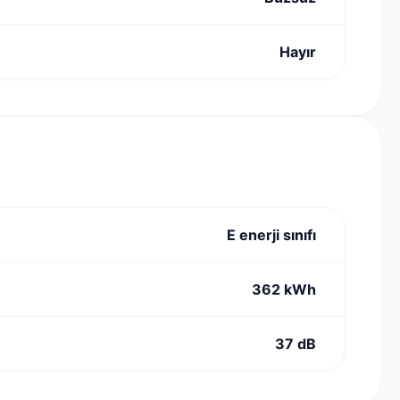
Hayır
E enerji sınıfı
362 kWh
37 dB