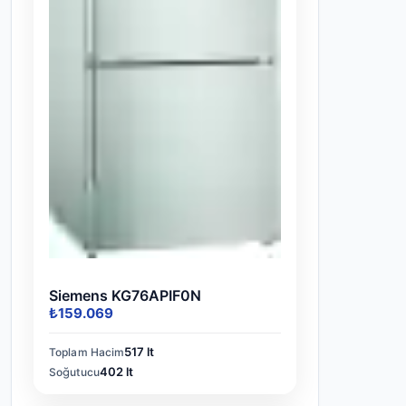
Siemens KG76APIF0N
₺159.069
517 lt
Toplam Hacim
402 lt
Soğutucu