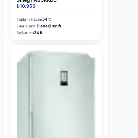
Smeg FAB5RRD5
₺10.950
34 lt
Toplam Hacim
D enerji sınıfı
Enerji Sınıfı
34 lt
Soğutucu