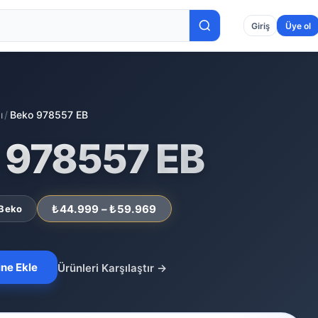
Giriş
Üye ol
ı
/
Beko 978557 EB
 978557 EB
₺44.999 – ₺59.969
Beko
ine Ekle
Ürünleri Karşılaştır
→