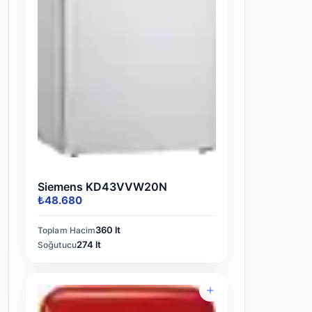
Siemens KD43VVW20N
₺48.680
360 lt
Toplam Hacim
274 lt
Soğutucu