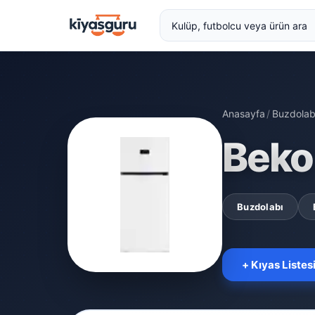
Anasayfa
/
Buzdolab
Beko
Buzdolabı
+ Kıyas Listes