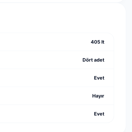
405 lt
Dört adet
Evet
Hayır
Evet