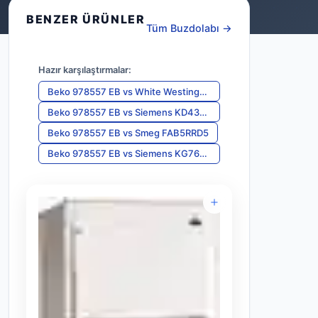
BENZER ÜRÜNLER
Tüm Buzdolabı →
Hazır karşılaştırmalar:
Beko 978557 EB
vs
White Westinghouse WRTS23V7
Beko 978557 EB
vs
Siemens KD43VVW20N
Beko 978557 EB
vs
Smeg FAB5RRD5
Beko 978557 EB
vs
Siemens KG76APIF0N