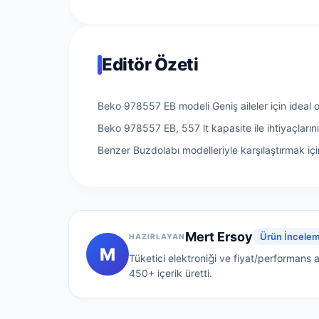
Editör Özeti
Beko 978557 EB modeli Geniş aileler için ideal o
Beko 978557 EB, 557 lt kapasite ile ihtiyaçları
Benzer Buzdolabı modelleriyle karşılaştırmak için
Mert Ersoy
Ürün İncelem
HAZIRLAYAN
M
Tüketici elektroniği ve fiyat/performans a
450+
içerik üretti.