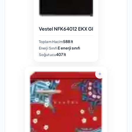
Vestel NFK64012 EKX GI
588 lt
Toplam Hacim
E enerji sınıfı
Enerji Sınıfı
407 lt
Soğutucu