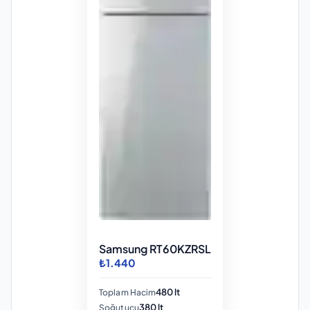
Samsung RT60KZRSL
₺1.440
480 lt
Toplam Hacim
380 lt
Soğutucu