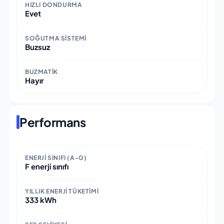
HIZLI DONDURMA
Evet
SOĞUTMA SISTEMI
Buzsuz
BUZMATIK
Hayır
Performans
ENERJI SINIFI (A-G)
F enerji sınıfı
YILLIK ENERJI TÜKETIMI
333 kWh