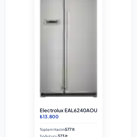
Electrolux EAL6240AOU
₺13.800
577 lt
Toplam Hacim
373 lt
Soğutucu