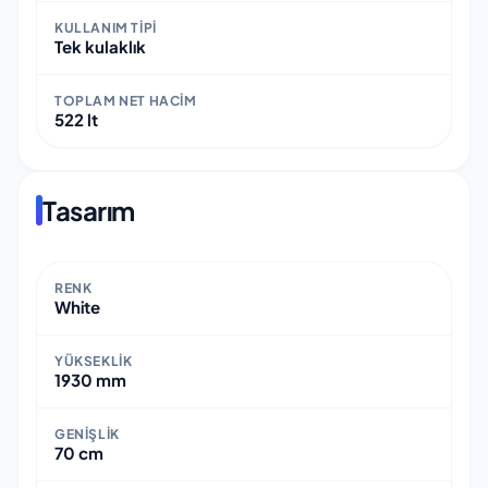
KULLANIM TIPI
Tek kulaklık
TOPLAM NET HACIM
522 lt
Tasarım
RENK
White
YÜKSEKLIK
1930 mm
GENIŞLIK
70 cm