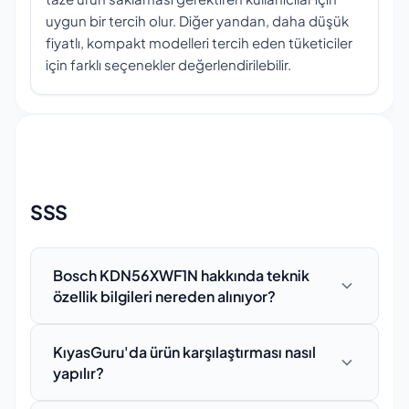
uygun bir tercih olur. Diğer yandan, daha düşük
fiyatlı, kompakt modelleri tercih eden tüketiciler
için farklı seçenekler değerlendirilebilir.
SSS
Bosch KDN56XWF1N hakkında teknik
özellik bilgileri nereden alınıyor?
Bosch KDN56XWF1N için sunulan tüm teknik
KıyasGuru'da ürün karşılaştırması nasıl
özellikler, üretici firmanın resmi web sitesi, ürün
yapılır?
katalogları ve doğrulanmış kaynaklardan
derlenmektedir. Veriler düzenli aralıklarla