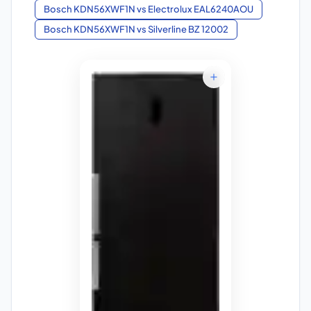
Bosch KDN56XWF1N
vs
Electrolux EAL6240AOU
Bosch KDN56XWF1N
vs
Silverline BZ 12002