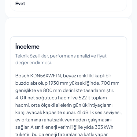
Evet
İnceleme
Teknik özellikler, performans analizi ve fiyat
değerlendirmesi.
Bosch KDN56XWF1N, beyaz renkli iki kaplı bir
buzdolabı olup 1930 mm yüksekliğinde, 700 mm
genişlikte ve 800 mm derinlikte tasarlanmıştır.
410 lt net soğutucu hacmi ve 522 lt toplam
hacmi, orta ölçekli ailelerin günlük ihtiyaçlarını
karşılayacak kapasite sunar. 41 dB’lik ses seviyesi,
ev ortamına rahatsızlık vermeden çalışmasını
sağlar. A sınıfı enerji verimliliği ile yılda 333 kWh
tüketir; bu da enerji faturalarına katkı yapar.