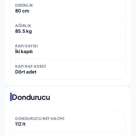
DERINLIK
80 cm
AĞIRLIK
85.5 kg
KAPI SAYISI
İki kapılı
KAPI RAF ADEDI
Dört adet
Dondurucu
DONDURUCU NET HACMI
112 lt