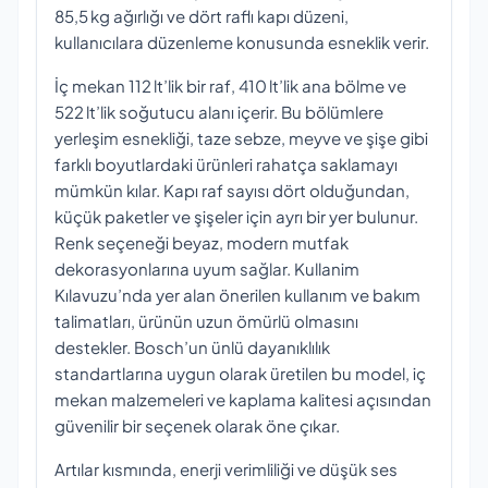
85,5 kg ağırlığı ve dört raflı kapı düzeni,
kullanıcılara düzenleme konusunda esneklik verir.
İç mekan 112 lt’lik bir raf, 410 lt’lik ana bölme ve
522 lt’lik soğutucu alanı içerir. Bu bölümlere
yerleşim esnekliği, taze sebze, meyve ve şişe gibi
farklı boyutlardaki ürünleri rahatça saklamayı
mümkün kılar. Kapı raf sayısı dört olduğundan,
küçük paketler ve şişeler için ayrı bir yer bulunur.
Renk seçeneği beyaz, modern mutfak
dekorasyonlarına uyum sağlar. Kullanim
Kılavuzu’nda yer alan önerilen kullanım ve bakım
talimatları, ürünün uzun ömürlü olmasını
destekler. Bosch’un ünlü dayanıklılık
standartlarına uygun olarak üretilen bu model, iç
mekan malzemeleri ve kaplama kalitesi açısından
güvenilir bir seçenek olarak öne çıkar.
Artılar kısmında, enerji verimliliği ve düşük ses