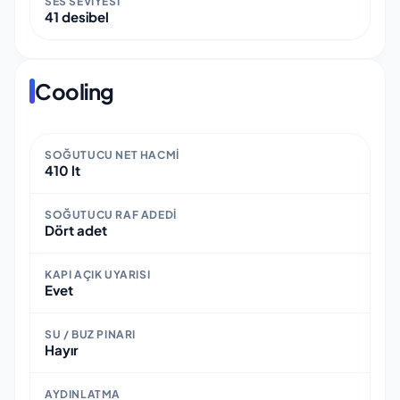
SES SEVIYESI
41 desibel
Cooling
SOĞUTUCU NET HACMI
410 lt
SOĞUTUCU RAF ADEDI
Dört adet
KAPI AÇIK UYARISI
Evet
SU / BUZ PINARI
Hayır
AYDINLATMA