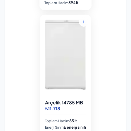
394 lt
Toplam Hacim
Arçelik 14785 MB
₺11.718
85 lt
Toplam Hacim
E enerji sınıfı
Enerji Sınıfı