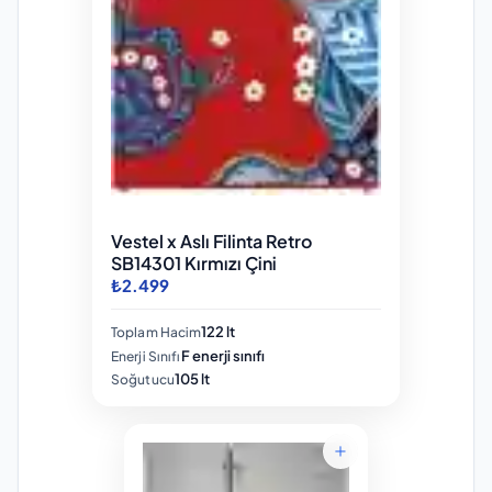
Vestel x Aslı Filinta Retro
SB14301 Kırmızı Çini
₺2.499
122 lt
Toplam Hacim
F enerji sınıfı
Enerji Sınıfı
105 lt
Soğutucu