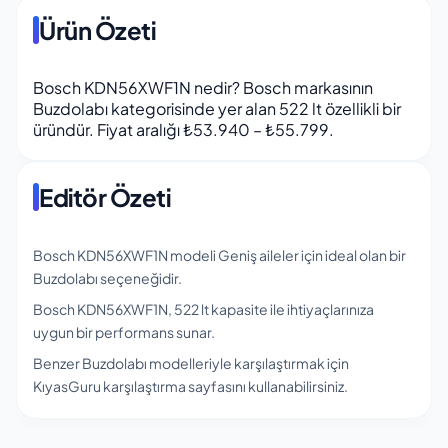
Ürün Özeti
Bosch KDN56XWF1N nedir? Bosch markasının
Buzdolabı kategorisinde yer alan 522 lt özellikli bir
üründür. Fiyat aralığı ₺53.940 – ₺55.799.
Editör Özeti
Bosch KDN56XWF1N modeli Geniş aileler için ideal olan bir
Buzdolabı seçeneğidir.
Bosch KDN56XWF1N, 522 lt kapasite ile ihtiyaçlarınıza
uygun bir performans sunar.
Benzer Buzdolabı modelleriyle karşılaştırmak için
KıyasGuru karşılaştırma sayfasını kullanabilirsiniz.