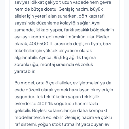
seviyesi dikkat çekiyor; uzun vadede hem çevre
hem de bütçe dostu. Geniş iç hacim, büyük
aileler için yeterli alan sunarken, dört kapı rafı
sayesinde düzenleme kolaylığı sağlar. Aynı
zamanda, iki kapı yapısı, farklı sıcaklık bölgelerinin
ayrı ayrı kontrol edilmesini mümkün kılar. Eksiler
olarak, 400‑500 TL arasında değişen fiyatı, bazı
tüketiciler için yüksek bir yatırım olarak
algılanabilir. Ayrıca, 85,5 kg ağırlık taşıma
zorunluluğu, montaj sırasında ek zorluk
yaratabilir.
Bu model, orta ölçekli aileler, ev işletmeleri ya da
evde düzenli olarak yemek hazırlayan bireyler için
uygundur. Tek tek tüketim yapan tek kişilik
evlerde ise 410 lt’lik soğutucu hacmi fazla
gelebilir. Böylesi kullanıcılar için daha kompakt
modeller tercih edilebilir. Geniş iç hacim ve çoklu
raf sistemi, yoğun stok tutma ihtiyacı duyan ev