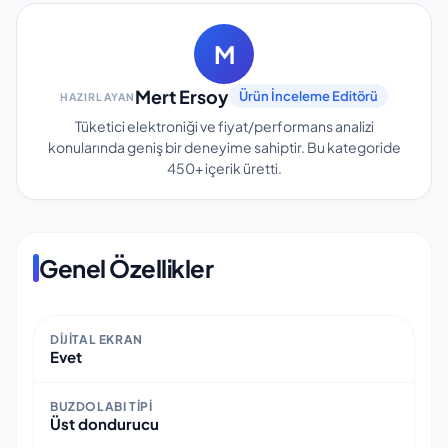
M
Mert Ersoy
Ürün İnceleme Editörü
HAZIRLAYAN
Tüketici elektroniği ve fiyat/performans analizi
konularında geniş bir deneyime sahiptir.
Bu kategoride
450+
içerik üretti.
Genel Özellikler
DIJITAL EKRAN
Evet
BUZDOLABI TIPI
Üst dondurucu