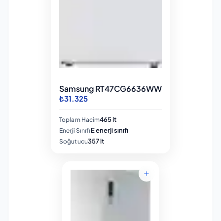
Samsung RT47CG6636WW
₺31.325
465 lt
Toplam Hacim
E enerji sınıfı
Enerji Sınıfı
357 lt
Soğutucu