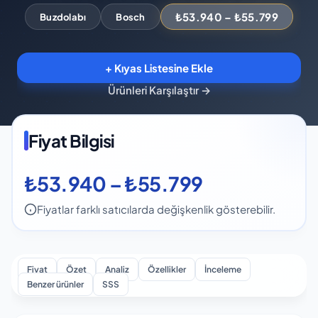
₺53.940 – ₺55.799
Buzdolabı
Bosch
+ Kıyas Listesine Ekle
Ürünleri Karşılaştır
→
Fiyat Bilgisi
₺53.940 – ₺55.799
Fiyatlar farklı satıcılarda değişkenlik gösterebilir.
Fiyat
Özet
Analiz
Özellikler
İnceleme
Benzer ürünler
SSS