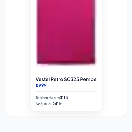
Vestel Retro SC325 Pembe
₺999
311 lt
Toplam Hacim
241 lt
Soğutucu