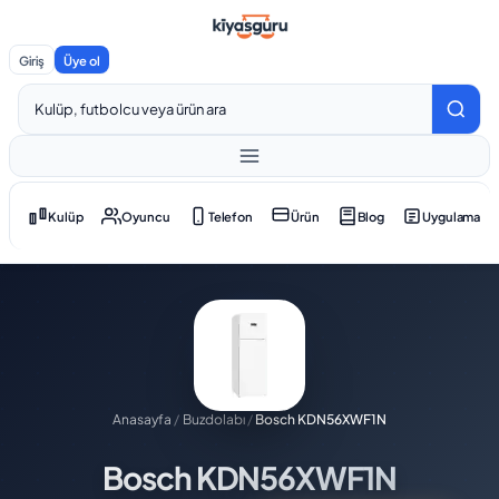
Giriş
Üye ol
Kulüp
Oyuncu
Telefon
Ürün
Blog
Uygulama
Anasayfa
/
Buzdolabı
/
Bosch KDN56XWF1N
Bosch KDN56XWF1N