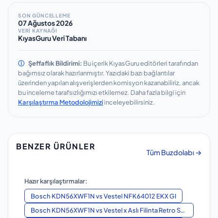
SON GÜNCELLEME
07 Ağustos 2026
VERİ KAYNAĞI
KıyasGuru Veri Tabanı
ⓘ
Şeffaflık Bildirimi:
Bu içerik KıyasGuru editörleri tarafından
bağımsız olarak hazırlanmıştır.
Yazıdaki bazı bağlantılar
üzerinden yapılan alışverişlerden komisyon kazanabiliriz, ancak
bu inceleme tarafsızlığımızı etkilemez.
Daha fazla bilgi için
Karşılaştırma Metodolojimizi
inceleyebilirsiniz.
BENZER ÜRÜNLER
Tüm Buzdolabı →
Hazır karşılaştırmalar:
Bosch KDN56XWF1N
vs
Vestel NFK64012 EKX GI
Bosch KDN56XWF1N
vs
Vestel x Aslı Filinta Retro SB14301 Kırmızı Çini