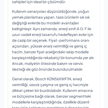
sahipleri için ideal bir çözümdür.
Kullanım senaryoları düşünüldüğünde, yoğun
yemek planlaması yapan, taze ürünlerin sık sık
değiştiği evlerde bu modelin avantajları
belirginleşir. Aynı zamanda, enerji sınıfı A G: F ile
uzun vadeli enerji tasarrufu hedefleyen evler için
de cazip bir seçenek. Fiyat–performans oranı
açısından, yüksek enerji verimliliği ve geniş iç
hacim, benzer fiyat aralığındaki rakip modelle
karşılaştırıldığında rekabetçi bir konumda yer alır.
Ancak, maliyetin ötesinde bakım ve servis
desteği de göz önünde bulundurulmalıdır.
Genel olarak, Bosch KDN56XWF1N, enerji
verimliliği, sessiz çalışma ve geniş iç hacmiyle
dikkat çeken bir buzdolabıdır. Kullanım amacına
ve bütçesine bağlı olarak, benzer segmentteki
modellerle karşılaştırıldığında, özellikle düzenli
taze ürün saklaması gerektiren kullanıcılar için