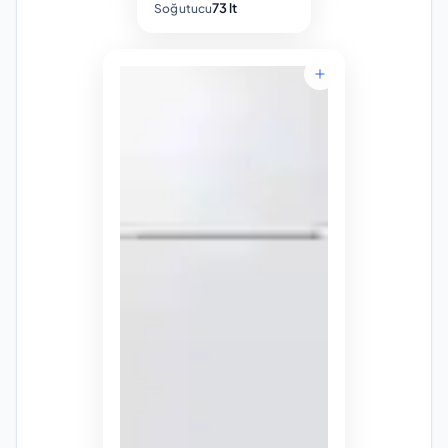
73 lt
Soğutucu