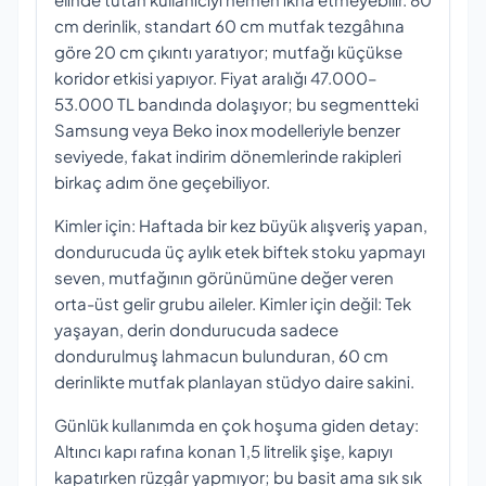
cm derinlik, standart 60 cm mutfak tezgâhına
göre 20 cm çıkıntı yaratıyor; mutfağı küçükse
koridor etkisi yapıyor. Fiyat aralığı 47.000–
53.000 TL bandında dolaşıyor; bu segmentteki
Samsung veya Beko inox modelleriyle benzer
seviyede, fakat indirim dönemlerinde rakipleri
birkaç adım öne geçebiliyor.
Kimler için: Haftada bir kez büyük alışveriş yapan,
dondurucuda üç aylık etek biftek stoku yapmayı
seven, mutfağının görünümüne değer veren
orta-üst gelir grubu aileler. Kimler için değil: Tek
yaşayan, derin dondurucuda sadece
dondurulmuş lahmacun bulunduran, 60 cm
derinlikte mutfak planlayan stüdyo daire sakini.
Günlük kullanımda en çok hoşuma giden detay:
Altıncı kapı rafına konan 1,5 litrelik şişe, kapıyı
kapatırken rüzgâr yapmıyor; bu basit ama sık sık