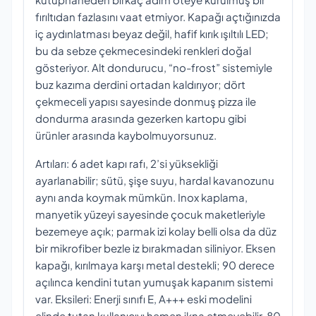
fırıltıdan fazlasını vaat etmiyor. Kapağı açtığınızda
iç aydınlatması beyaz değil, hafif kırık ışıltılı LED;
bu da sebze çekmecesindeki renkleri doğal
gösteriyor. Alt dondurucu, “no-frost” sistemiyle
buz kazıma derdini ortadan kaldırıyor; dört
çekmeceli yapısı sayesinde donmuş pizza ile
dondurma arasında gezerken kartopu gibi
ürünler arasında kaybolmuyorsunuz.
Artıları: 6 adet kapı rafı, 2’si yüksekliği
ayarlanabilir; sütü, şişe suyu, hardal kavanozunu
aynı anda koymak mümkün. Inox kaplama,
manyetik yüzeyi sayesinde çocuk maketleriyle
bezemeye açık; parmak izi kolay belli olsa da düz
bir mikrofiber bezle iz bırakmadan siliniyor. Eksen
kapağı, kırılmaya karşı metal destekli; 90 derece
açılınca kendini tutan yumuşak kapanım sistemi
var. Eksileri: Enerji sınıfı E, A+++ eski modelini
elinde tutan kullanıcıyı hemen ikna etmeyebilir. 80