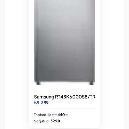
Samsung RT43K6000S8/TR
₺9.389
440 lt
Toplam Hacim
329 lt
Soğutucu