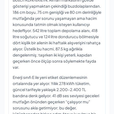
gösterişi yapmaktan çekindiği buzdolaplarından.
186 cm boyu, 75 cm genişliği ve 80 cm derinliğiyle
mutfağında yer sorunu yaşamayan ama hacim
konusunda tatmin olmak isteyen kullanıcıyı
hedefliyor. 542 litre toplam depolama alanı, 418
litre soğutucu ve 124 litre dondurucu bölmesiyle
dört kişilik bir ailenin iki haftalık alışverişini rahatça
alıyor. Üstelik bu hacmi, 87.5 kg ağırlıkla
dengelenmiş; taşırken iki kişi yeterli, kapıdan
geçerken önce ölçüp sonra söylemekte fayda
var.
Enerji sınıfı E ile yeni etiket düzenlemesinin
ortalarında yer alıyor. Yıllık 278 kWh tüketim,
güncel tarifeyle yaklaşık 2.200–2.400 TL
bandına denk geliyor. 41 dB ses seviyesi geceleri
mutfağın önünden geçerken “çalışıyor mu”
sorusunu akla getirmiyor; bu değer,
kütüphaneden birkaç adım öteye kurulmuş bir