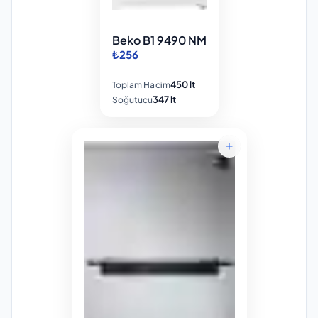
Beko B1 9490 NM
₺256
450 lt
Toplam Hacim
347 lt
Soğutucu