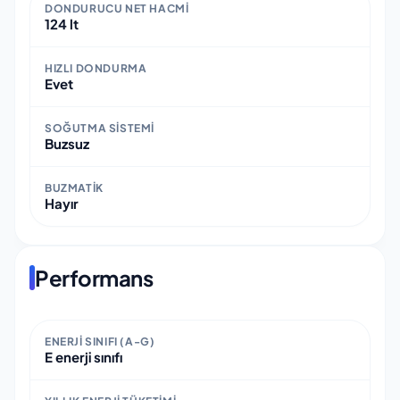
DONDURUCU NET HACMI
124 lt
HIZLI DONDURMA
Evet
SOĞUTMA SISTEMI
Buzsuz
BUZMATIK
Hayır
Performans
ENERJI SINIFI (A-G)
E enerji sınıfı