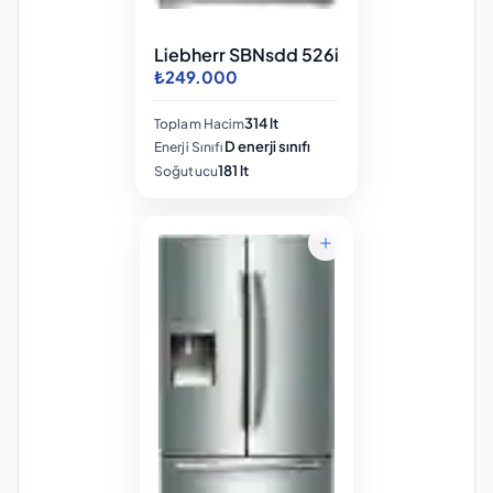
Liebherr SBNsdd 526i
₺249.000
314 lt
Toplam Hacim
D enerji sınıfı
Enerji Sınıfı
181 lt
Soğutucu