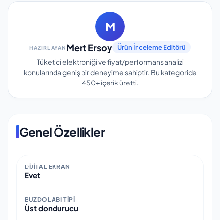
M
Mert Ersoy
Ürün İnceleme Editörü
HAZIRLAYAN
Tüketici elektroniği ve fiyat/performans analizi
konularında geniş bir deneyime sahiptir.
Bu kategoride
450+
içerik üretti.
Genel Özellikler
DIJITAL EKRAN
Evet
BUZDOLABI TIPI
Üst dondurucu