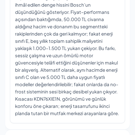
ihmâl edilen denge hissini Bosch’un
düşündüğünü gösteriyor. Fiyat–performans
açısından baktığımda, 50.000 TL civarına
aldığınız hacim ve donanım bu segmentteki
rakiplerinden çok da geri kalmıyor; fakat enerji
sınıfı E, beş yıllık toplam sahiplik maliyetini
yaklaşık 1.000–1.500 TL yukarı çekiyor. Bu farkı,
sessiz çalışma ve uzun ömürlü motor
güvencesiyle telâfi ettiğini düşünenler için makul
bir alışveriş. Alternatif olarak, aynı hacimde enerji
sınıfı C olan ve 5.000 TL daha uygun fiyatlı
modeller değerlendirilebilir; fakat onlarda da no-
frost sisteminin sesi birkaç desibel yukarı çıkıyor.
Kısacası KDN76XIE1N, görünümü ve günlük
konforu öne çıkaran; enerji tasarrufunu ikinci
planda tutan bir mutfak merkezi arayanlara göre.