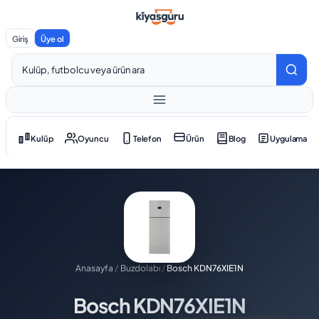
Giriş
Üye ol
Kulüp
Oyuncu
Telefon
Ürün
Blog
Uygulama
Anasayfa
/
Buzdolabı
/
Bosch KDN76XIE1N
Bosch KDN76XIE1N