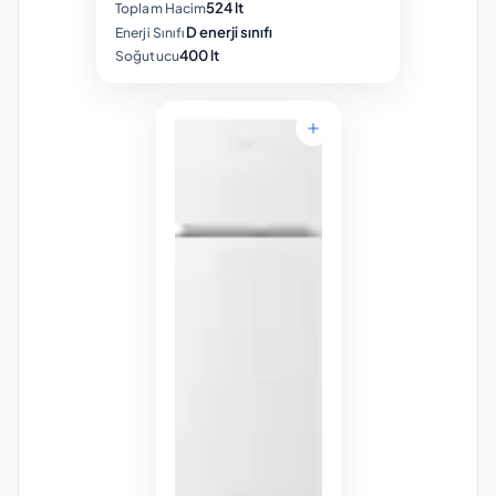
524 lt
Toplam Hacim
D enerji sınıfı
Enerji Sınıfı
400 lt
Soğutucu