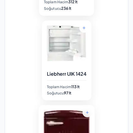
312 lt
Toplam Hacim
236 lt
Soğutucu
Liebherr UIK 1424
113 lt
Toplam Hacim
97 lt
Soğutucu