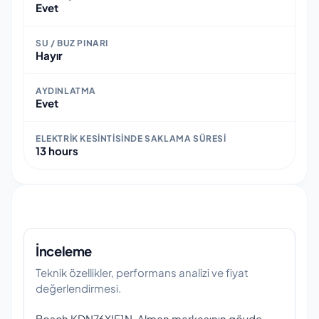
Evet
SU / BUZ PINARI
Hayır
AYDINLATMA
Evet
ELEKTRIK KESINTISINDE SAKLAMA SÜRESI
13 hours
İnceleme
Teknik özellikler, performans analizi ve fiyat
değerlendirmesi.
Bosch KDN76XIE1N, Alman markasının gövde