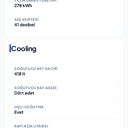
YILLIK ENERJI TÜKETIMI
278 kWh
SES SEVIYESI
41 desibel
Cooling
SOĞUTUCU NET HACMI
418 lt
SOĞUTUCU RAF ADEDI
Dört adet
HIZLI SOĞUTMA
Evet
KAPI AÇIK UYARISI