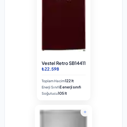
Vestel Retro SB14411
₺22.598
122 lt
Toplam Hacim
E enerji sınıfı
Enerji Sınıfı
105 lt
Soğutucu