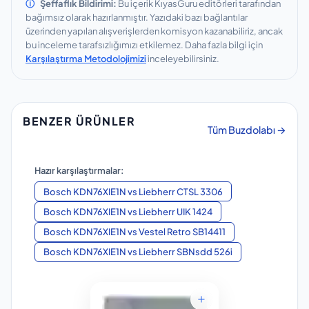
ⓘ
Şeffaflık Bildirimi:
Bu içerik KıyasGuru editörleri tarafından
bağımsız olarak hazırlanmıştır.
Yazıdaki bazı bağlantılar
üzerinden yapılan alışverişlerden komisyon kazanabiliriz, ancak
bu inceleme tarafsızlığımızı etkilemez.
Daha fazla bilgi için
Karşılaştırma Metodolojimizi
inceleyebilirsiniz.
BENZER ÜRÜNLER
Tüm Buzdolabı →
Hazır karşılaştırmalar:
Bosch KDN76XIE1N
vs
Liebherr CTSL 3306
Bosch KDN76XIE1N
vs
Liebherr UIK 1424
Bosch KDN76XIE1N
vs
Vestel Retro SB14411
Bosch KDN76XIE1N
vs
Liebherr SBNsdd 526i