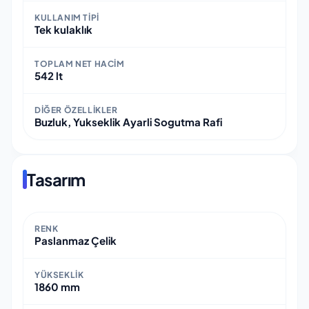
KULLANIM TIPI
Tek kulaklık
TOPLAM NET HACIM
542 lt
DIĞER ÖZELLIKLER
Buzluk, Yukseklik Ayarli Sogutma Rafi
Tasarım
RENK
Paslanmaz Çelik
YÜKSEKLIK
1860 mm