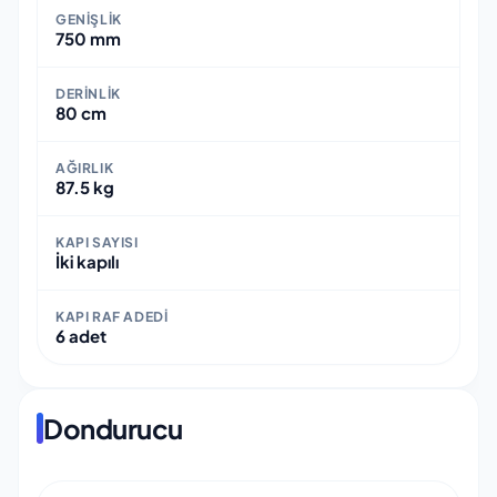
GENIŞLIK
750 mm
DERINLIK
80 cm
AĞIRLIK
87.5 kg
KAPI SAYISI
İki kapılı
KAPI RAF ADEDI
6 adet
Dondurucu