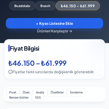
₺46.150 – ₺61.999
Buzdolabı
Bosch
+ Kıyas Listesine Ekle
Ürünleri Karşılaştır
→
Fiyat Bilgisi
₺46.150 – ₺61.999
Fiyatlar farklı satıcılarda değişkenlik gösterebilir.
Fiyat
Özet
Analiz
Özellikler
İnceleme
Benzer ürünler
SSS