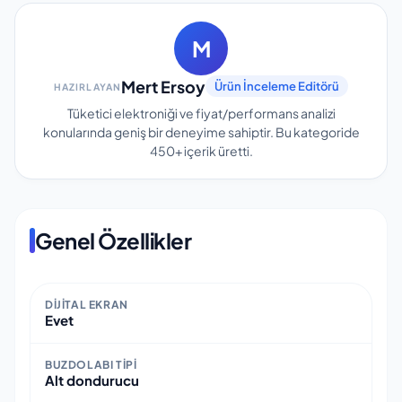
M
Mert Ersoy
Ürün İnceleme Editörü
HAZIRLAYAN
Tüketici elektroniği ve fiyat/performans analizi
konularında geniş bir deneyime sahiptir.
Bu kategoride
450+
içerik üretti.
Genel Özellikler
DIJITAL EKRAN
Evet
BUZDOLABI TIPI
Alt dondurucu