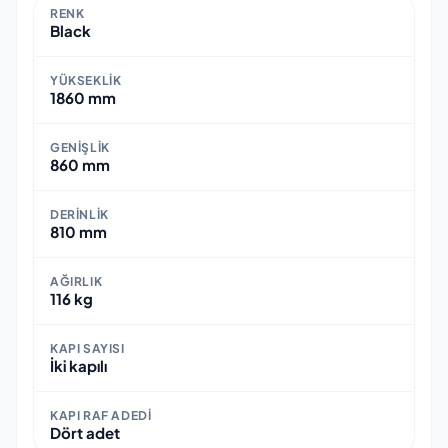
RENK
Black
YÜKSEKLIK
1860 mm
GENIŞLIK
860 mm
DERINLIK
810 mm
AĞIRLIK
116 kg
KAPI SAYISI
İki kapılı
KAPI RAF ADEDI
Dört adet