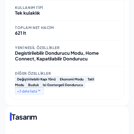
KULLANIM TIPI
Tek kulaklık
TOPLAM NET HACIM
621 lt
YENI NESIL ÖZELLIKLER
Degistirilebilir Dondurucu Modu, Home
Connect, Kapatilabilir Dondurucu
DIĞER ÖZELLIKLER
Değiştirilebilir Kapı Yönü
Ekonomi Modu
Tatil
Modu
Buzluk
Isi Gostergeli Dondurucu
+
3
daha fazla
Tasarım