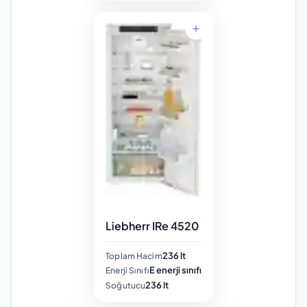
Liebherr IRe 4520
236 lt
Toplam Hacim
E enerji sınıfı
Enerji Sınıfı
236 lt
Soğutucu