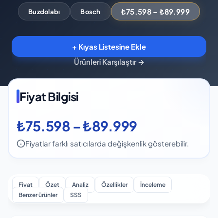
₺75.598 – ₺89.999
Buzdolabı
Bosch
+ Kıyas Listesine Ekle
Ürünleri Karşılaştır
→
Fiyat Bilgisi
₺75.598 – ₺89.999
Fiyatlar farklı satıcılarda değişkenlik gösterebilir.
Fiyat
Özet
Analiz
Özellikler
İnceleme
Benzer ürünler
SSS