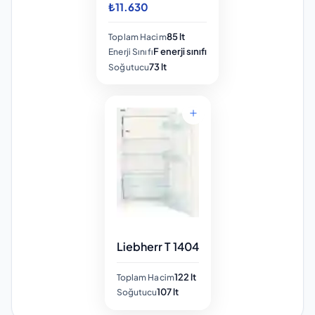
₺11.630
85 lt
Toplam Hacim
F enerji sınıfı
Enerji Sınıfı
73 lt
Soğutucu
Liebherr T 1404
122 lt
Toplam Hacim
107 lt
Soğutucu