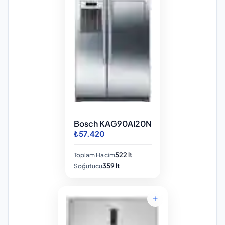
Bosch KAG90AI20N
₺57.420
522 lt
Toplam Hacim
359 lt
Soğutucu