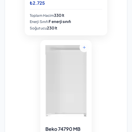
₺2.725
330 lt
Toplam Hacim
F enerji sınıfı
Enerji Sınıfı
230 lt
Soğutucu
Beko 74790 MB