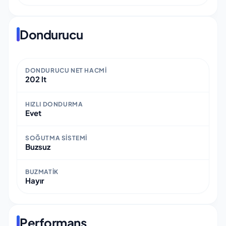
Dondurucu
DONDURUCU NET HACMI
202 lt
HIZLI DONDURMA
Evet
SOĞUTMA SISTEMI
Buzsuz
BUZMATIK
Hayır
Performans