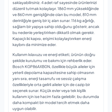
saklayabilirsiniz. 4 adet raf sayesinde ürünlerinizi
düzenli tutmak kolaylaşır. 1860 mm yüksekliğinde
ve 860 mm genişliğinde olan bu model, 810 mm
derinliğiyle geniş bir iç alan sunar. 116 kg ağırlığı,
sağlam bir yapıya sahip olduğunu gösterir, ancak
bu nedenle yerleştirirken dikkatli olmak gerekir.
Kapaçlı iki kapısı, erişimi kolaylaştırırken enerji
kaybını da minimize eder.
Kullanım kılavuzu ve enerji etiketi, ürünün doğru
şekilde kurulumu ve bakımı için rehberlik eder.
Bosch KGP86AXB0N, özellikle büyük aileler için
yeterli depolama kapasitesine sahip olmasının
yanı sıra, enerji tasarrufu ve sessiz çalışma
özellikleriyle orta gelirli aileler için de cazip bir
seçenek sunar. Küçük evler veya tek kişilik
kullanım için ise hacim fazla gelebilir; bu durumda
daha kompakt bir model tercih etmek daha
uygun olabilir.