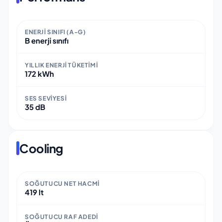
ENERJI SINIFI (A-G)
B enerji sınıfı
YILLIK ENERJI TÜKETIMI
172 kWh
SES SEVIYESI
35 dB
Cooling
SOĞUTUCU NET HACMI
419 lt
SOĞUTUCU RAF ADEDI