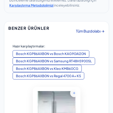
bu inceleme tarafsızlığımızı etkilemez.
Daha fazla bilgi için
Karşılaştırma Metodolojimizi
inceleyebilirsiniz.
BENZER ÜRÜNLER
Tüm Buzdolabı →
Hazır karşılaştırmalar:
Bosch KGP86AXB0N
vs
Bosch KAG90AI20N
Bosch KGP86AXB0N
vs
Samsung RT48H5900SL
Bosch KGP86AXB0N
vs
Kleo KMB60CG
Bosch KGP86AXB0N
vs
Regal 4700 A+ KS