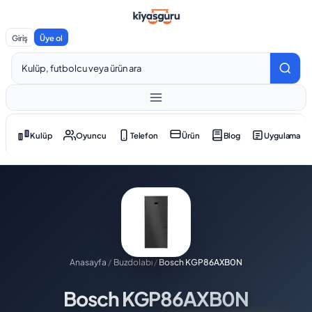
Giriş
Üye ol
Kulüp
Oyuncu
Telefon
Ürün
Blog
Uygulama
Anasayfa
/
Buzdolabı
/
Bosch KGP86AXB0N
Bosch KGP86AXB0N