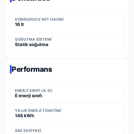
DONDURUCU NET HACMI
16 lt
SOĞUTMA SISTEMI
Statik soğutma
Performans
ENERJI SINIFI (A-G)
E enerji sınıfı
YILLIK ENERJI TÜKETIMI
148 kWh
SES SEVIYESI