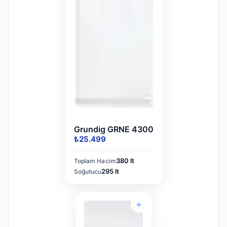
Grundig GRNE 4300
₺25.499
380 lt
Toplam Hacim
295 lt
Soğutucu