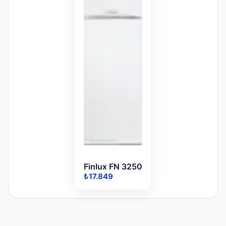
Finlux FN 3250
₺17.849