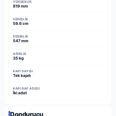
YÜKSEKLIK
819 mm
GENIŞLIK
59.6 cm
DERINLIK
547 mm
AĞIRLIK
35 kg
KAPI SAYISI
Tek kapılı
KAPI RAF ADEDI
İki adet
Dondurucu