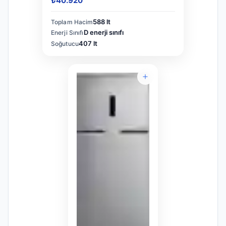
₺40.920
588 lt
Toplam Hacim
D enerji sınıfı
Enerji Sınıfı
407 lt
Soğutucu