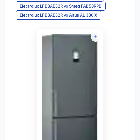
Electrolux LFB3AE82R
vs
Smeg FAB50RPB
Electrolux LFB3AE82R
vs
Altus AL 380 X