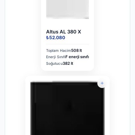
Altus AL 380 X
₺52.080
508 lt
Toplam Hacim
F enerji sınıfı
Enerji Sınıfı
382 lt
Soğutucu