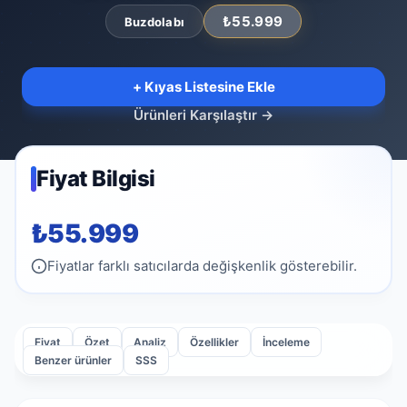
₺55.999
Buzdolabı
+ Kıyas Listesine Ekle
Ürünleri Karşılaştır
→
Fiyat Bilgisi
₺55.999
Fiyatlar farklı satıcılarda değişkenlik gösterebilir.
Fiyat
Özet
Analiz
Özellikler
İnceleme
Benzer ürünler
SSS