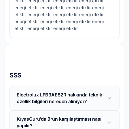
etiktir enerji etiktir enerji etiktir enerji etiktir
enerji etiktir enerji etiktir enerji etiktir enerji
etiktir enerji etiktir enerji etiktir enerji etiktir
enerji etiktir enerji etiktir enerji etiktir enerji
etiktir enerji etiktir enerji etiktir
SSS
Electrolux LFB3AE82R hakkında teknik
özellik bilgileri nereden alınıyor?
Electrolux LFB3AE82R için sunulan tüm teknik
KıyasGuru'da ürün karşılaştırması nasıl
özellikler, üretici firmanın resmi web sitesi,
yapılır?
ürün katalogları ve doğrulanmış kaynaklardan