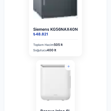
Siemens KG56NAX40N
₺48.821
505 lt
Toplam Hacim
400 lt
Soğutucu