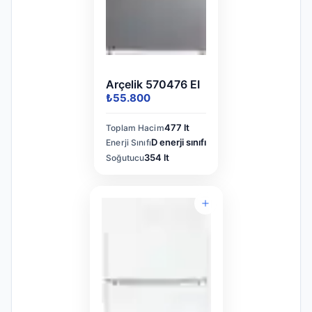
Arçelik 570476 EI
₺55.800
477 lt
Toplam Hacim
D enerji sınıfı
Enerji Sınıfı
354 lt
Soğutucu