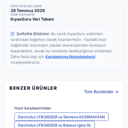
SON GÜNCELLEME
28 Temmuz 2026
VERİ KAYNAĞI
KıyasGuru Veri Tabanı
ⓘ
Şeffaflık Bildirimi:
Bu içerik KıyasGuru editörleri
tarafından bağımsız olarak hazırlanmıştır.
Yazıdaki bazı
bağlantılar üzerinden yapılan alışverişlerden komisyon
kazanabiliriz, ancak bu inceleme tarafsızlığımızı etkilemez.
Daha fazla bilgi için
Karşılaştırma Metodolojimizi
inceleyebilirsiniz.
BENZER ÜRÜNLER
Tüm Buzdolabı →
Hazır karşılaştırmalar:
Electrolux LFB3AE82R
vs
Siemens KG56NAX40N
Electrolux LFB3AE82R
vs
Baseus Igloo 6L