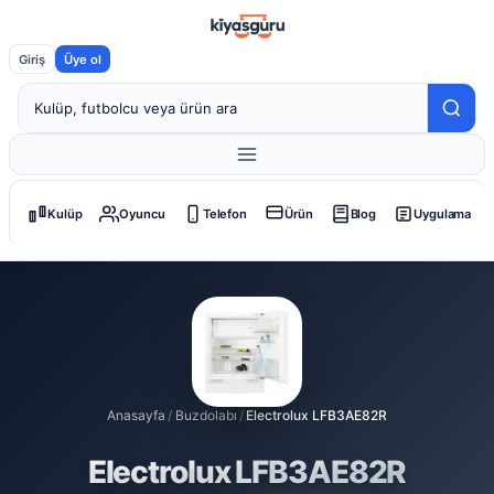
Giriş
Üye ol
Kulüp
Oyuncu
Telefon
Ürün
Blog
Uygulama
Anasayfa
/
Buzdolabı
/
Electrolux LFB3AE82R
Electrolux LFB3AE82R