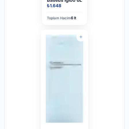
Baseus Igloo 6L
₺1.648
6 lt
Toplam Hacim