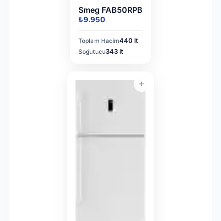
Smeg FAB50RPB
₺9.950
440 lt
Toplam Hacim
343 lt
Soğutucu