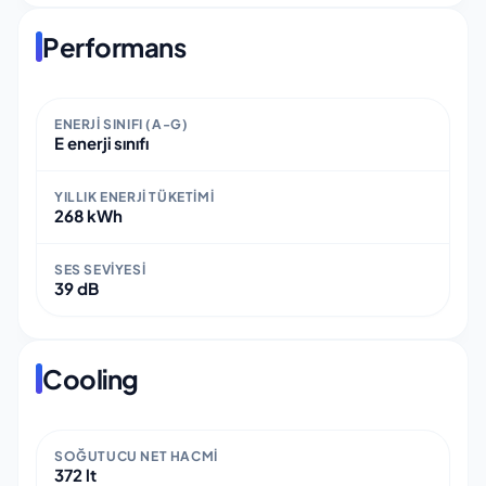
Performans
ENERJI SINIFI (A-G)
E enerji sınıfı
YILLIK ENERJI TÜKETIMI
268 kWh
SES SEVIYESI
39 dB
Cooling
SOĞUTUCU NET HACMI
372 lt