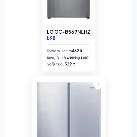
LG GC-B569NLHZ
₺98
462 lt
Toplam Hacim
E enerji sınıfı
Enerji Sınıfı
329 lt
Soğutucu