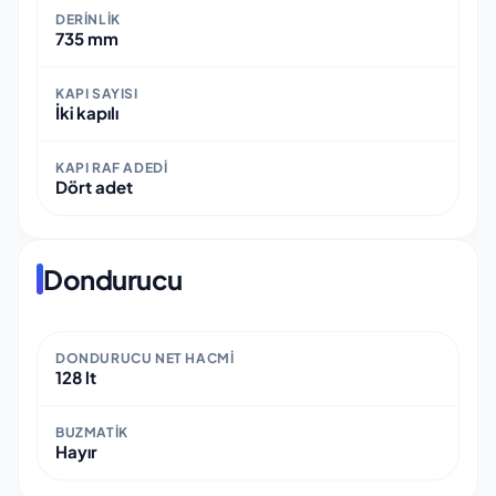
DERINLIK
735 mm
KAPI SAYISI
İki kapılı
KAPI RAF ADEDI
Dört adet
Dondurucu
DONDURUCU NET HACMI
128 lt
BUZMATIK
Hayır