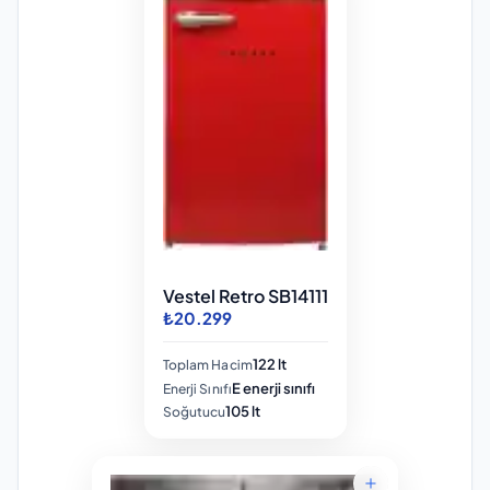
Vestel Retro SB14111
₺20.299
122 lt
Toplam Hacim
E enerji sınıfı
Enerji Sınıfı
105 lt
Soğutucu