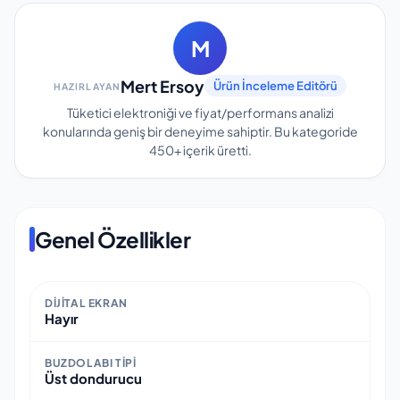
M
Mert Ersoy
Ürün İnceleme Editörü
HAZIRLAYAN
Tüketici elektroniği ve fiyat/performans analizi
konularında geniş bir deneyime sahiptir.
Bu kategoride
450+
içerik üretti.
Genel Özellikler
DIJITAL EKRAN
Hayır
BUZDOLABI TIPI
Üst dondurucu