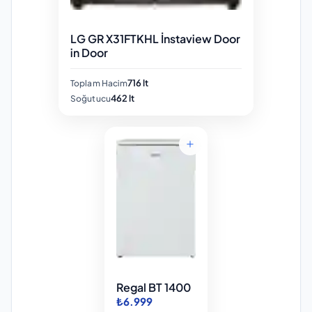
LG GR X31FTKHL İnstaview Door
in Door
716 lt
Toplam Hacim
462 lt
Soğutucu
Regal BT 1400
₺6.999