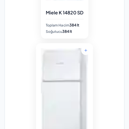
Miele K 14820 SD
384 lt
Toplam Hacim
384 lt
Soğutucu