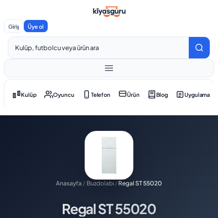
Giriş
Üye ol
Kulüp
Oyuncu
Telefon
Ürün
Blog
Uygulama
Anasayfa
/
Buzdolabı
/
Regal ST 55020
Regal ST 55020