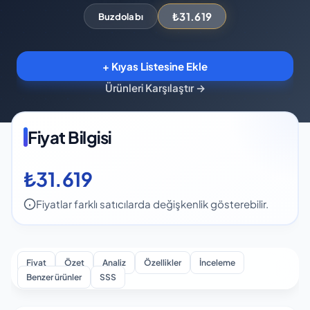
₺31.619
Buzdolabı
+ Kıyas Listesine Ekle
Ürünleri Karşılaştır
→
Fiyat Bilgisi
₺31.619
Fiyatlar farklı satıcılarda değişkenlik gösterebilir.
Fiyat
Özet
Analiz
Özellikler
İnceleme
Benzer ürünler
SSS