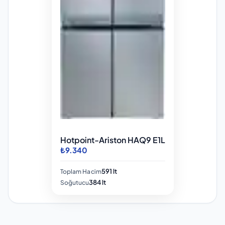
Hotpoint-Ariston HAQ9 E1L
₺9.340
591 lt
Toplam Hacim
384 lt
Soğutucu