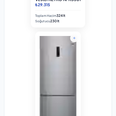
₺29.315
324 lt
Toplam Hacim
230 lt
Soğutucu