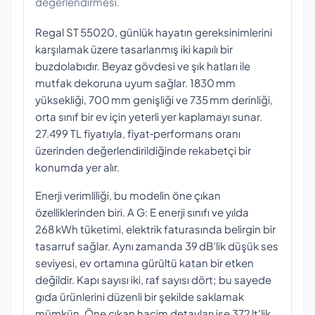
değerlendirmesi.
Regal ST 55020, günlük hayatın gereksinimlerini
karşılamak üzere tasarlanmış iki kapılı bir
buzdolabıdır. Beyaz gövdesi ve şık hatları ile
mutfak dekoruna uyum sağlar. 1830 mm
yüksekliği, 700 mm genişliği ve 735 mm derinliği,
orta sınıf bir ev için yeterli yer kaplamayı sunar.
27.499 TL fiyatıyla, fiyat‑performans oranı
üzerinden değerlendirildiğinde rekabetçi bir
konumda yer alır.
Enerji verimliliği, bu modelin öne çıkan
özelliklerinden biri. A G: E enerji sınıfı ve yılda
268 kWh tüketimi, elektrik faturasında belirgin bir
tasarruf sağlar. Aynı zamanda 39 dB’lik düşük ses
seviyesi, ev ortamına gürültü katan bir etken
değildir. Kapı sayısı iki, raf sayısı dört; bu sayede
gıda ürünlerini düzenli bir şekilde saklamak
mümkün. Öne çıkan hacim detayları ise 372 lt'lik