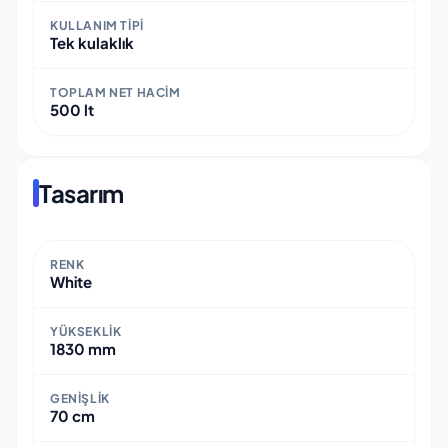
KULLANIM TIPI
Tek kulaklık
TOPLAM NET HACIM
500 lt
Tasarım
RENK
White
YÜKSEKLIK
1830 mm
GENIŞLIK
70 cm