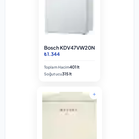
Bosch KDV47VW20N
₺1.344
401 lt
Toplam Hacim
315 lt
Soğutucu