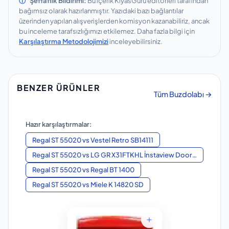
ⓘ
Şeffaflık Bildirimi:
Bu içerik KıyasGuru editörleri tarafından
bağımsız olarak hazırlanmıştır.
Yazıdaki bazı bağlantılar
üzerinden yapılan alışverişlerden komisyon kazanabiliriz, ancak
bu inceleme tarafsızlığımızı etkilemez.
Daha fazla bilgi için
Karşılaştırma Metodolojimizi
inceleyebilirsiniz.
BENZER ÜRÜNLER
Tüm Buzdolabı →
Hazır karşılaştırmalar:
Regal ST 55020
vs
Vestel Retro SB14111
Regal ST 55020
vs
LG GR X31FTKHL İnstaview Door in Door
Regal ST 55020
vs
Regal BT 1400
Regal ST 55020
vs
Miele K 14820 SD