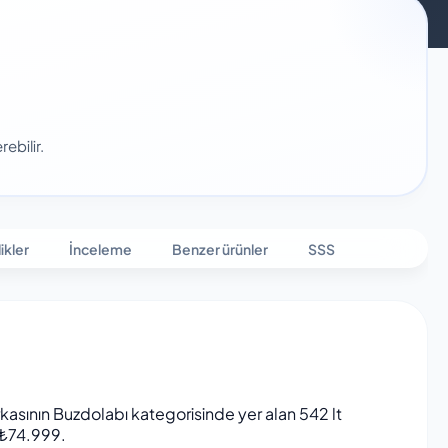
ebilir.
ikler
İnceleme
Benzer ürünler
SSS
ının Buzdolabı kategorisinde yer alan 542 lt
– ₺74.999.