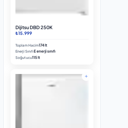
Dijitsu DBD 250K
₺15.999
174 lt
Toplam Hacim
E enerji sınıfı
Enerji Sınıfı
115 lt
Soğutucu