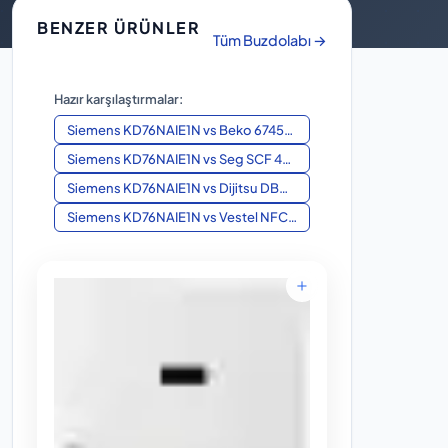
BENZER ÜRÜNLER
Tüm Buzdolabı →
Hazır karşılaştırmalar:
Siemens KD76NAIE1N
vs
Beko 674532 EB
Siemens KD76NAIE1N
vs
Seg SCF 4802 X
Siemens KD76NAIE1N
vs
Dijitsu DBD 250K
Siemens KD76NAIE1N
vs
Vestel NFC510G