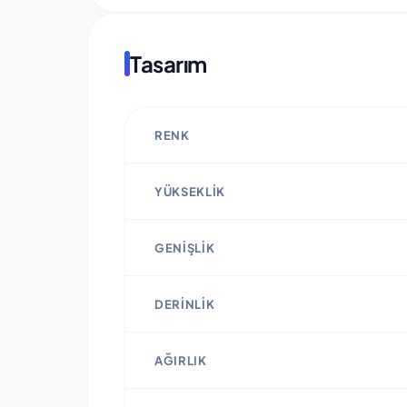
Tasarım
RENK
YÜKSEKLIK
GENIŞLIK
DERINLIK
AĞIRLIK