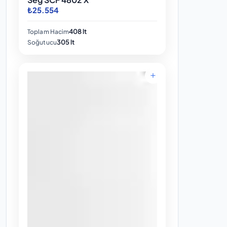
₺25.554
408 lt
Toplam Hacim
305 lt
Soğutucu