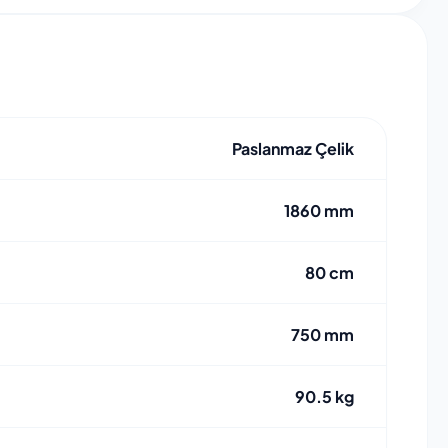
Paslanmaz Çelik
1860 mm
80 cm
750 mm
90.5 kg