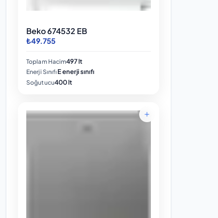
Beko 674532 EB
₺49.755
497 lt
Toplam Hacim
E enerji sınıfı
Enerji Sınıfı
400 lt
Soğutucu