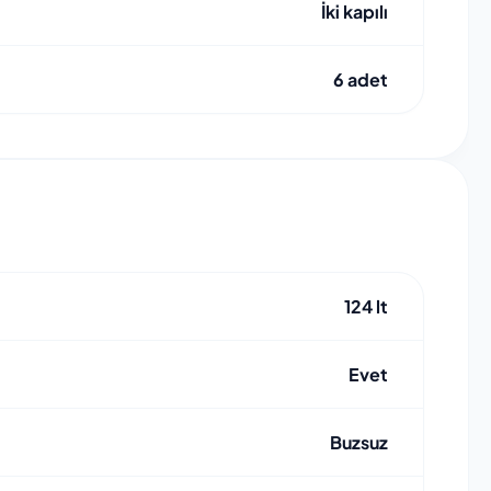
İki kapılı
6 adet
124 lt
Evet
Buzsuz