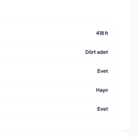
418 lt
Dört adet
Evet
Hayır
Evet