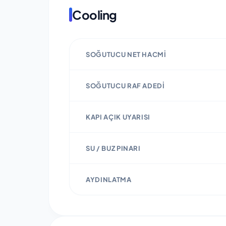
Cooling
SOĞUTUCU NET HACMI
SOĞUTUCU RAF ADEDI
KAPI AÇIK UYARISI
SU / BUZ PINARI
AYDINLATMA