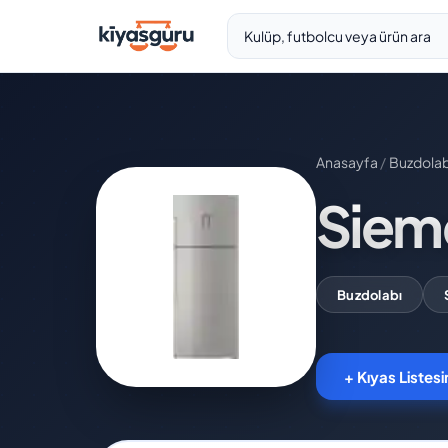
Anasayfa
/
Buzdolab
Siem
Buzdolabı
+ Kıyas Listesi