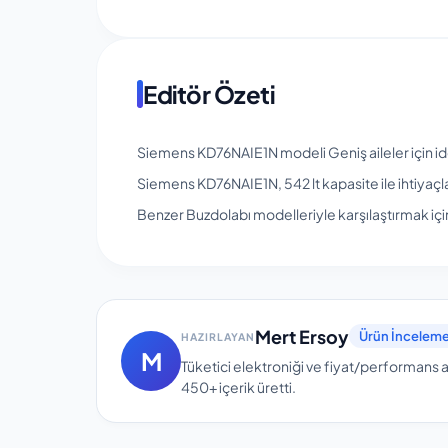
Editör Özeti
Siemens KD76NAIE1N modeli Geniş aileler için ide
Siemens KD76NAIE1N, 542 lt kapasite ile ihtiyaçl
Benzer Buzdolabı modelleriyle karşılaştırmak için 
Mert Ersoy
Ürün İnceleme
HAZIRLAYAN
M
Tüketici elektroniği ve fiyat/performans a
450+
içerik üretti.