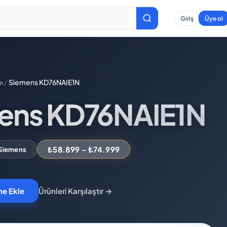
Giriş
Üye ol
ı
/
Siemens KD76NAIE1N
ens KD76NAIE1N
₺58.899 – ₺74.999
Siemens
Ürünleri Karşılaştır
→
ne Ekle