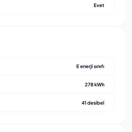
Evet
E enerji sınıfı
278 kWh
41 desibel