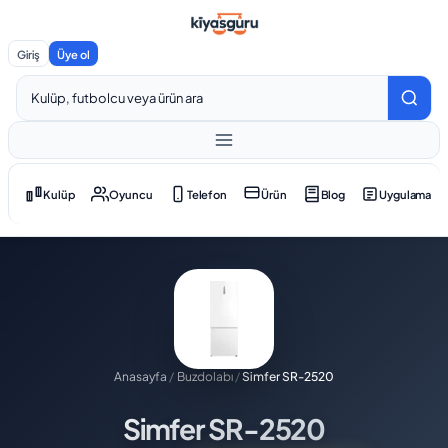
Giriş
Üye ol
Kulüp
Oyuncu
Telefon
Ürün
Blog
Uygulama
Anasayfa
/
Buzdolabı
/
Simfer SR-2520
Simfer SR-2520