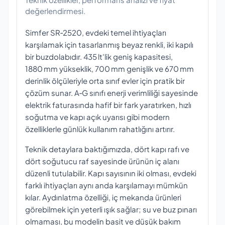
değerlendirmesi.
Simfer SR‑2520, evdeki temel ihtiyaçları
karşılamak için tasarlanmış beyaz renkli, iki kapılı
bir buzdolabıdır. 435 lt'lik geniş kapasitesi,
1880 mm yükseklik, 700 mm genişlik ve 670 mm
derinlik ölçüleriyle orta sınıf evler için pratik bir
çözüm sunar. A‑G sınıfı enerji verimliliği sayesinde
elektrik faturasında hafif bir fark yaratırken, hızlı
soğutma ve kapı açık uyarısı gibi modern
özelliklerle günlük kullanım rahatlığını artırır.
Teknik detaylara baktığımızda, dört kapı rafı ve
dört soğutucu raf sayesinde ürünün iç alanı
düzenli tutulabilir. Kapı sayısının iki olması, evdeki
farklı ihtiyaçları aynı anda karşılamayı mümkün
kılar. Aydınlatma özelliği, iç mekanda ürünleri
görebilmek için yeterli ışık sağlar; su ve buz pınarı
olmaması, bu modelin basit ve düşük bakım