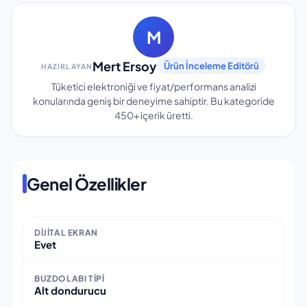
M
Mert Ersoy
Ürün İnceleme Editörü
HAZIRLAYAN
Tüketici elektroniği ve fiyat/performans analizi
konularında geniş bir deneyime sahiptir.
Bu kategoride
450+
içerik üretti.
Genel Özellikler
DIJITAL EKRAN
Evet
BUZDOLABI TIPI
Alt dondurucu