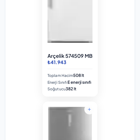
Arçelik 574509 MB
₺41.943
508 lt
Toplam Hacim
E enerji sınıfı
Enerji Sınıfı
382 lt
Soğutucu