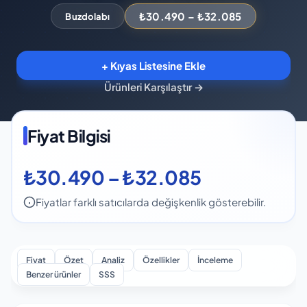
₺30.490 – ₺32.085
Buzdolabı
+ Kıyas Listesine Ekle
Ürünleri Karşılaştır
→
Fiyat Bilgisi
₺30.490 – ₺32.085
Fiyatlar farklı satıcılarda değişkenlik gösterebilir.
Fiyat
Özet
Analiz
Özellikler
İnceleme
Benzer ürünler
SSS