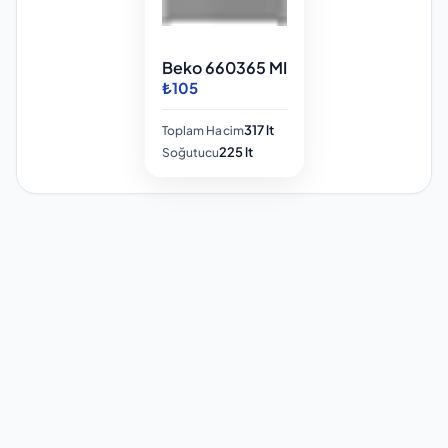
Beko 660365 MI
₺105
317 lt
Toplam Hacim
225 lt
Soğutucu