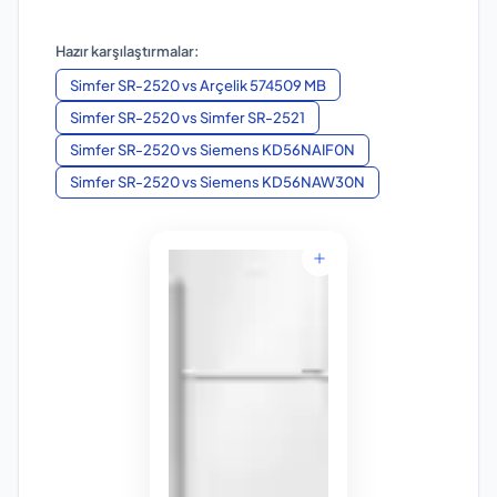
Hazır karşılaştırmalar:
Simfer SR-2520
vs
Arçelik 574509 MB
Simfer SR-2520
vs
Simfer SR-2521
Simfer SR-2520
vs
Siemens KD56NAIF0N
Simfer SR-2520
vs
Siemens KD56NAW30N