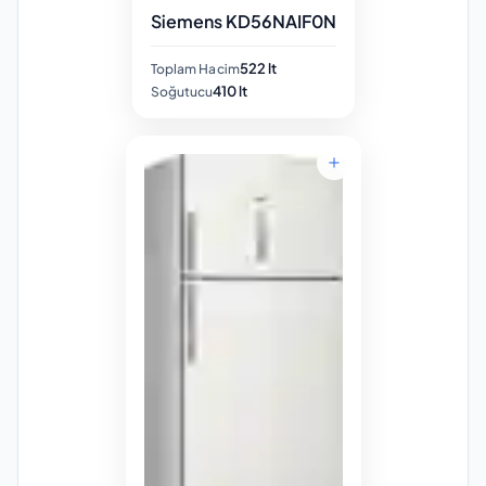
Siemens KD56NAIF0N
522 lt
Toplam Hacim
410 lt
Soğutucu