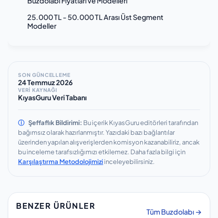
Buzdolabı Fiyatları ve Modelleri
25.000 TL - 50.000 TL Arası Üst Segment
Modeller
SON GÜNCELLEME
24 Temmuz 2026
VERİ KAYNAĞI
KıyasGuru Veri Tabanı
ⓘ
Şeffaflık Bildirimi:
Bu içerik KıyasGuru editörleri tarafından
bağımsız olarak hazırlanmıştır.
Yazıdaki bazı bağlantılar
üzerinden yapılan alışverişlerden komisyon kazanabiliriz, ancak
bu inceleme tarafsızlığımızı etkilemez.
Daha fazla bilgi için
Karşılaştırma Metodolojimizi
inceleyebilirsiniz.
BENZER ÜRÜNLER
Tüm Buzdolabı →