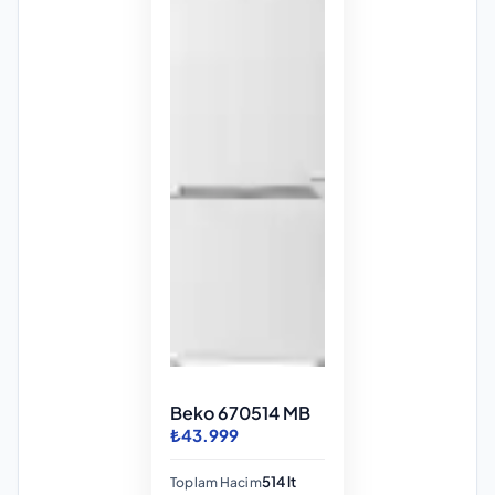
Beko 670514 MB
₺43.999
514 lt
Toplam Hacim