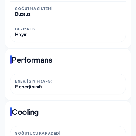
SOĞUTMA SISTEMI
Buzsuz
BUZMATIK
Hayır
Performans
ENERJI SINIFI (A-G)
E enerji sınıfı
Cooling
SOĞUTUCU RAF ADEDI