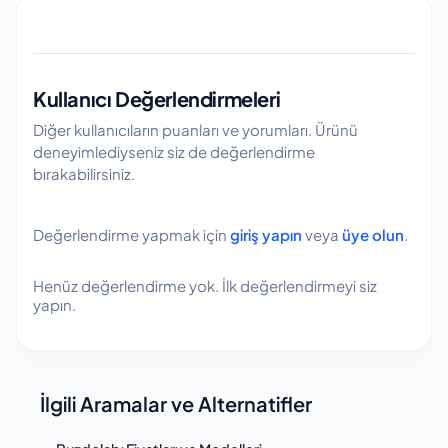
güncellenmektedir. Yeni model çıkışları, özellik
yaparak doğru ürünü seçmenize yardımcı
sayfasındaki filtreleri kullanarak istediğiniz
değişiklikleri ve üretici duyuruları takip edilerek
olmayı hedefler.
özelliklere göre sıralama yapabilir ve
veriler revize edilir. Herhangi bir bilgi hatası veya
kriterlerinize en uygun modelleri hızlıca tespit
güncel olmayan veri fark ederseniz, destek
Kullanıcı Değerlendirmeleri
edebilirsiniz.
kanallarımız üzerinden bize ulaşabilirsiniz.
Diğer kullanıcıların puanları ve yorumları. Ürünü
deneyimlediyseniz siz de değerlendirme
bırakabilirsiniz.
Değerlendirme yapmak için
giriş yapın
veya
üye olun
.
Henüz değerlendirme yok. İlk değerlendirmeyi siz
yapın.
İlgili Aramalar ve Alternatifler