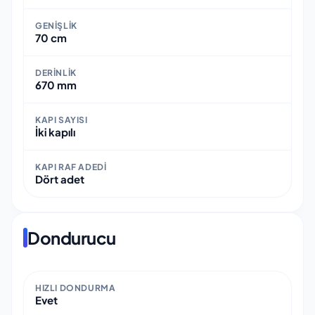
GENIŞLIK
70 cm
DERINLIK
670 mm
KAPI SAYISI
İki kapılı
KAPI RAF ADEDI
Dört adet
Dondurucu
HIZLI DONDURMA
Evet