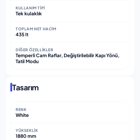
KULLANIM TIPI
Tek kulaklık
TOPLAM NET HACIM
435 lt
DIĞER ÖZELLIKLER
Temperli Cam Raflar, Değiştirilebilir Kapı Yönü,
Tatil Modu
Tasarım
RENK
White
YÜKSEKLIK
1880 mm