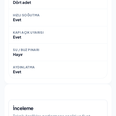
Dört adet
HIZLI SOĞUTMA
Evet
KAPI AÇIK UYARISI
Evet
SU / BUZ PINARI
Hayır
AYDINLATMA
Evet
İnceleme
Teknik özellikler, performans analizi ve fiyat