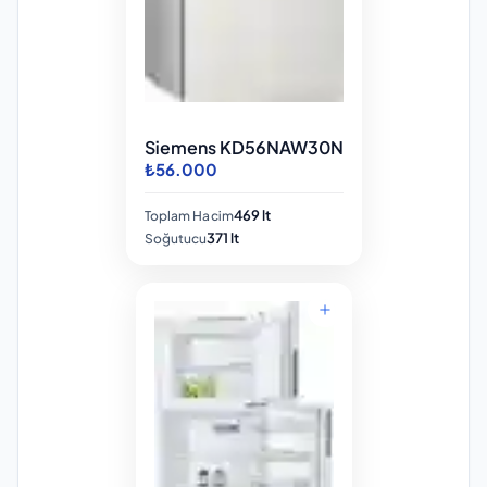
Siemens KD56NAW30N
₺56.000
469 lt
Toplam Hacim
371 lt
Soğutucu