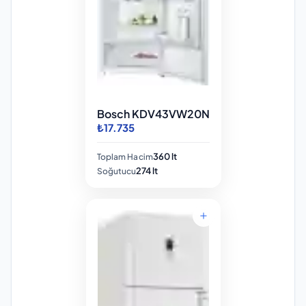
Bosch KDV43VW20N
₺17.735
360 lt
Toplam Hacim
274 lt
Soğutucu