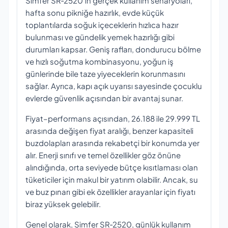
Simfer SR‑2520’ın gerçek kullanım senaryoları,
hafta sonu pikniğe hazırlık, evde küçük
toplantılarda soğuk içeceklerin hızlıca hazır
bulunması ve gündelik yemek hazırlığı gibi
durumları kapsar. Geniş rafları, dondurucu bölme
ve hızlı soğutma kombinasyonu, yoğun iş
günlerinde bile taze yiyeceklerin korunmasını
sağlar. Ayrıca, kapı açık uyarısı sayesinde çocuklu
evlerde güvenlik açısından bir avantaj sunar.
Fiyat–performans açısından, 26.188 ile 29.999 TL
arasında değişen fiyat aralığı, benzer kapasiteli
buzdolapları arasında rekabetçi bir konumda yer
alır. Enerji sınıfı ve temel özellikler göz önüne
alındığında, orta seviyede bütçe kısıtlaması olan
tüketiciler için makul bir yatırım olabilir. Ancak, su
ve buz pınarı gibi ek özellikler arayanlar için fiyatı
biraz yüksek gelebilir.
Genel olarak, Simfer SR‑2520, günlük kullanım