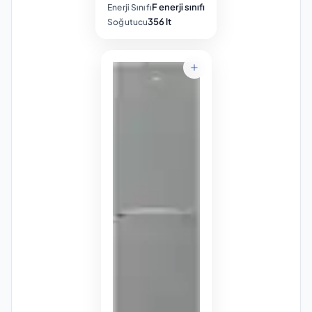
F enerji sınıfı
Enerji Sınıfı
356 lt
Soğutucu