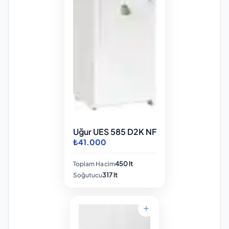
Uğur UES 585 D2K NF
₺41.000
450 lt
Toplam Hacim
317 lt
Soğutucu