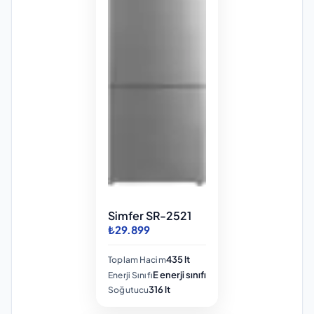
Simfer SR-2521
₺29.899
435 lt
Toplam Hacim
E enerji sınıfı
Enerji Sınıfı
316 lt
Soğutucu