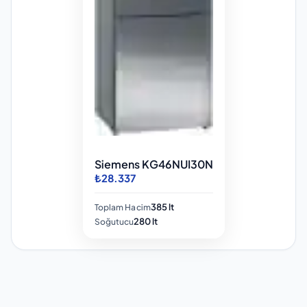
Siemens KG46NUI30N
₺28.337
385 lt
Toplam Hacim
280 lt
Soğutucu