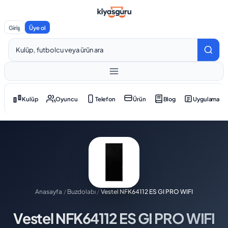
Giriş
Üye ol
Kulüp
Oyuncu
Telefon
Ürün
Blog
Uygulama
Anasayfa
/
Buzdolabı
/
Vestel NFK64112 ES GI PRO WIFI
Vestel NFK64112 ES GI PRO WIFI