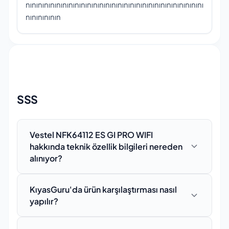
nınınınınınınınınınınınınınınınınınınınınınınınınınınınını
nınınınının
SSS
Vestel NFK64112 ES GI PRO WIFI
hakkında teknik özellik bilgileri nereden
alınıyor?
Vestel NFK64112 ES GI PRO WIFI için sunulan
KıyasGuru'da ürün karşılaştırması nasıl
tüm teknik özellikler, üretici firmanın resmi web
yapılır?
sitesi, ürün katalogları ve doğrulanmış
kaynaklardan derlenmektedir. Veriler düzenli
Karşılaştırma yapmak için her ürün detay