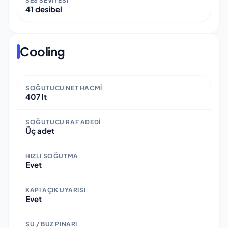
SES SEVIYESI
41 desibel
Cooling
SOĞUTUCU NET HACMI
407 lt
SOĞUTUCU RAF ADEDI
Üç adet
HIZLI SOĞUTMA
Evet
KAPI AÇIK UYARISI
Evet
SU / BUZ PINARI