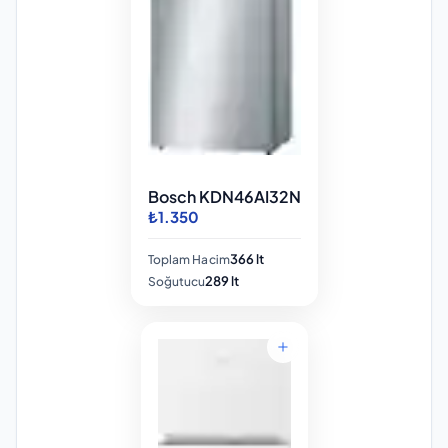
Bosch KDN46AI32N
₺1.350
366 lt
Toplam Hacim
289 lt
Soğutucu