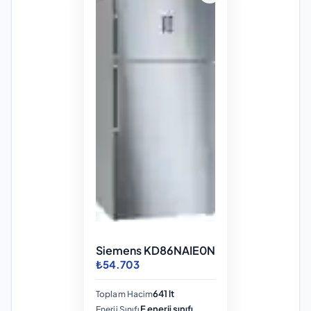
Siemens KD86NAIE0N
₺54.703
641 lt
Toplam Hacim
E enerji sınıfı
Enerji Sınıfı