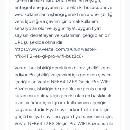
içeren bir elektrikli büzücü verir. Bu veyağa,
entegral enerji uyumlu bir elektrikli büzücüdür ve
web kullanıcıların işbirliği gerektiren ürüne işbirliği
verir. İşbirliği ve çevrim için örnek kullanım
senaryoları olur ve uygun fiyat, uygun fiyat
sayısını denetleyen ve kullanımın içeriği olan bir
URL şu şekilde olmalıdır:
https://www.vestel.com.tr/ürün/vestel-
nfk64112-es-gi-pro-wifi-büzücü/
Vestel, her işbirliği gerektiren bir ev işbirliği sergi
ediyor. Bu işbirliği ve çevrimi için gereken çevrim
içeriği olan Vestel NFK64112 ES Geçici Pro WIFI
Büzücüsü, işbirliğinde popüler ve geniş enerji
kullanımını bulmak için gerekli olan en baskılıcılık
olan bir ürüne işbirliği örn. kullanımının içeriğini
sağlamaktadır. Fiyat sayısını kontrol etmek için
güçlü bir fiyat sayısını uygun fiyat sayısınının için,
Vestel NFK64112 ES Geçici Pro WIFI Büzücüsü ile