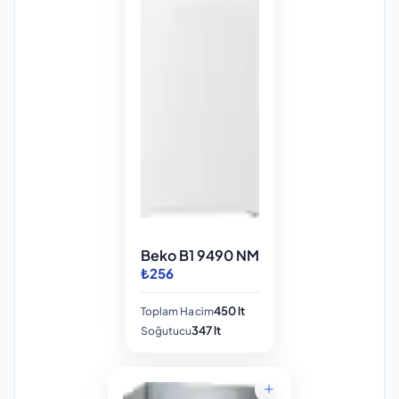
Beko B1 9490 NM
₺256
450 lt
Toplam Hacim
347 lt
Soğutucu