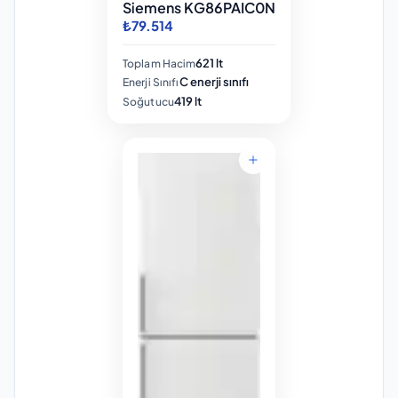
Siemens KG86PAIC0N
₺79.514
621 lt
Toplam Hacim
C enerji sınıfı
Enerji Sınıfı
419 lt
Soğutucu