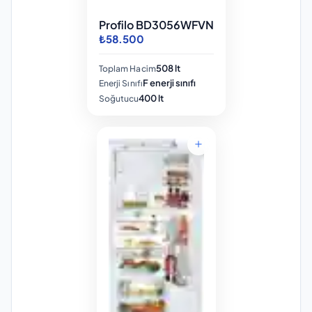
Profilo BD3056WFVN
₺58.500
508 lt
Toplam Hacim
F enerji sınıfı
Enerji Sınıfı
400 lt
Soğutucu