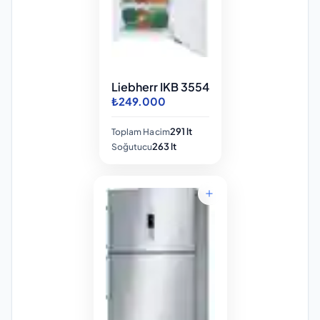
Liebherr IKB 3554
₺249.000
291 lt
Toplam Hacim
263 lt
Soğutucu