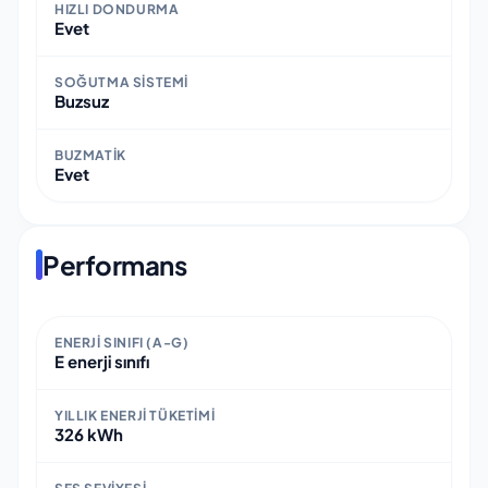
HIZLI DONDURMA
Evet
SOĞUTMA SISTEMI
Buzsuz
BUZMATIK
Evet
Performans
ENERJI SINIFI (A-G)
E enerji sınıfı
YILLIK ENERJI TÜKETIMI
326 kWh