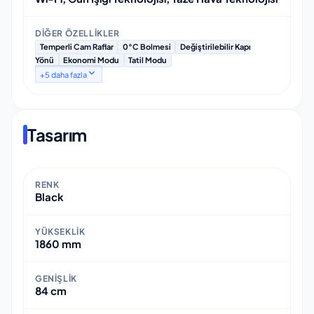
DIĞER ÖZELLIKLER
Temperli Cam Raflar
0°C Bolmesi
Değiştirilebilir Kapı
Yönü
Ekonomi Modu
Tatil Modu
+
5
daha fazla
Tasarım
RENK
Black
YÜKSEKLIK
1860 mm
GENIŞLIK
84 cm