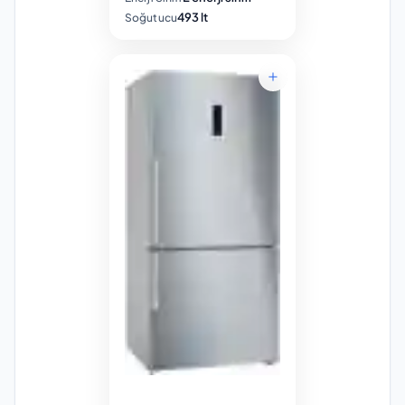
493 lt
Soğutucu