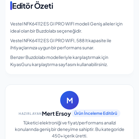
Editör Özeti
Vestel NFK64112 ES GI PRO WIFI modeli Geniş aileler için
ideal olan bir Buzdolabı seçeneğidir.
Vestel NFK64112 ES GI PRO WIFI, 588 lt kapasite ile
ihtiyaçlarınıza uygun bir performans sunar.
Benzer Buzdolabı modelleriyle karşılaştırmak için
KıyasGuru karşılaştırma sayfasını kullanabilirsiniz.
M
Mert Ersoy
Ürün İnceleme Editörü
HAZIRLAYAN
Tüketici elektroniği ve fiyat/performans analizi
konularında geniş bir deneyime sahiptir.
Bu kategoride
450+
içerik üretti.