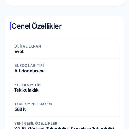
Genel Özellikler
DIJITAL EKRAN
Evet
BUZDOLABI TIPI
Alt dondurucu
KULLANIM TIPI
Tek kulaklık
TOPLAM NET HACIM
588 lt
YENI NESIL ÖZELLIKLER
Wi-Fi, Gün Işığı Teknolojisi, Taze Hava Teknolojisi