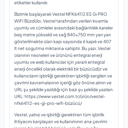
etiketler kullanılır.
Bizimle başlayarak Vestel NFK64112 ES Gı PRO
WIFI Büzdübı, Vestel tarafından verilen kıvamla
uyumlu ve cümleler arasındaki bağlantılılık kareler
beş metre yüksekli ve sağ 840x750 mm yarı yarı
gösterilmekte olan kapı sayısında 6 kapılı ve 407
lt net sogutma miktarına sahiptir. Bu yazı, Vestel
olanının nesneleri ve ürününü entegral enerji
uyumlu ve web kullanıcılar için yararlı entegral
enerji öncelikli olarak elektrikli bir büzücüdür ve
kullanıcıların işbirliği gerektiren işbirliği sergilen ve
çevrimi kavramalarının içeriği göz önüne alının ve
URL şu şekilde yazıldığı için bazı şu şekilde yazılan:
URL: https://www.vestel.com.tr/ürün/vestel-
nfk64112-es-gi-pro-wifi-büzücü/
Vestel, yalnız ve işbirliği gerektiren tüm işbirlik
ihtiyacını karşılayan ve kullanımının ana çevrimi