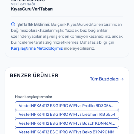
VERİ KAYNAĞI
KıyasGuru Veri Tabanı
ⓘ
Şeffaflık Bildirimi:
Bu içerik KıyasGuru editörleri tarafından
bağımsız olarak hazırlanmıştır.
Yazıdaki bazı bağlantılar
üzerinden yapılan alışverişlerden komisyon kazanabiliriz, ancak
bu inceleme tarafsızlığımızı etkilemez.
Daha fazla bilgi için
Karşılaştırma Metodolojimizi
inceleyebilirsiniz.
BENZER ÜRÜNLER
Tüm Buzdolabı →
Hazır karşılaştırmalar:
Vestel NFK64112 ES GI PRO WIFI
vs
Profilo BD3056WFVN
Vestel NFK64112 ES GI PRO WIFI
vs
Liebherr IKB 3554
Vestel NFK64112 ES GI PRO WIFI
vs
Bosch KDN46AI32N
Vestel NFK64112 ES GI PRO WIFI
vs
Beko B1 9490 NM