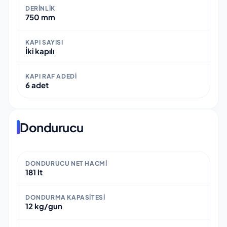
DERINLIK
750 mm
KAPI SAYISI
İki kapılı
KAPI RAF ADEDI
6 adet
Dondurucu
DONDURUCU NET HACMI
181 lt
DONDURMA KAPASITESI
12 kg/gun