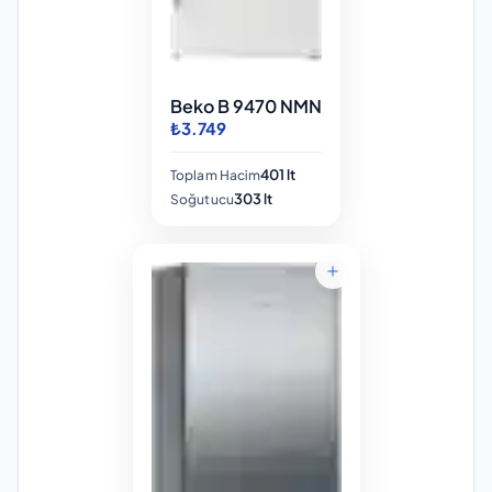
Beko B 9470 NMN
₺3.749
401 lt
Toplam Hacim
303 lt
Soğutucu