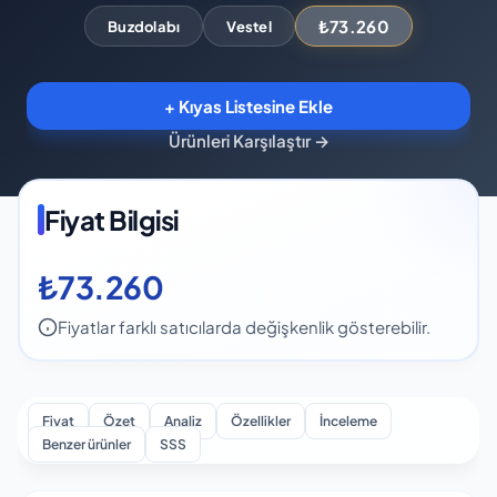
₺73.260
Buzdolabı
Vestel
+ Kıyas Listesine Ekle
Ürünleri Karşılaştır
→
Fiyat Bilgisi
₺73.260
Fiyatlar farklı satıcılarda değişkenlik gösterebilir.
Fiyat
Özet
Analiz
Özellikler
İnceleme
Benzer ürünler
SSS