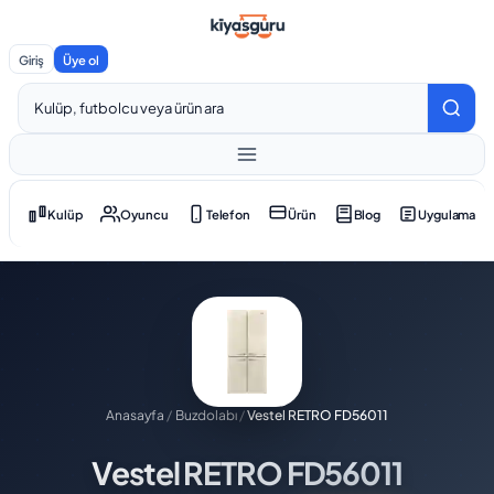
Giriş
Üye ol
Kulüp
Oyuncu
Telefon
Ürün
Blog
Uygulama
Anasayfa
/
Buzdolabı
/
Vestel RETRO FD56011
Vestel RETRO FD56011