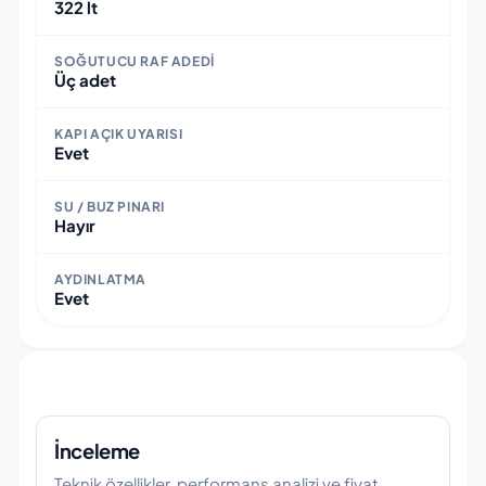
322 lt
SOĞUTUCU RAF ADEDI
Üç adet
KAPI AÇIK UYARISI
Evet
SU / BUZ PINARI
Hayır
AYDINLATMA
Evet
İnceleme
Teknik özellikler, performans analizi ve fiyat