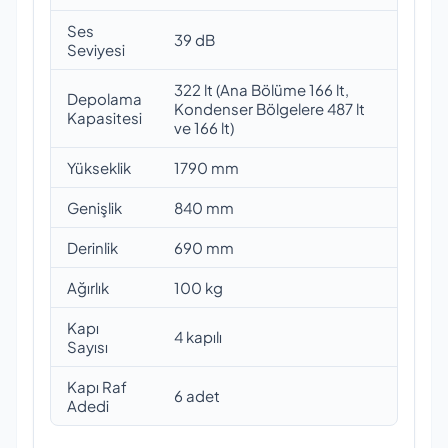
Ses
39 dB
Seviyesi
322 lt (Ana Bölüme 166 lt,
Depolama
Kondenser Bölgelere 487 lt
Kapasitesi
ve 166 lt)
Yükseklik
1790 mm
Genişlik
840 mm
Derinlik
690 mm
Ağırlık
100 kg
Kapı
4 kapılı
Sayısı
Kapı Raf
6 adet
Adedi