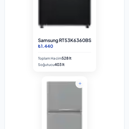
Samsung RT53K6360BS
₺1.440
528 lt
Toplam Hacim
403 lt
Soğutucu