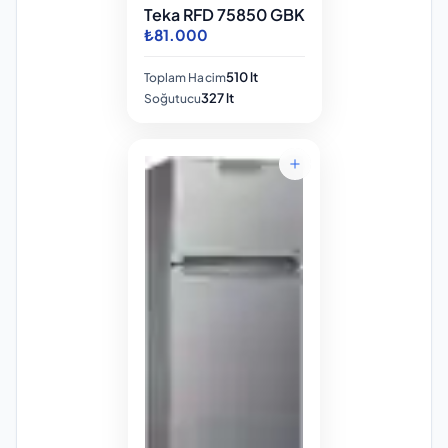
Teka RFD 75850 GBK
₺81.000
510 lt
Toplam Hacim
327 lt
Soğutucu