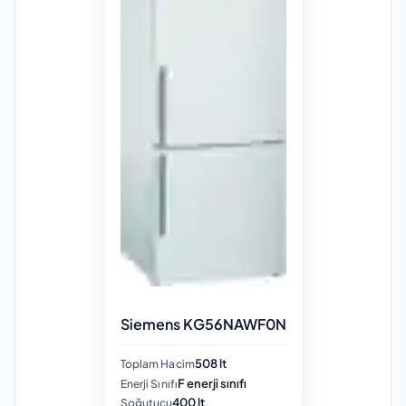
Siemens KG56NAWF0N
508 lt
Toplam Hacim
F enerji sınıfı
Enerji Sınıfı
400 lt
Soğutucu