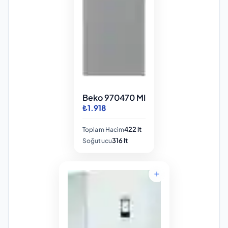
Beko 970470 MI
₺1.918
422 lt
Toplam Hacim
316 lt
Soğutucu