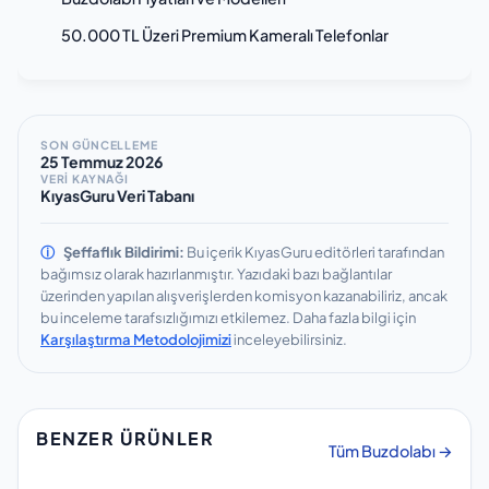
50.000 TL Üzeri Premium Kameralı Telefonlar
SON GÜNCELLEME
25 Temmuz 2026
VERİ KAYNAĞI
KıyasGuru Veri Tabanı
ⓘ
Şeffaflık Bildirimi:
Bu içerik KıyasGuru editörleri tarafından
bağımsız olarak hazırlanmıştır.
Yazıdaki bazı bağlantılar
üzerinden yapılan alışverişlerden komisyon kazanabiliriz, ancak
bu inceleme tarafsızlığımızı etkilemez.
Daha fazla bilgi için
Karşılaştırma Metodolojimizi
inceleyebilirsiniz.
BENZER ÜRÜNLER
Tüm Buzdolabı →