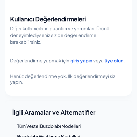
olmayı hedefler.
özelliklere göre sıralama yapabilir ve
veriler revize edilir. Herhangi bir bilgi hatası veya
kriterlerinize en uygun modelleri hızlıca tespit
güncel olmayan veri fark ederseniz, destek
Kullanıcı Değerlendirmeleri
edebilirsiniz.
kanallarımız üzerinden bize ulaşabilirsiniz.
Diğer kullanıcıların puanları ve yorumları. Ürünü
deneyimlediyseniz siz de değerlendirme
bırakabilirsiniz.
Değerlendirme yapmak için
giriş yapın
veya
üye olun
.
Henüz değerlendirme yok. İlk değerlendirmeyi siz
yapın.
İlgili Aramalar ve Alternatifler
Tüm Vestel Buzdolabı Modelleri
Buzdolabı Fiyatları ve Modelleri