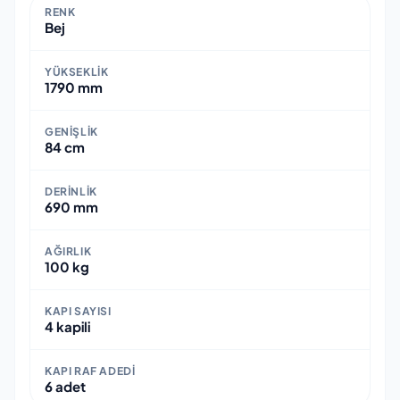
RENK
Bej
YÜKSEKLIK
1790 mm
GENIŞLIK
84 cm
DERINLIK
690 mm
AĞIRLIK
100 kg
KAPI SAYISI
4 kapili
KAPI RAF ADEDI
6 adet