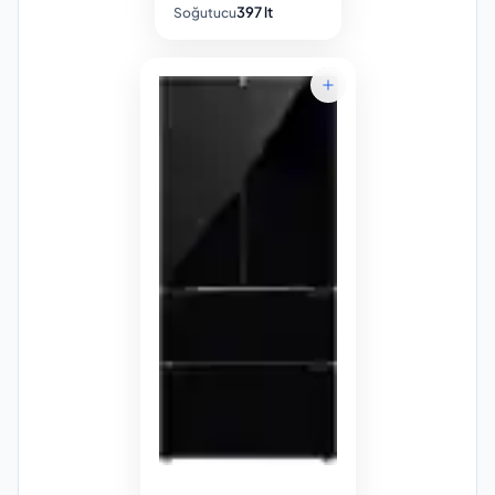
397 lt
Soğutucu