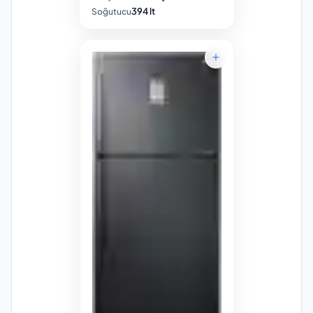
394 lt
Soğutucu