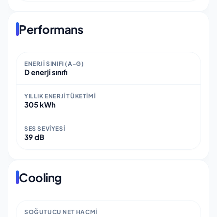
Performans
ENERJI SINIFI (A-G)
D enerji sınıfı
YILLIK ENERJI TÜKETIMI
305 kWh
SES SEVIYESI
39 dB
Cooling
SOĞUTUCU NET HACMI