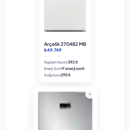
Arçelik 270482 MB
₺49.749
392 lt
Toplam Hacim
F enerji sınıfı
Enerji Sınıfı
295 lt
Soğutucu