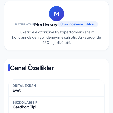
M
Mert Ersoy
Ürün İnceleme Editörü
HAZIRLAYAN
Tüketici elektroniği ve fiyat/performans analizi
konularında geniş bir deneyime sahiptir.
Bu kategoride
450+
içerik üretti.
Genel Özellikler
DIJITAL EKRAN
Evet
BUZDOLABI TIPI
Gardirop Tipi