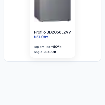
Profilo BD2058L2VV
₺51.089
509 lt
Toplam Hacim
400 lt
Soğutucu