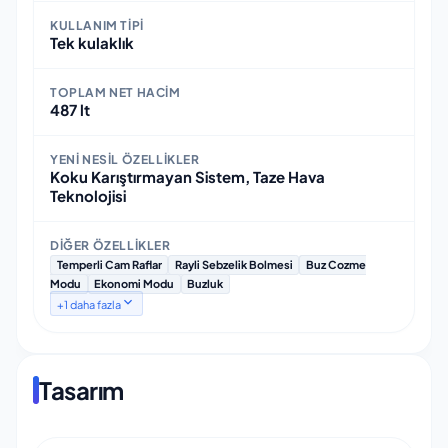
KULLANIM TIPI
Tek kulaklık
TOPLAM NET HACIM
487 lt
YENI NESIL ÖZELLIKLER
Koku Karıştırmayan Sistem, Taze Hava
Teknolojisi
DIĞER ÖZELLIKLER
Temperli Cam Raflar
Rayli Sebzelik Bolmesi
Buz Cozme
Modu
Ekonomi Modu
Buzluk
+
1
daha fazla
Tasarım