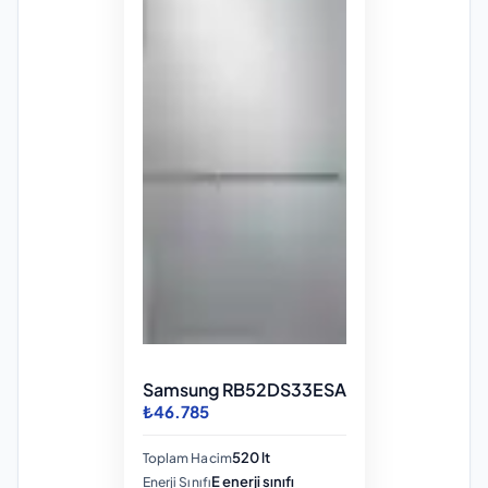
Samsung RB52DS33ESA
₺46.785
520 lt
Toplam Hacim
E enerji sınıfı
Enerji Sınıfı