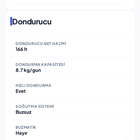
Dondurucu
DONDURUCU NET HACMI
166 lt
DONDURMA KAPASITESI
8.7 kg/gun
HIZLI DONDURMA
Evet
SOĞUTMA SISTEMI
Buzsuz
BUZMATIK
Hayır