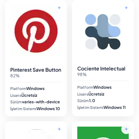
Cociente Intelectual
Pinterest Save Button
98%
82%
Windows
Platform
Windows
Platform
Ücretsiz
Lisans
Ücretsiz
Lisans
1.0
Sürüm
varies-with-device
Sürüm
Windows 11
İşletim Sistemi
Windows 10
İşletim Sistemi