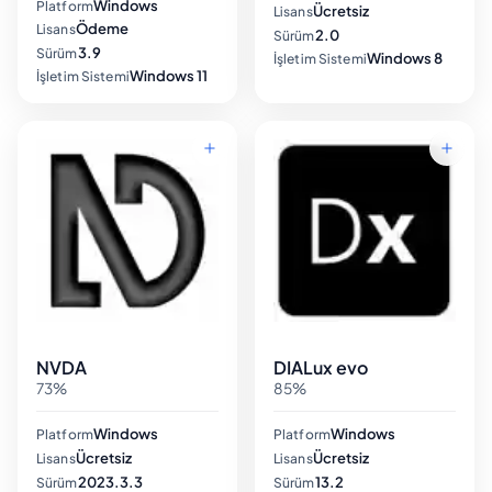
Windows
Platform
Ücretsiz
Lisans
Ödeme
Lisans
2.0
Sürüm
3.9
Sürüm
Windows 8
İşletim Sistemi
Windows 11
İşletim Sistemi
NVDA
DIALux evo
73%
85%
Windows
Windows
Platform
Platform
Ücretsiz
Ücretsiz
Lisans
Lisans
2023.3.3
13.2
Sürüm
Sürüm