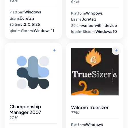
93%
67%
Windows
Platform
Windows
Platform
Ücretsiz
Lisans
Ücretsiz
Lisans
5.2.0.5125
Sürüm
varies-with-device
Sürüm
Windows 11
İşletim Sistemi
Windows 10
İşletim Sistemi
Championship
Wilcom Truesizer
Manager 2007
77%
20%
Windows
Platform