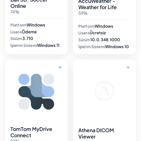
AccuWeather -
Online
Weather for Life
74%
59%
Windows
Platform
Windows
Platform
Ödeme
Lisans
Ücretsiz
Lisans
3.710
Sürüm
10.0.348.1000
Sürüm
Windows 11
İşletim Sistemi
Windows 10
İşletim Sistemi
TomTom MyDrive
Athena DICOM
Connect
Viewer