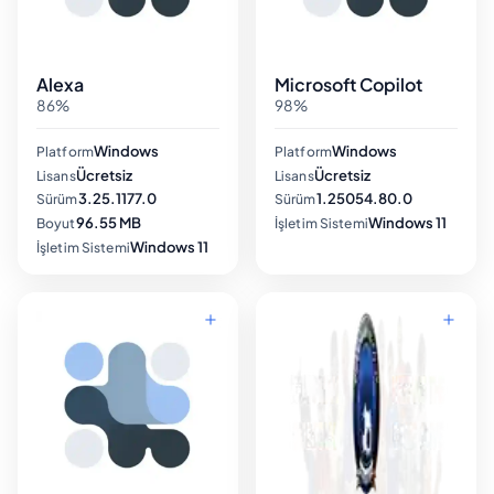
Alexa
Microsoft Copilot
86%
98%
Windows
Windows
Platform
Platform
Ücretsiz
Ücretsiz
Lisans
Lisans
3.25.1177.0
1.25054.80.0
Sürüm
Sürüm
96.55 MB
Windows 11
Boyut
İşletim Sistemi
Windows 11
İşletim Sistemi