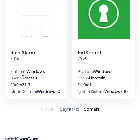
Rain Alarm
FatSecret
73%
79%
Windows
Windows
Platform
Platform
Ücretsiz
Ücretsiz
Lisans
Lisans
31.3
1
Sürüm
Sürüm
Windows 10
Windows 10
İşletim Sistemi
İşletim Sistemi
Önceki
Sayfa 1/18
Sonraki
KıyasGuru