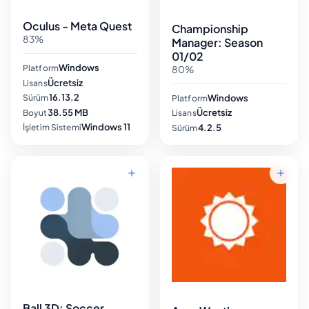
Oculus - Meta Quest
Championship
83%
Manager: Season
01/02
Windows
Platform
80%
Ücretsiz
Lisans
16.13.2
Windows
Sürüm
Platform
38.55 MB
Ücretsiz
Boyut
Lisans
Windows 11
4.2.5
İşletim Sistemi
Sürüm
Ball 3D: Soccer