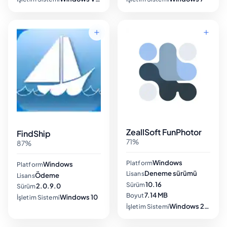
ZeallSoft FunPhotor
FindShip
71%
87%
Windows
Platform
Windows
Platform
Deneme sürümü
Lisans
Ödeme
Lisans
10.16
Sürüm
2.0.9.0
Sürüm
7.14 MB
Boyut
Windows 10
İşletim Sistemi
Windows 2000
İşletim Sistemi