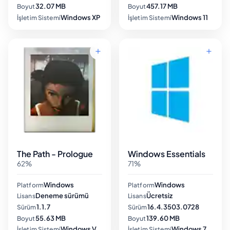
32.07 MB
457.17 MB
Boyut
Boyut
Windows XP
Windows 11
İşletim Sistemi
İşletim Sistemi
The Path - Prologue
Windows Essentials
62%
71%
Windows
Windows
Platform
Platform
Deneme sürümü
Ücretsiz
Lisans
Lisans
1.1.7
16.4.3503.0728
Sürüm
Sürüm
55.63 MB
139.60 MB
Boyut
Boyut
Windows Vista
Windows 7
İşletim Sistemi
İşletim Sistemi